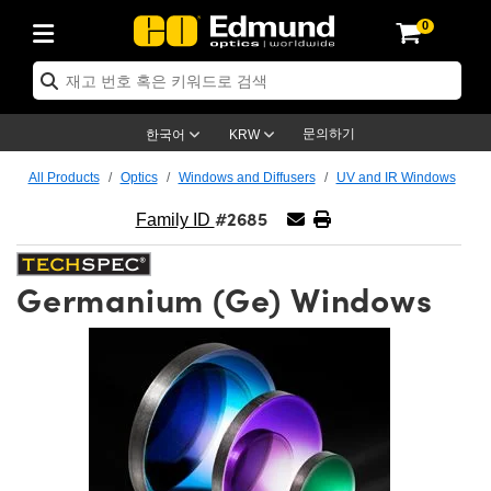
0
ptics
ser Optics
ptomechanics
icroscopy
asers
aging Lenses
ameras
라이트 & 조명
st Targets
ting & Detection
b & Production
op By Application
op By Brand
ew Products
earance Products
ertified Products
nses
ors
em
tics® Objectives
rces
l Length Lenses
ras
sion Lighting
 Test Targets
etrology
eaning
ng
C®
s
Laser Optics
d Optics
문의하기
한국어
KRW
rrors
es
age System
bjectives
surement and Electronics
c Lenses
hernet Cameras
명
Test Targets
sion Solutions
 Handling Tools
ing
on
학 신제품
 Optics
ed Optomechanics
All Products
Optics
Windows and Diffusers
UV and IR Windows
#2685
nd Diffusers
dows
Optical Mounts
bjectives
cs
s (S-Mount Lenses)
FLIR Cameras
py Lighting
lysis & Stage Micrometers
surement and Electronics
ols
ameras
®
mechanics
 Optomechanics
 Lasers
Family ID
ters
rs
System
ctives
plifiers
iable Magnification Lenses
ion Cameras
rces
ay Level Test Targets
hesives
opy
scopy
Lasers
d Microscopy
Germanium (Ge) Windows
on Optics
Optics
ables and Breadboards
ctives
ty
e Objectives
meras
on Accessories
ets
ckened Products
onal Imaging
ng Lenses
 Microscopy
d Imaging Lenses
ers
m Expanders
 Stages
orrected Objectives
hanics
ses
ng Cameras
nation
ings
rs
 재질
 Imaging
ras
 Imaging Lenses
d Cameras
cal Assemblies
ages and Slides
jugate Objectives
ssories
d Lenses
ion Labs Cameras™
opy
and Accessories
cal Imaging
nation
 Cameras
 Illumination
n Gratings
m Shaping
 Apertures
 Objectives
duction
oduction and Advanced
as
ig and Roughness Standards
on Microscopy
g and Detection
Illumination
 Test Targets
hy