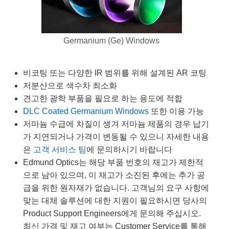
semblies
splitters
s
 Objectives
as
nt Tools
echnologies
llumination
실 또는 제품생산
Test Targets
d Testing and Detection
ns Accessories
tical Components
roscopy
mechanics
명
ameras
tical Components
ty
MR
Testing and Detection
d Lab and Production
Germanium (Ge) Windows
ptics
nd Isolators
e Systems
 Cameras
g and Detection
rial Processing
 Lab and Production
비코팅 또는 다양한 IR 범위를 위해 설계된 AR 코팅
cs
rization
 Filters
cessories and Optomechanics
실 또는 제품생산
oherence Tomography
ner
저분산으로 색수차 최소화
cs
ms
oom Lenses
d Interface Cameras
견고한 광학 부품을 필요로 하는 용도에 적합
DLC Coated Germanium Windows
또한 이용 가능
Optics
학 신제품
y Targets
ystems
저마늄 수급에 차질이 생겨 저마늄 제품의 경우 납기
가 지연되거나 가격이 변동될 수 있으니 자세한 내용
eam Sputtering) Coated Optics
nd Stage Micrometers
ras
ng Development Systems
은
고객 서비스 팀
에 문의하시기 바랍니다
Edmund Optics는 해당 부품 번호의 재고가 제한적
e Optical Elements (DOE)
y Mechanics
hoto-Optical Company
으로 남아 있으며, 이 재고가 소진된 후에는 추가 공
s
급을 위한 원자재가 없습니다. 고객님의 요구 사항에
맞는 대체 솔루션에 대한 지원이 필요하시면 당사의
es and Couplers
Product Support Engineers에게 문의해 주십시오.
최신 가격 및 재고 여부는 Customer Service를 통해