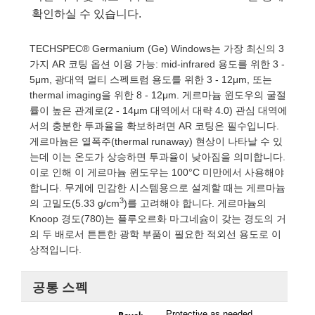
 Direct Microscopes
® Optical Components
확인하실 수 있습니다.
s
ion Labs™
TECHSPEC® Germanium (Ge) Windows는 가장 최신의 3
가지 AR 코팅 옵션 이용 가능: mid-infrared 용도를 위한 3 -
scopy
5μm, 광대역 멀티 스펙트럼 용도를 위한 3 - 12μm, 또는
thermal imaging을 위한 8 - 12μm. 게르마늄 윈도우의 굴절
ics
률이 높은 관계로(2 - 14μm 대역에서 대략 4.0) 관심 대역에
서의 충분한 투과율을 확보하려면 AR 코팅은 필수입니다.
게르마늄은 열폭주(thermal runaway) 현상이 나타날 수 있
는데 이는 온도가 상승하면 투과율이 낮아짐을 의미합니다.
n Gratings™
이로 인해 이 게르마늄 윈도우는 100°C 미만에서 사용해야
합니다. 무게에 민감한 시스템용으로 설계할 때는 게르마늄
AX
3
의 고밀도(5.33 g/cm
)를 고려해야 합니다. 게르마늄의
Knoop 경도(780)는 플루오르화 마그네슘이 갖는 경도의 거
tical Components
의 두 배로서 튼튼한 광학 부품이 필요한 적외선 용도로 이
상적입니다.
Innovations (UFI)
공통 스펙
Bevel:
Protective as needed