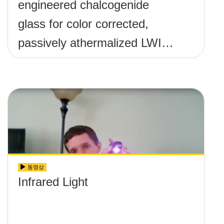
engineered chalcogenide
glass for color corrected,
passively athermalized LWIR
imaging systems
동영상
Infrared Light