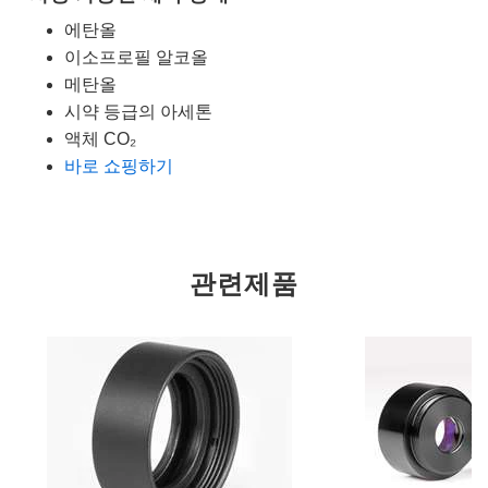
에탄올
이소프로필 알코올
메탄올
시약 등급의 아세톤
액체 CO₂
바로 쇼핑하기
관련제품