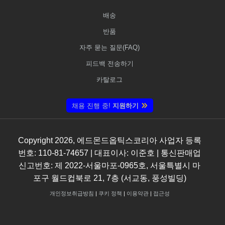
배송
반품
자주 묻는 질문(FAQ)
피드백 전송하기
카탈로그
채용 진행 중!
지원하기
Copyright
2026
, 에드몬드옵틱스코리아 사업자 등록
번호: 110-81-74657 | 대표이사: 이준호 | 통신판매업
신고번호: 제 2022-서울마포-0965호, 서울특별시 마
포구 월드컵북로 21, 7층 (서교동, 풍성빌딩)
개인정보취급방침
|
쿠키 정책
|
이용약관
|
접근성