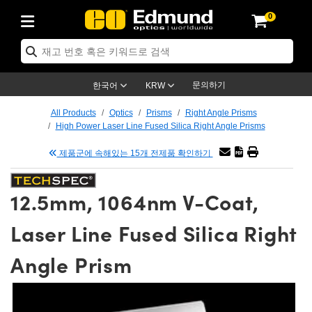
0
ics
es
명
ection
tion
cation
nd
s
oducts
roducts
tives
ses
g
문의하기
한국어
KRW
 Electronics
ras
ns
ools
nics
All Products
Optics
Prisms
Right Angle Prisms
High Power Laser Line Fused Silica Right Angle Prisms
nts
enses)
e Micrometers
 Electronics
ics
제품군에 속해있는 15개 전제품 확인하기
fication Lenses
 Targets
12.5mm, 1064nm V-Coat,
eadboards
s
ucts
g
nses
Laser Line Fused Silica Right
ctives
ses
Angle Prism
es
des
tives
meras™
ies
d Advanced Photography
ness Standards
py
tion