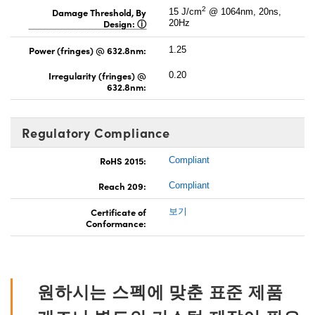
2
Damage Threshold, By
15 J/cm
@ 1064nm, 20ns,
Design:
20Hz
Power (fringes) @ 632.8nm:
1.25
Irregularity (fringes) @
0.20
632.8nm:
Regulatory Compliance
RoHS 2015:
Compliant
Reach 209:
Compliant
Certificate of
보기
Conformance:
원하시는 스펙에 맞춘 표준 제품