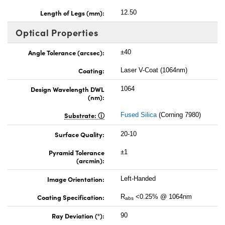
Length of Legs (mm):
12.50
Optical Properties
Angle Tolerance (arcsec):
±40
Coating:
Laser V-Coat (1064nm)
Design Wavelength DWL
1064
(nm):
Substrate:
Fused Silica
(Corning 7980)
Surface Quality:
20-10
Pyramid Tolerance
±1
(arcmin):
Image Orientation:
Left-Handed
Coating Specification:
R
<0.25% @ 1064nm
abs
Ray Deviation (°):
90