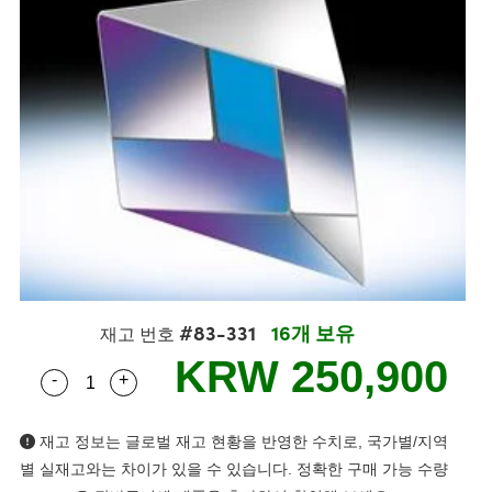
s
ies
생산
 Detection
onents
ents
Detection
oduction
tion
ing
duction
nd Optomechanics
생산
mography
Cameras
ng) Coated Optics
rometers
ent Systems
#83-331
16개 보유
재고 번호
ements (DOE)
s
l Company
KRW 250,900
-
+
Quantity Selector
Use the plus and minus buttons to adjust the qua
재고 정보는 글로벌 재고 현황을 반영한 수치로, 국가별/지역
lers
별 실재고와는 차이가 있을 수 있습니다. 정확한 구매 가능 수량