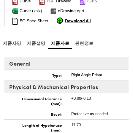
Curve
PDF Drawing
IGES
Curve (xslx)
eDrawing:eprt
Download All
EO Spec Sheet
제품사양
제품설명
제품자료
관련정보
General
Type:
Right Angle Prism
Physical & Mechanical Properties
Dimensional Tolerance
+0.00/-0.10
(mm):
Bevel:
Protective as needed
Length of Hypotenuse
17.70
(mm):