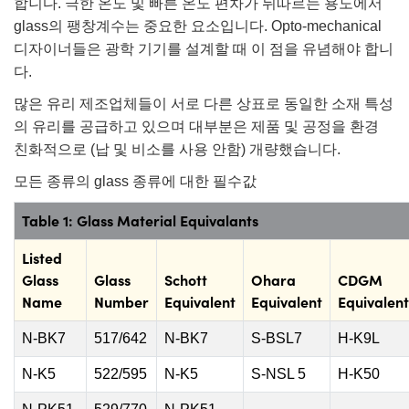
합니다. 극한 온도 및 빠른 온도 편차가 뒤따르는 용도에서
ect Microscopes
tical Components
glass의 팽창계수는 중요한 요소입니다. Opto-mechanical
Labs™
디자이너들은 광학 기기를 설계할 때 이 점을 유념해야 합니
다.
py
많은 유리 제조업체들이 서로 다른 상표로 동일한 소재 특성
의 유리를 공급하고 있으며 대부분은 제품 및 공정을 환경
친화적으로 (납 및 비소를 사용 안함) 개량했습니다.
모든 종류의 glass 종류에 대한 필수값
atings™
Table 1: Glass Material Equivalants
Listed
Glass
Glass
Schott
Ohara
CDGM
al Components
Name
Number
Equivalent
Equivalent
Equivalent
N-BK7
517/642
N-BK7
S-BSL7
H-K9L
ations (UFI)
N-K5
522/595
N-K5
S-NSL 5
H-K50