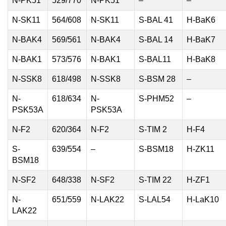
N-PK51
529/770
N-PK51
–
–
N-SK11
564/608
N-SK11
S-BAL 41
H-BaK6
N-BAK4
569/561
N-BAK4
S-BAL 14
H-BaK7
N-BAK1
573/576
N-BAK1
S-BAL11
H-BaK8
N-SSK8
618/498
N-SSK8
S-BSM 28
–
N-
618/634
N-
S-PHM52
–
PSK53A
PSK53A
N-F2
620/364
N-F2
S-TIM 2
H-F4
S-
639/554
–
S-BSM18
H-ZK11
BSM18
N-SF2
648/338
N-SF2
S-TIM 22
H-ZF1
N-
651/559
N-LAK22
S-LAL54
H-LaK10
LAK22