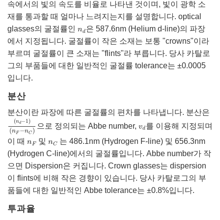
속에서의 빛의 속도를 비율로 나타낸 것이며, 빛이 광학 소
재를 통과할 때 얼마나 느려지는지를 설명합니다. optical
n
d
glasses의 굴절률인
은 587.6nm (Helium d-line)의 파장
n
d
에서 지정됩니다. 굴절률이 작은 소재는 보통 "crowns"이라
부르며 굴절률이 큰 소재는 "flints"라 부릅니다. 당사 카탈로
그의 부품들에 대한 일반적인 굴절률 tolerance는 ±0.0005
입니다.
분산
분산이란 파장에 따른 굴절률의 편차를 나타냅니다. 분산은
(
n
d
−
1
)
(
n
F
−
n
C
)
(
−
1
)
n
v
d
d
으로 정의되는 Abbe number,
를 이용해 지정되며
v
d
(
−
)
n
n
F
C
n
F
n
C
이 때
및
는 486.1nm (Hydrogen F-line) 및 656.3nm
n
n
F
C
(Hydrogen C-line)에서의 굴절률입니다. Abbe number가 작
으면 Dispersion은 커집니다. Crown glasses는 dispersion
이 flints에 비해 작은 경향이 있습니다. 당사 카탈로그의 부
품들에 대한 일반적인 Abbe tolerance는 ±0.8%입니다.
투과율