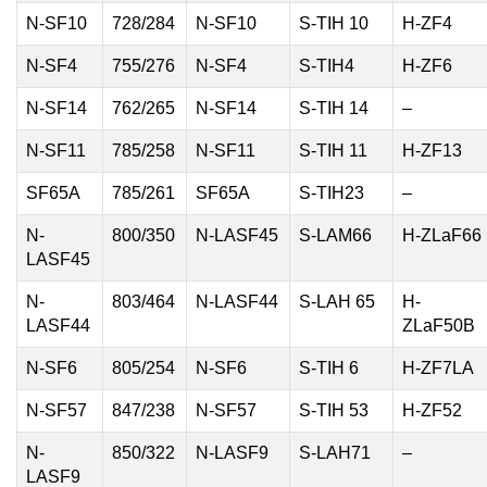
N-SF10
728/284
N-SF10
S-TIH 10
H-ZF4
N-SF4
755/276
N-SF4
S-TIH4
H-ZF6
N-SF14
762/265
N-SF14
S-TIH 14
–
N-SF11
785/258
N-SF11
S-TIH 11
H-ZF13
SF65A
785/261
SF65A
S-TIH23
–
N-
800/350
N-LASF45
S-LAM66
H-ZLaF66
LASF45
N-
803/464
N-LASF44
S-LAH 65
H-
LASF44
ZLaF50B
N-SF6
805/254
N-SF6
S-TIH 6
H-ZF7LA
N-SF57
847/238
N-SF57
S-TIH 53
H-ZF52
N-
850/322
N-LASF9
S-LAH71
–
LASF9