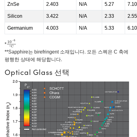
ZnSe
2.403
N/A
5.27
7.10
Silicon
3.422
N/A
2.33
2.55
Germanium
4.003
N/A
5.33
6.10
10
−
6
o
C
−
6
10
*
o
C
**Sapphire는 birefringent 소재입니다. 모든 스펙은 C 축에
평행한 상태에 해당합니다.
Optical Glass 선택