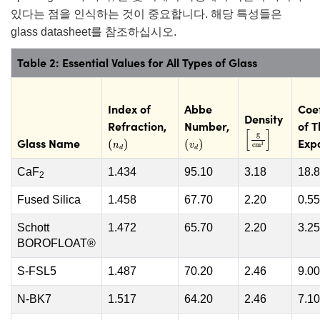
있다는 점을 인식하는 것이 중요합니다. 해당 특성들은
glass datasheet를 참조하십시오.
Table 2: Essential Values for All Types of Glass
Index of
Abbe
Coef
Density
Refraction,
Number
,
of 
[
g
cm
3
]
[
]
(
n
d
)
(
v
d
)
g
Glass Name
Exp
(
)
(
)
n
v
cm
3
d
d
CaF
1.434
95.10
3.18
18.
2
Fused Silica
1.458
67.70
2.20
0.55
Schott
1.472
65.70
2.20
3.25
BOROFLOAT®
S-FSL5
1.487
70.20
2.46
9.00
N-BK7
1.517
64.20
2.46
7.10