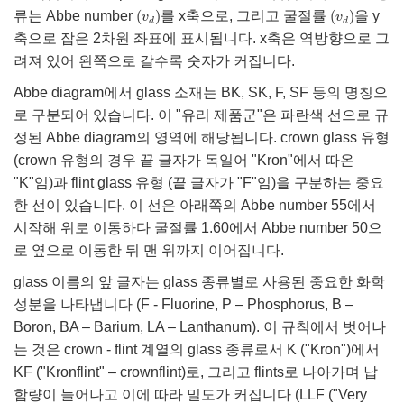
(
v
d
)
(
v
d
)
(
)
(
)
류는 Abbe number
를 x축으로, 그리고 굴절률
을 y
v
v
d
d
축으로 잡은 2차원 좌표에 표시됩니다. x축은 역방향으로 그
려져 있어 왼쪽으로 갈수록 숫자가 커집니다.
Abbe diagram에서 glass 소재는 BK, SK, F, SF 등의 명칭으
로 구분되어 있습니다. 이 "유리 제품군"은 파란색 선으로 규
정된 Abbe diagram의 영역에 해당됩니다. crown glass 유형
(crown 유형의 경우 끝 글자가 독일어 "Kron"에서 따온
"K"임)과 flint glass 유형 (끝 글자가 "F"임)을 구분하는 중요
한 선이 있습니다. 이 선은 아래쪽의 Abbe number 55에서
시작해 위로 이동하다 굴절률 1.60에서 Abbe number 50으
로 옆으로 이동한 뒤 맨 위까지 이어집니다.
glass 이름의 앞 글자는 glass 종류별로 사용된 중요한 화학
성분을 나타냅니다 (F - Fluorine, P – Phosphorus, B –
Boron, BA – Barium, LA – Lanthanum). 이 규칙에서 벗어나
는 것은 crown - flint 계열의 glass 종류로서 K ("Kron")에서
KF ("Kronflint" – crownflint)로, 그리고 flints로 나아가며 납
함량이 늘어나고 이에 따라 밀도가 커집니다 (LLF ("Very