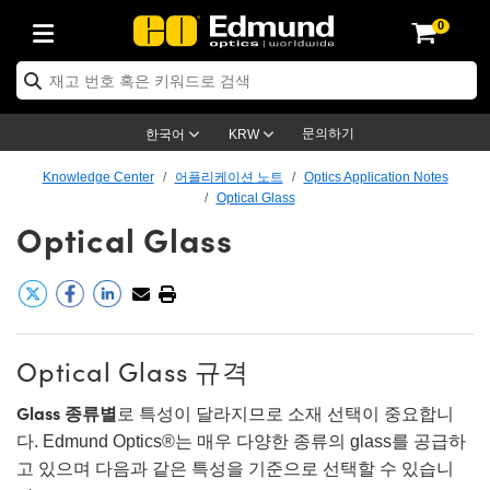
0
cs
Optics
echanics
oscopy
rs
ng Lenses
ras
트 & 조명
argets
g & Detection
Production
y Application
By Brand
roducts
nce Products
ified Products
® Objectives
ngth Lenses
 Lighting
 Targets
ogy
ng
r Optics
ics
문의하기
한국어
KRW
s
System
tives
ent and Electronics
ses
et Cameras
 Targets
 Solutions
dling Tools
제품
cs
tomechanics
Knowledge Center
어플리케이션 노트
Optics Application Notes
Optical Glass
iffusers
cal Mounts
tives
Mount Lenses)
 Cameras
ighting
 & Stage Micrometers
ent and Electronics
ras
anics
omechanics
ers
Optical Glass
em
es
ers
e Magnification Lenses
Cameras
vel Test Targets
ves
py
rs
croscopy
tics
s
 and Breadboards
es
jectives
s
cessories
ed Products
 Imaging
enses
roscopy
aging Lenses
panders
ges
ted Objectives
cs
ameras
on
ing
ging Lenses
meras
Optical Glass 규격
Assemblies
and Slides
te Objectives
ies
nses
Labs Cameras™
Accessories
Imaging
on
eras
umination
Glass 종류별
로 특성이 달라지므로 소재 선택이 중요합니
다. Edmund Optics®는 매우 다양한 종류의 glass를 공급하
tings
aping
tures
ctives
on
tion and Advanced Photography
nd Roughness Standards
icroscopy
d Detection
mination
t Targets
고 있으며 다음과 같은 특성을 기준으로 선택할 수 있습니