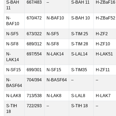
S-BAH
667/483
–
S-BAH 11
H-ZBaF16
11
N-
670/472
N-BAF10
S-BAH 10
H-ZBaF52
BAF10
N-SF5
673/322
N-SF5
S-TIM 25
H-ZF2
N-SF8
689/312
N-SF8
S-TIM 28
H-ZF10
N-
697/554
N-LAK14
S-LAL14
H-LAK51
LAK14
N-SF15
699/301
N-SF15
S-TIM35
H-ZF11
N-
704/394
N-BASF64
–
–
BASF64
N-LAK8
713/538
N-LAK8
S-LAL8
H-LAK7
S-TIH
722/293
–
S-TIH 18
–
18