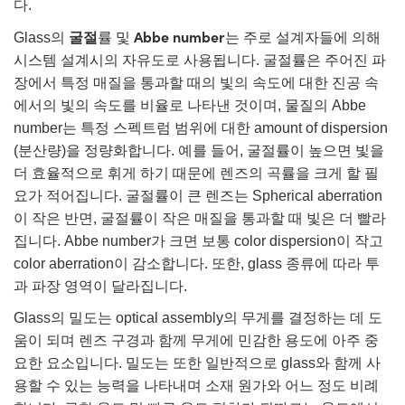
다.
lies
tters
ectives
ccessories
ools
ologies
ination
또는 제품생산
 Targets
ting and Detection
굴절
Abbe number
Glass의
률 및
는 주로 설계자들에 의해
al Components
opy
anics
ras
l Components
ing and Detection
b and Production
시스템 설계시의 자유도로 사용됩니다. 굴절률은 주어진 파
장에서 특정 매질을 통과할 때의 빛의 속도에 대한 진공 속
olators
stems
eras
d Detection
 Processing
 and Production
에서의 빛의 속도를 비율로 나타낸 것이며, 물질의 Abbe
number는 특정 스펙트럼 범위에 대한 amount of dispersion
ion
ters
ories and Optomechanics
또는 제품생산
ence Tomography
(분산량)을 정량화합니다. 예를 들어, 굴절률이 높으면 빛을
Lenses
terface Cameras
더 효율적으로 휘게 하기 때문에 렌즈의 곡률을 크게 할 필
요가 적어집니다. 굴절률이 큰 렌즈는 Spherical aberration
s
제품
rgets
ms
이 작은 반면, 굴절률이 작은 매질을 통과할 때 빛은 더 빨라
집니다. Abbe number가 크면 보통 color dispersion이 작고
Sputtering) Coated Optics
tage Micrometers
evelopment Systems
color aberration이 감소합니다. 또한, glass 종류에 따라 투
과 파장 영역이 달라집니다.
ical Elements (DOE)
chanics
-Optical Company
Glass의 밀도는 optical assembly의 무게를 결정하는 데 도
움이 되며 렌즈 구경과 함께 무게에 민감한 용도에 아주 중
요한 요소입니다. 밀도는 또한 일반적으로 glass와 함께 사
nd Couplers
용할 수 있는 능력을 나타내며 소재 원가와 어느 정도 비례