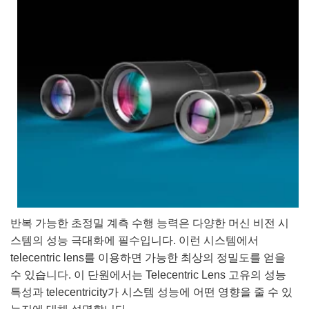
semblies
splitters
s
 Objectives
as
nt Tools
echnologies
llumination
실 또는 제품생산
Test Targets
d Testing and Detection
ns Accessories
tical Components
roscopy
mechanics
명
ameras
tical Components
ty
MR
Testing and Detection
d Lab and Production
ptics
nd Isolators
e Systems
 Cameras
g and Detection
rial Processing
 Lab and Production
cs
rization
 Filters
cessories and Optomechanics
실 또는 제품생산
oherence Tomography
ner
cs
ms
oom Lenses
d Interface Cameras
Optics
학 신제품
y Targets
ystems
eam Sputtering) Coated Optics
nd Stage Micrometers
ras
ng Development Systems
e Optical Elements (DOE)
y Mechanics
hoto-Optical Company
반복 가능한 초정밀 계측 수행 능력은 다양한 머신 비전 시
스템의 성능 극대화에 필수입니다. 이런 시스템에서
s
telecentric lens를 이용하면 가능한 최상의 정밀도를 얻을
수 있습니다. 이 단원에서는 Telecentric Lens 고유의 성능
es and Couplers
특성과 telecentricity가 시스템 성능에 어떤 영향을 줄 수 있