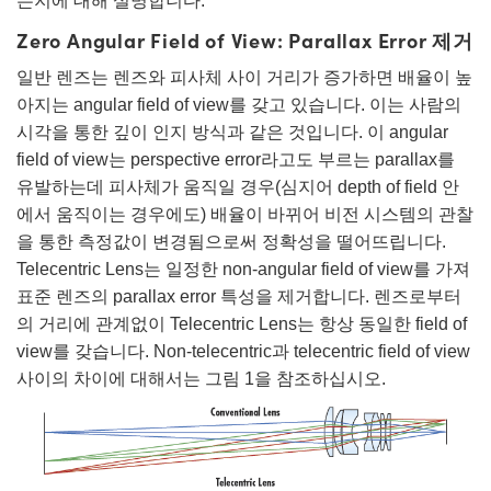
는지에 대해 설명합니다.
 Direct Microscopes
® Optical Components
Zero Angular Field of View: Parallax Error 제거
s
ion Labs™
일반 렌즈는 렌즈와 피사체 사이 거리가 증가하면 배율이 높
scopy
아지는 angular field of view를 갖고 있습니다. 이는 사람의
시각을 통한 깊이 인지 방식과 같은 것입니다. 이 angular
ics
field of view는 perspective error라고도 부르는 parallax를
유발하는데 피사체가 움직일 경우(심지어 depth of field 안
에서 움직이는 경우에도) 배율이 바뀌어 비전 시스템의 관찰
을 통한 측정값이 변경됨으로써 정확성을 떨어뜨립니다.
n Gratings™
Telecentric Lens는 일정한 non-angular field of view를 가져
AX
표준 렌즈의 parallax error 특성을 제거합니다. 렌즈로부터
의 거리에 관계없이 Telecentric Lens는 항상 동일한 field of
tical Components
view를 갖습니다. Non-telecentric과 telecentric field of view
사이의 차이에 대해서는 그림 1을 참조하십시오.
Innovations (UFI)