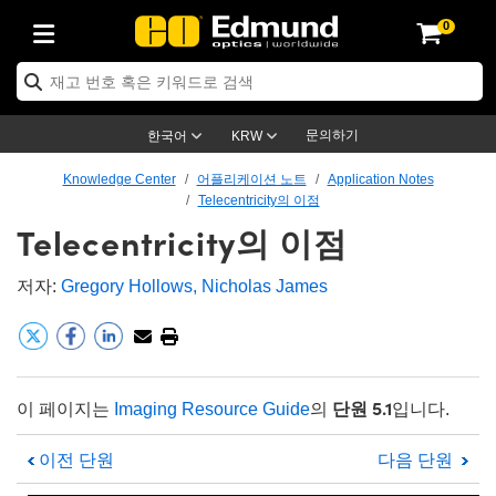
0
ptics
ser Optics
ptomechanics
icroscopy
asers
aging Lenses
ameras
라이트 & 조명
st Targets
ting & Detection
b & Production
op By Application
op By Brand
ew Products
earance Products
ertified Products
nses
ors
em
tics® Objectives
rces
l Length Lenses
ras
sion Lighting
 Test Targets
etrology
eaning
ng
C®
s
Laser Optics
d Optics
문의하기
한국어
KRW
rrors
es
age System
bjectives
surement and Electronics
c Lenses
hernet Cameras
명
Test Targets
sion Solutions
 Handling Tools
ing
on
학 신제품
 Optics
ed Optomechanics
Knowledge Center
어플리케이션 노트
Application Notes
Telecentricity의 이점
nd Diffusers
dows
Optical Mounts
bjectives
cs
s (S-Mount Lenses)
FLIR Cameras
py Lighting
lysis & Stage Micrometers
surement and Electronics
ols
ameras
®
mechanics
 Optomechanics
 Lasers
Telecentricity의 이점
ters
rs
System
ctives
plifiers
iable Magnification Lenses
ion Cameras
rces
ay Level Test Targets
hesives
opy
scopy
Lasers
d Microscopy
저자:
Gregory Hollows,
Nicholas James
on Optics
Optics
ables and Breadboards
ctives
ty
e Objectives
meras
on Accessories
ets
ckened Products
onal Imaging
ng Lenses
 Microscopy
d Imaging Lenses
ers
m Expanders
 Stages
orrected Objectives
hanics
ses
ng Cameras
nation
ings
rs
 재질
 Imaging
ras
 Imaging Lenses
d Cameras
단원 5.1
이 페이지는
Imaging Resource Guide
의
입니다.
cal Assemblies
ages and Slides
jugate Objectives
ssories
d Lenses
ion Labs Cameras™
opy
and Accessories
cal Imaging
nation
 Cameras
 Illumination
이전 단원
다음 단원
n Gratings
m Shaping
 Apertures
 Objectives
duction
oduction and Advanced
as
ig and Roughness Standards
on Microscopy
g and Detection
Illumination
 Test Targets
hy