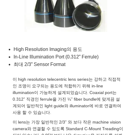
semblies
splitters
s
 Objectives
as
nt Tools
echnologies
llumination
실 또는 제품생산
Test Targets
d Testing and Detection
ns Accessories
tical Components
roscopy
mechanics
명
ameras
tical Components
ty
MR
Testing and Detection
d Lab and Production
ptics
nd Isolators
e Systems
 Cameras
g and Detection
rial Processing
 Lab and Production
cs
rization
 Filters
cessories and Optomechanics
실 또는 제품생산
oherence Tomography
ner
High Resolution Imaging의 용도
In-Line Illumination Port (0.312” Ferrule)
cs
ms
oom Lenses
d Interface Cameras
최대 2/3” Sensor Format
Optics
학 신제품
y Targets
ystems
이 high resolution telecentric lens series는 강하고 직접적
eam Sputtering) Coated Optics
nd Stage Micrometers
ras
ng Development Systems
인 조명이 요구되는 용도에 적합하기 위해 in-line
illumination이 가능하게 설계되었습니다. Coaxial port는
e Optical Elements (DOE)
y Mechanics
hoto-Optical Company
0.312” 직경인 ferrule을 가진 ¼” fiber bundle에 맞게끔 설
계되어 일반적인 light guide와 illuminator에 바로 연결하여
s
사용 할 수 있습니다.
이 lens는 가장 일반적인 2/3” 와 보다 작은 machine vision
es and Couplers
camera와 연결할 수 있도록 Standard C-Mount Treading이