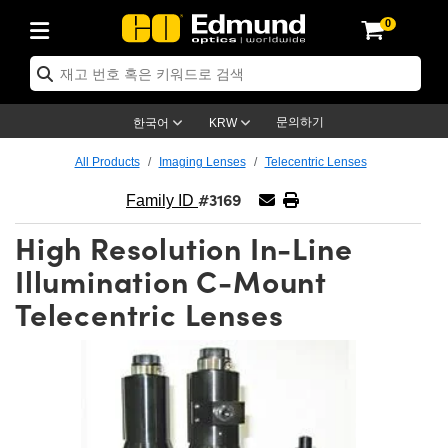
0
ptics
ser Optics
ptomechanics
icroscopy
asers
aging Lenses
ameras
라이트 & 조명
st Targets
ting & Detection
b & Production
op By Application
op By Brand
ew Products
earance Products
ertified Products
nses
ors
em
tics® Objectives
rces
l Length Lenses
ras
sion Lighting
 Test Targets
etrology
eaning
ng
C®
s
Laser Optics
d Optics
문의하기
한국어
KRW
rrors
es
age System
bjectives
surement and Electronics
c Lenses
hernet Cameras
명
Test Targets
sion Solutions
 Handling Tools
ing
on
학 신제품
 Optics
ed Optomechanics
All Products
Imaging Lenses
Telecentric Lenses
#3169
nd Diffusers
dows
Optical Mounts
bjectives
cs
s (S-Mount Lenses)
FLIR Cameras
py Lighting
lysis & Stage Micrometers
surement and Electronics
ols
ameras
®
mechanics
 Optomechanics
 Lasers
Family ID
High Resolution In-Line
ters
rs
System
ctives
plifiers
iable Magnification Lenses
ion Cameras
rces
ay Level Test Targets
hesives
opy
scopy
Lasers
d Microscopy
Illumination C-Mount
on Optics
Optics
ables and Breadboards
ctives
ty
e Objectives
meras
on Accessories
ets
ckened Products
onal Imaging
ng Lenses
 Microscopy
d Imaging Lenses
Telecentric Lenses
ers
m Expanders
 Stages
orrected Objectives
hanics
ses
ng Cameras
nation
ings
rs
 재질
 Imaging
ras
 Imaging Lenses
d Cameras
cal Assemblies
ages and Slides
jugate Objectives
ssories
d Lenses
ion Labs Cameras™
opy
and Accessories
cal Imaging
nation
 Cameras
 Illumination
n Gratings
m Shaping
 Apertures
 Objectives
duction
oduction and Advanced
as
ig and Roughness Standards
on Microscopy
g and Detection
Illumination
 Test Targets
hy