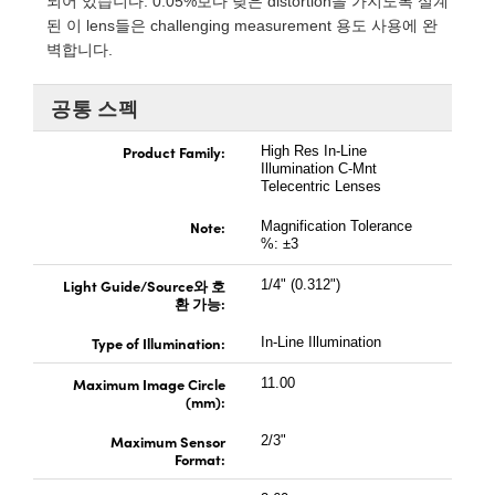
되어 있습니다. 0.05%보다 낮은 distortion을 가지도록 설계
 Direct Microscopes
® Optical Components
된 이 lens들은 challenging measurement 용도 사용에 완
벽합니다.
s
ion Labs™
공통 스펙
scopy
Product Family:
High Res In-Line
ics
Illumination C-Mnt
Telecentric Lenses
Note:
Magnification Tolerance
%: ±3
n Gratings™
Light Guide/Source와 호
1/4" (0.312")
AX
환 가능:
Type of Illumination:
In-Line Illumination
tical Components
Maximum Image Circle
11.00
(mm):
Maximum Sensor
2/3"
Innovations (UFI)
Format: