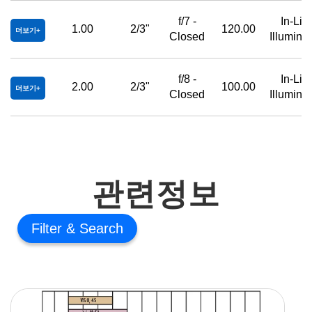
f/7 -
In-Lin
1.00
2/3"
120.00
더보기
Closed
Illuminat
f/8 -
In-Lin
2.00
2/3"
100.00
더보기
Closed
Illuminat
관련정보
Filter