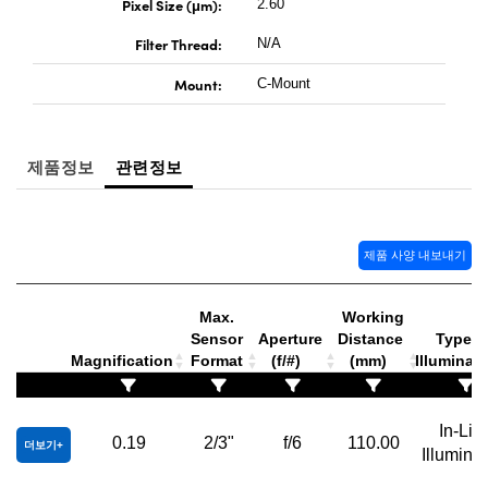
Pixel Size (μm):
2.60
Filter Thread:
N/A
Mount:
C-Mount
제품정보
관련정보
제품 사양 내보내기
Max.
Working
Sensor
Aperture
Distance
Type o
Magnification
Format
(f/#)
(mm)
Illuminat
In-Lin
0.19
2/3"
f/6
110.00
더보기
Illuminat