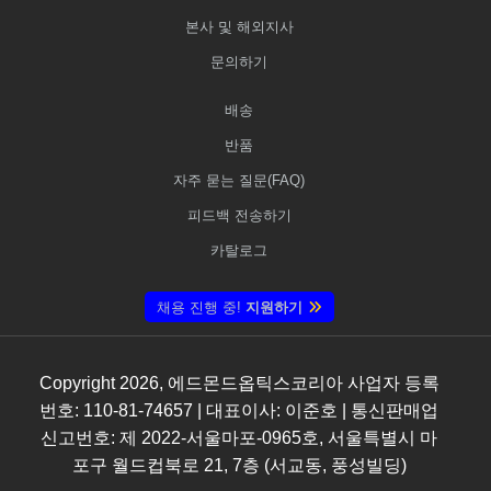
본사 및 해외지사
문의하기
배송
반품
자주 묻는 질문(FAQ)
피드백 전송하기
카탈로그
채용 진행 중!
지원하기
Copyright
2026
, 에드몬드옵틱스코리아 사업자 등록
번호: 110-81-74657 | 대표이사: 이준호 | 통신판매업
신고번호: 제 2022-서울마포-0965호, 서울특별시 마
포구 월드컵북로 21, 7층 (서교동, 풍성빌딩)