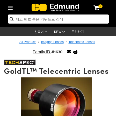
0
ptics
ser Optics
ptomechanics
icroscopy
asers
aging Lenses
ameras
라이트 & 조명
st Targets
ting & Detection
b & Production
op By Application
op By Brand
ew Products
earance Products
ertified Products
nses
ors
em
tics® Objectives
rces
l Length Lenses
ras
sion Lighting
 Test Targets
etrology
eaning
ng
C®
s
Laser Optics
d Optics
문의하기
한국어
KRW
rrors
es
age System
bjectives
surement and Electronics
c Lenses
hernet Cameras
명
Test Targets
sion Solutions
 Handling Tools
ing
on
학 신제품
 Optics
ed Optomechanics
All Products
Imaging Lenses
Telecentric Lenses
#1630
nd Diffusers
dows
Optical Mounts
bjectives
cs
s (S-Mount Lenses)
FLIR Cameras
py Lighting
lysis & Stage Micrometers
surement and Electronics
ols
ameras
®
mechanics
 Optomechanics
 Lasers
Family ID
ters
rs
System
ctives
plifiers
iable Magnification Lenses
ion Cameras
rces
ay Level Test Targets
hesives
opy
scopy
Lasers
d Microscopy
GoldTL™ Telecentric Lenses
on Optics
Optics
ables and Breadboards
ctives
ty
e Objectives
meras
on Accessories
ets
ckened Products
onal Imaging
ng Lenses
 Microscopy
d Imaging Lenses
ers
m Expanders
 Stages
orrected Objectives
hanics
ses
ng Cameras
nation
ings
rs
 재질
 Imaging
ras
 Imaging Lenses
d Cameras
cal Assemblies
ages and Slides
jugate Objectives
ssories
d Lenses
ion Labs Cameras™
opy
and Accessories
cal Imaging
nation
 Cameras
 Illumination
n Gratings
m Shaping
 Apertures
 Objectives
duction
oduction and Advanced
as
ig and Roughness Standards
on Microscopy
g and Detection
Illumination
 Test Targets
hy