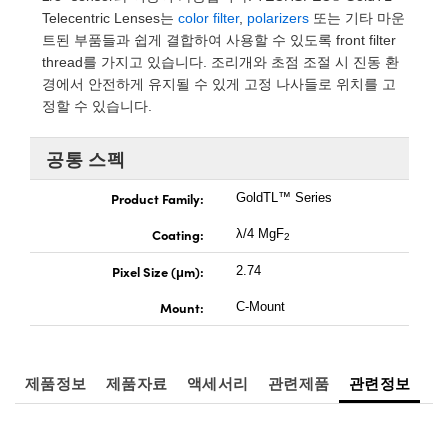
 Direct Microscopes
® Optical Components
Telecentric Lenses는
color filter
,
polarizers
또는 기타 마운
트된 부품들과 쉽게 결합하여 사용할 수 있도록 front filter
s
ion Labs™
thread를 가지고 있습니다. 조리개와 초점 조절 시 진동 환
경에서 안전하게 유지될 수 있게 고정 나사들로 위치를 고
scopy
정할 수 있습니다.
ics
공통 스펙
Product Family:
GoldTL™ Series
n Gratings™
Coating:
λ/4 MgF
2
AX
Pixel Size (μm):
2.74
Mount:
C-Mount
tical Components
제품정보
제품자료
액세서리
관련제품
관련정보
Innovations (UFI)