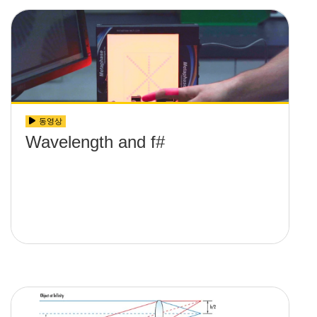
동영상
Wavelength and f#