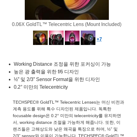
semblies
splitters
s
 Objectives
as
nt Tools
echnologies
llumination
실 또는 제품생산
Test Targets
d Testing and Detection
ns Accessories
tical Components
roscopy
mechanics
명
ameras
tical Components
ty
MR
Testing and Detection
d Lab and Production
0.06X GoldTL™ Telecentric Lens (Mount Included)
ptics
nd Isolators
e Systems
 Cameras
g and Detection
rial Processing
 Lab and Production
+7
cs
rization
 Filters
cessories and Optomechanics
실 또는 제품생산
oherence Tomography
ner
cs
ms
oom Lenses
d Interface Cameras
Working Distance 조정을 위한 포커싱이 가능
Optics
학 신제품
y Targets
ystems
높은 광 출력을 위한 f/6 디자인
½” 및 2/3” Sensor Format을 위한 디자인
eam Sputtering) Coated Optics
nd Stage Micrometers
ras
ng Development Systems
0.2° 미만의 Telecentricity
e Optical Elements (DOE)
y Mechanics
hoto-Optical Company
TECHSPEC® GoldTL™ Telecentric Lenses는 머신 비전과
계측 용도를 위해 특수 디자인된 제품입니다. 독특한
s
focusable design은 0.2° 미만의 telecentricity를 유지하면
서, working distance 조절을 가능하게 해줍니다. 또한, 이
es and Couplers
렌즈들은 고해상도와 낮은 왜곡을 특징으로 하며, ½” 및
2/3” sensor와 이용이 가능합니다. TECHSPEC® GoldTL™