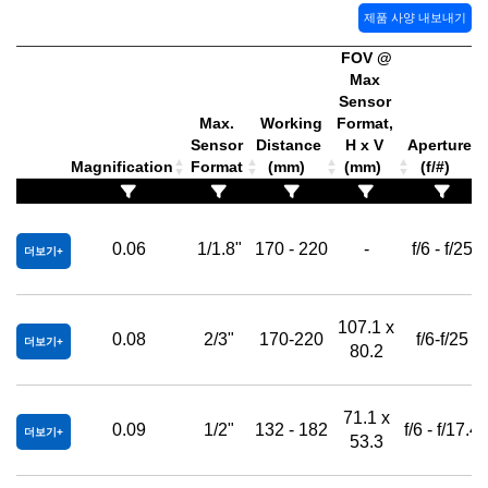
제품 사양 내보내기
FOV @
Max
Sensor
Max.
Working
Format,
Sensor
Distance
H x V
Aperture
Magnification
Format
(mm)
(mm)
(f/#)
0.06
1/1.8"
170 - 220
-
f/6 - f/25
더보기
107.1 x
0.08
2/3"
170-220
f/6-f/25
더보기
80.2
71.1 x
0.09
1/2"
132 - 182
f/6 - f/17.4
더보기
53.3