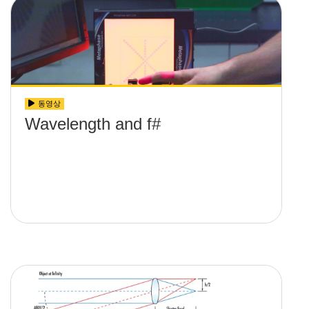
동영상
Wavelength and f#