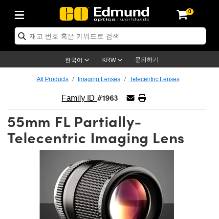
0
ptics
ser Optics
ptomechanics
icroscopy
asers
aging Lenses
ameras
라이트 & 조명
st Targets
ting & Detection
b & Production
op By Application
op By Brand
ew Products
earance Products
ertified Products
nses
ors
em
tics® Objectives
rces
l Length Lenses
ras
sion Lighting
 Test Targets
etrology
eaning
ng
C®
s
Laser Optics
d Optics
문의하기
한국어
KRW
rrors
es
age System
bjectives
surement and Electronics
c Lenses
hernet Cameras
명
Test Targets
sion Solutions
 Handling Tools
ing
on
학 신제품
 Optics
ed Optomechanics
All Products
Imaging Lenses
Telecentric Lenses
#1963
nd Diffusers
dows
Optical Mounts
bjectives
cs
s (S-Mount Lenses)
FLIR Cameras
py Lighting
lysis & Stage Micrometers
surement and Electronics
ols
ameras
®
mechanics
 Optomechanics
 Lasers
Family ID
55mm FL Partially-
ters
rs
System
ctives
plifiers
iable Magnification Lenses
ion Cameras
rces
ay Level Test Targets
hesives
opy
scopy
Lasers
d Microscopy
Telecentric Imaging Lens
on Optics
Optics
ables and Breadboards
ctives
ty
e Objectives
meras
on Accessories
ets
ckened Products
onal Imaging
ng Lenses
 Microscopy
d Imaging Lenses
ers
m Expanders
 Stages
orrected Objectives
hanics
ses
ng Cameras
nation
ings
rs
 재질
 Imaging
ras
 Imaging Lenses
d Cameras
cal Assemblies
ages and Slides
jugate Objectives
ssories
d Lenses
ion Labs Cameras™
opy
and Accessories
cal Imaging
nation
 Cameras
 Illumination
n Gratings
m Shaping
 Apertures
 Objectives
duction
oduction and Advanced
as
ig and Roughness Standards
on Microscopy
g and Detection
Illumination
 Test Targets
hy