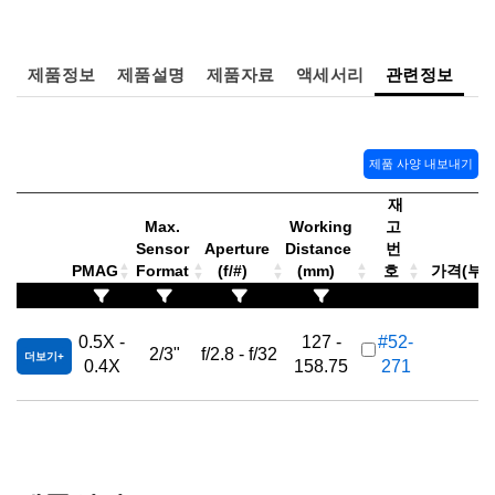
 Direct Microscopes
® Optical Components
s
ion Labs™
제품정보
제품설명
제품자료
액세서리
관련정보
scopy
ics
제품 사양 내보내기
재
Max.
Working
고
n Gratings™
Sensor
Aperture
Distance
번
PMAG
Format
(f/#)
(mm)
호
가격(부가세
AX
K
0.5X -
127 -
#52-
tical Components
2/3"
f/2.8 - f/32
더보기
0.4X
158.75
271
Innovations (UFI)