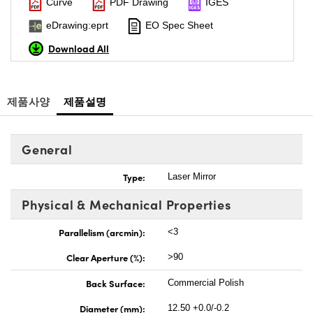
Curve
PDF Drawing
IGES
eDrawing:eprt
EO Spec Sheet
Download All
제품사양
제품설명
General
Type:
Laser Mirror
Physical & Mechanical Properties
Parallelism (arcmin):
<3
Clear Aperture (%):
>90
Back Surface:
Commercial Polish
Diameter (mm):
12.50 +0.0/-0.2