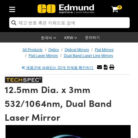
0
ptics
ser Optics
tomechanics
croscopy
asers
aging Lenses
ameras
라이트 & 조명
t Targets
ting & Detection
b & Production
p By Application
op By Brand
w Products
earance Products
ertified Products
nses
ors
em
tics® Objectives
ces
l Length Lenses
as
sion Lighting
Test Targets
trology
eaning
g
®
s
Laser Optics
 Optics
문의하기
한국어
KRW
rrors
es
ge System
bjectives
urement and Electronics
 Lenses
hernet Cameras
명
Test Targets
sion Solutions
 Handling Tools
ing
n
 신제품
Optics
d Optomechanics
All Products
Optics
Optical Mirrors
Flat Mirrors
Flat Laser Mirrors
Dual Band Laser Line Mirrors
d Diffusers
dows
Optical Mounts
bjectives
cs
 (S-Mount Lenses)
LIR Cameras
py Lighting
ysis & Stage Micrometers
urement and Electronics
ols
ameras
echanics
 Optomechanics
 Lasers
제품군에 속해있는 32개 전제품 확인하기
ters
s
System
ctives
lifiers
iable Magnification Lenses
ion Cameras
ces
y Level Test Targets
hesives
opy
scopy
Lasers
d Microscopy
12.5mm Dia. x 3mm
n Optics
ptics
bles and Breadboards
ctives
ty
 Objectives
meras
n Accessories
ts
ckened Products
onal Imaging
ng Lenses
 Microscopy
d Imaging Lenses
532/1064nm, Dual Band
ers
m Expanders
Stages
rrected Objectives
hanics
ses
ng Cameras
nation
ings
rs
재질
Imaging
ras
Imaging Lenses
d Cameras
Laser Mirror
cal Assemblies
ges and Slides
jugate Objectives
ssories
 Lenses
ion Labs Cameras™
opy
nd Accessories
al Imaging
nation
 Cameras
 Illumination
 Gratings
m Shaping
Apertures
Objectives
uction
oduction and Advanced
s
g and Roughness Standards
on Microscopy
g and Detection
Illumination
 Test Targets
hy