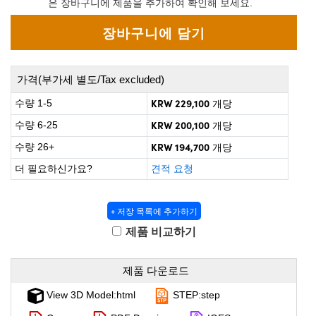
은 장바구니에 제품을 추가하여 확인해 보세요.
 Direct Microscopes
® Optical Components
on Labs™
scopy
가격(부가세 별도/Tax excluded)
ics
KRW 229,100
수량 1-5
개당
KRW 200,100
수량 6-25
개당
KRW 194,700
수량 26+
개당
n Gratings™
더 필요하신가요?
견적 요청
AX
+ 저장 목록에 추가하기
tical Components
제품 비교하기
제품 다운로드
nnovations (UFI)
View 3D Model:html
STEP:step