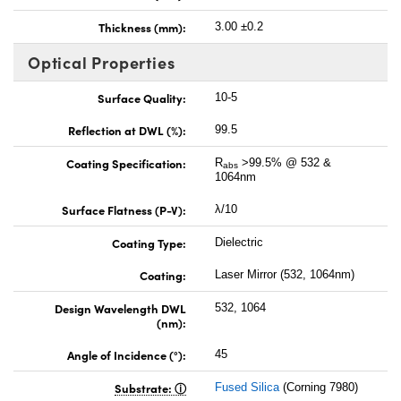
Thickness (mm):
3.00 ±0.2
Optical Properties
Surface Quality:
10-5
Reflection at DWL (%):
99.5
Coating Specification:
R
>99.5% @ 532 &
abs
1064nm
Surface Flatness (P-V):
λ/10
Coating Type:
Dielectric
Coating:
Laser Mirror (532, 1064nm)
Design Wavelength DWL
532, 1064
(nm):
Angle of Incidence (°):
45
Substrate:
Fused Silica
(Corning 7980)