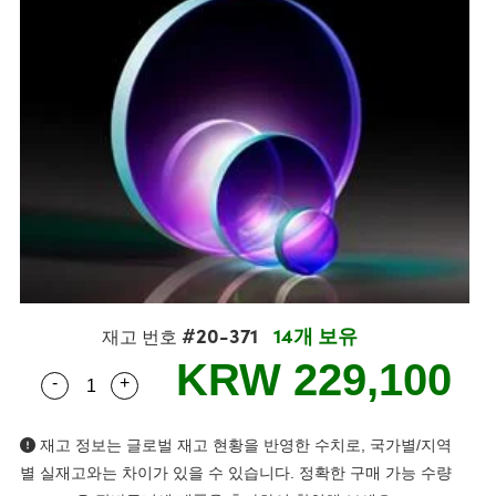
semblies
splitters
s
 Objectives
s
nt Tools
echnologies
llumination
실 또는 제품생산
Test Targets
 Testing and Detection
ns Accessories
tical Components
oscopy
echanics
명
ameras
ical Components
ty
R
Testing and Detection
d Lab and Production
tics
d Isolators
e Systems
 Cameras
g and Detection
rial Processing
Lab and Production
s
ization
 Filters
cessories and Optomechanics
실 또는 제품생산
oherence Tomography
ner
cs
ms
oom Lenses
 Interface Cameras
ptics
 신제품
 Targets
ystems
eam Sputtering) Coated Optics
nd Stage Micrometers
ras
ng Development Systems
#20-371
14개 보유
재고 번호
e Optical Elements (DOE)
y Mechanics
hoto-Optical Company
KRW 229,100
-
+
Quantity Selector
Use the plus and minus buttons to adjust the qua
s
재고 정보는 글로벌 재고 현황을 반영한 수치로, 국가별/지역
es and Couplers
별 실재고와는 차이가 있을 수 있습니다. 정확한 구매 가능 수량