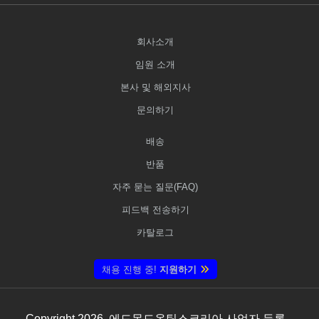
회사소개
임원 소개
본사 및 해외지사
문의하기
배송
반품
자주 묻는 질문(FAQ)
피드백 전송하기
카탈로그
채용 진행 중!
지원하기
Copyright
2026
, 에드몬드옵틱스코리아 사업자 등록