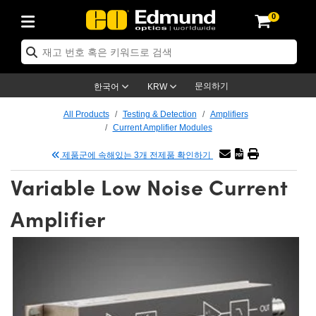
0
ptics
ser Optics
ptomechanics
icroscopy
asers
aging Lenses
ameras
라이트 & 조명
st Targets
ting & Detection
b & Production
op By Application
op By Brand
ew Products
earance Products
ertified Products
nses
ors
em
tics® Objectives
rces
l Length Lenses
ras
sion Lighting
 Test Targets
etrology
eaning
ng
C®
s
Laser Optics
d Optics
문의하기
한국어
KRW
rrors
es
age System
bjectives
surement and Electronics
c Lenses
hernet Cameras
명
Test Targets
sion Solutions
 Handling Tools
ing
on
학 신제품
 Optics
ed Optomechanics
All Products
Testing & Detection
Amplifiers
Current Amplifier Modules
nd Diffusers
dows
Optical Mounts
bjectives
cs
s (S-Mount Lenses)
FLIR Cameras
py Lighting
lysis & Stage Micrometers
surement and Electronics
ols
ameras
®
mechanics
 Optomechanics
 Lasers
제품군에 속해있는 3개 전제품 확인하기
ters
rs
System
ctives
plifiers
iable Magnification Lenses
ion Cameras
rces
ay Level Test Targets
hesives
opy
scopy
Lasers
d Microscopy
Variable Low Noise Current
on Optics
Optics
ables and Breadboards
ctives
ty
e Objectives
meras
on Accessories
ets
ckened Products
onal Imaging
ng Lenses
 Microscopy
d Imaging Lenses
Amplifier
ers
m Expanders
 Stages
orrected Objectives
hanics
ses
ng Cameras
nation
ings
rs
 재질
 Imaging
ras
 Imaging Lenses
d Cameras
cal Assemblies
ages and Slides
jugate Objectives
ssories
d Lenses
ion Labs Cameras™
opy
and Accessories
cal Imaging
nation
 Cameras
 Illumination
n Gratings
m Shaping
 Apertures
 Objectives
duction
oduction and Advanced
as
ig and Roughness Standards
on Microscopy
g and Detection
Illumination
 Test Targets
hy