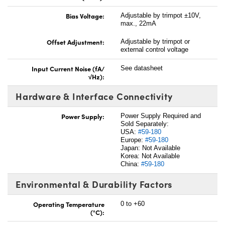
Bias Voltage:
Adjustable by trimpot ±10V,
max., 22mA
Offset Adjustment:
Adjustable by trimpot or
external control voltage
Input Current Noise (fA/
See datasheet
√Hz):
Hardware & Interface Connectivity
Power Supply:
Power Supply Required and
Sold Separately:
USA:
#59-180
Europe:
#59-180
Japan: Not Available
Korea: Not Available
China:
#59-180
Environmental & Durability Factors
Operating Temperature
0 to +60
(°C):