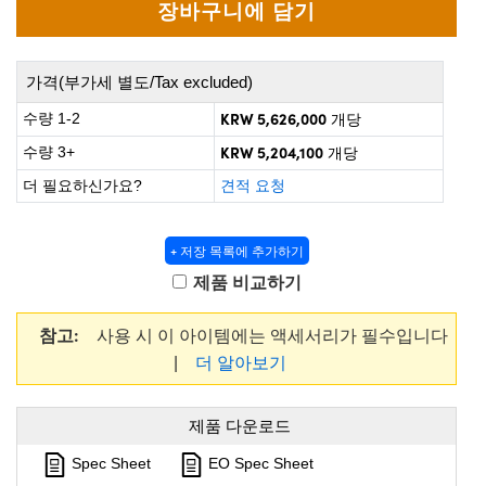
 Direct Microscopes
® Optical Components
s
ion Labs™
가격(부가세 별도/Tax excluded)
scopy
KRW 5,626,000
수량 1-2
개당
ics
KRW 5,204,100
수량 3+
개당
더 필요하신가요?
견적 요청
n Gratings™
+ 저장 목록에 추가하기
제품 비교하기
AX
참고:
사용 시 이 아이템에는 액세서리가 필수입니다
tical Components
|
더 알아보기
제품 다운로드
Innovations (UFI)
Spec Sheet
EO Spec Sheet