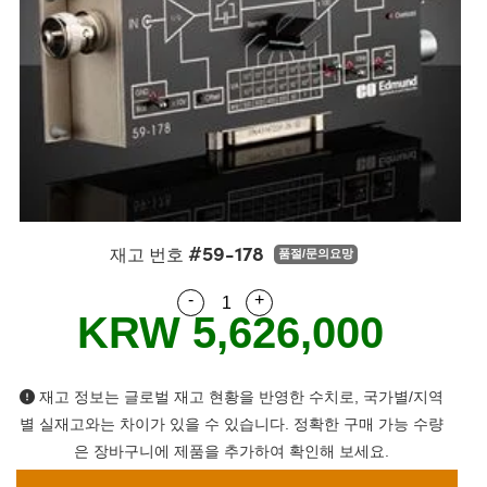
semblies
splitters
s
 Objectives
as
nt Tools
echnologies
llumination
실 또는 제품생산
Test Targets
d Testing and Detection
ns Accessories
tical Components
roscopy
mechanics
명
ameras
tical Components
ty
MR
Testing and Detection
d Lab and Production
ptics
nd Isolators
e Systems
 Cameras
g and Detection
rial Processing
 Lab and Production
cs
rization
 Filters
cessories and Optomechanics
실 또는 제품생산
oherence Tomography
ner
cs
ms
oom Lenses
d Interface Cameras
#59-178
Optics
학 신제품
y Targets
ystems
재고 번호
품절/문의요망
-
+
Quantity Selector
Use the plus and minus buttons
eam Sputtering) Coated Optics
nd Stage Micrometers
ras
ng Development Systems
KRW 5,626,000
e Optical Elements (DOE)
y Mechanics
hoto-Optical Company
재고 정보는 글로벌 재고 현황을 반영한 수치로, 국가별/지역
s
별 실재고와는 차이가 있을 수 있습니다. 정확한 구매 가능 수량
es and Couplers
은 장바구니에 제품을 추가하여 확인해 보세요.