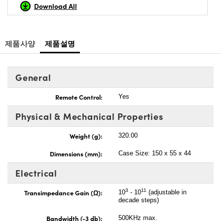
Download All
제품사양
제품설명
General
Remote Control:
Yes
Physical & Mechanical Properties
Weight (g):
320.00
Dimensions (mm):
Case Size: 150 x 55 x 44
Electrical
3
11
Transimpedance Gain (Ω):
10
- 10
(adjustable in
decade steps)
Bandwidth (-3 db):
500KHz max.