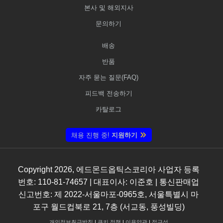
본사 및 해외지사
문의하기
배송
반품
자주 묻는 질문(FAQ)
피드백 전송하기
카탈로그
채용 진행 중!
지원하기
Copyright
2026
, 에드몬드옵틱스코리아 사업자 등록
번호: 110-81-74657 | 대표이사: 이준호 | 통신판매업
신고번호: 제 2022-서울마포-0965호, 서울특별시 마
포구 월드컵북로 21, 7층 (서교동, 풍성빌딩)
개인정보취급방침
|
쿠키 정책
|
이용약관
|
접근성