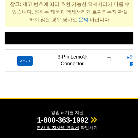
참고:
재고 번호에 따라 호환 가능한 액세서리가 다를 수
있습니다. 원하는 제품과 액세서리가 호환되는지 확실
하지 않은 경우 당사로
문의
바랍니다.
제목
재고 
3-Pin Lemo®
#90-
더보기
Connector
신제
영업 & 기술 지원
1-800-363-1992
본사 및 지사별 연락처
확인하기