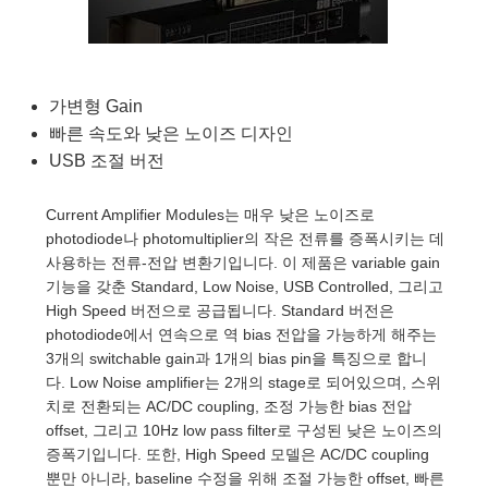
semblies
splitters
s
 Objectives
as
nt Tools
echnologies
llumination
실 또는 제품생산
Test Targets
d Testing and Detection
ns Accessories
tical Components
roscopy
mechanics
명
ameras
tical Components
ty
MR
Testing and Detection
d Lab and Production
가변형 Gain
ptics
nd Isolators
e Systems
 Cameras
g and Detection
rial Processing
 Lab and Production
빠른 속도와 낮은 노이즈 디자인
cs
rization
 Filters
cessories and Optomechanics
실 또는 제품생산
oherence Tomography
ner
USB 조절 버전
cs
ms
oom Lenses
d Interface Cameras
Current Amplifier Modules는 매우 낮은 노이즈로
photodiode나 photomultiplier의 작은 전류를 증폭시키는 데
Optics
학 신제품
y Targets
ystems
사용하는 전류-전압 변환기입니다. 이 제품은 variable gain
기능을 갖춘 Standard, Low Noise, USB Controlled, 그리고
eam Sputtering) Coated Optics
nd Stage Micrometers
ras
ng Development Systems
High Speed 버전으로 공급됩니다. Standard 버전은
photodiode에서 연속으로 역 bias 전압을 가능하게 해주는
e Optical Elements (DOE)
y Mechanics
hoto-Optical Company
3개의 switchable gain과 1개의 bias pin을 특징으로 합니
다. Low Noise amplifier는 2개의 stage로 되어있으며, 스위
s
치로 전환되는 AC/DC coupling, 조정 가능한 bias 전압
offset, 그리고 10Hz low pass filter로 구성된 낮은 노이즈의
es and Couplers
증폭기입니다. 또한, High Speed 모델은 AC/DC coupling
뿐만 아니라, baseline 수정을 위해 조절 가능한 offset, 빠른