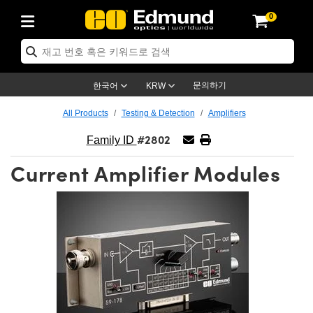
0
ptics
ser Optics
ptomechanics
icroscopy
asers
aging Lenses
ameras
라이트 & 조명
st Targets
ting & Detection
b & Production
op By Application
op By Brand
ew Products
earance Products
ertified Products
nses
ors
em
tics® Objectives
rces
l Length Lenses
ras
sion Lighting
 Test Targets
etrology
eaning
ng
C®
s
Laser Optics
d Optics
문의하기
한국어
KRW
rrors
es
age System
bjectives
surement and Electronics
c Lenses
hernet Cameras
명
Test Targets
sion Solutions
 Handling Tools
ing
on
학 신제품
 Optics
ed Optomechanics
All Products
Testing & Detection
Amplifiers
#2802
nd Diffusers
dows
Optical Mounts
bjectives
cs
s (S-Mount Lenses)
FLIR Cameras
py Lighting
lysis & Stage Micrometers
surement and Electronics
ols
ameras
®
mechanics
 Optomechanics
 Lasers
Family ID
Current Amplifier Modules
ters
rs
System
ctives
plifiers
iable Magnification Lenses
ion Cameras
rces
ay Level Test Targets
hesives
opy
scopy
Lasers
d Microscopy
on Optics
Optics
ables and Breadboards
ctives
ty
e Objectives
meras
on Accessories
ets
ckened Products
onal Imaging
ng Lenses
 Microscopy
d Imaging Lenses
ers
m Expanders
 Stages
orrected Objectives
hanics
ses
ng Cameras
nation
ings
rs
 재질
 Imaging
ras
 Imaging Lenses
d Cameras
cal Assemblies
ages and Slides
jugate Objectives
ssories
d Lenses
ion Labs Cameras™
opy
and Accessories
cal Imaging
nation
 Cameras
 Illumination
n Gratings
m Shaping
 Apertures
 Objectives
duction
oduction and Advanced
as
ig and Roughness Standards
on Microscopy
g and Detection
Illumination
 Test Targets
hy