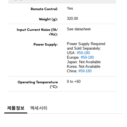
Remote Control:
Yes
Weight (g):
320.00
Input Current Noise (fA/
See datasheet
√Hz):
Power Supply:
Power Supply Required
and Sold Separately:
USA:
#59-180
Europe:
#59-180
Japan: Not Available
Korea: Not Available
China:
#59-180
Operating Temperature
0 to +60
(°C):
제품정보
액세서리