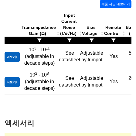
제품 사양 내보내기
Input
Current
Transimpedance
Noise
Bias
Remote
Band
Gain (Ω)
(fA/√Hz)
Voltage
Control
(-3
3
11
10
- 10
See
Adjustable
50
(adjustable in
Yes
더보기
datasheet
by trimpot
m
decade steps)
2
8
10
- 10
See
Adjustable
20
(adjustable in
Yes
더보기
datasheet
by trimpot
m
decade steps)
액세서리