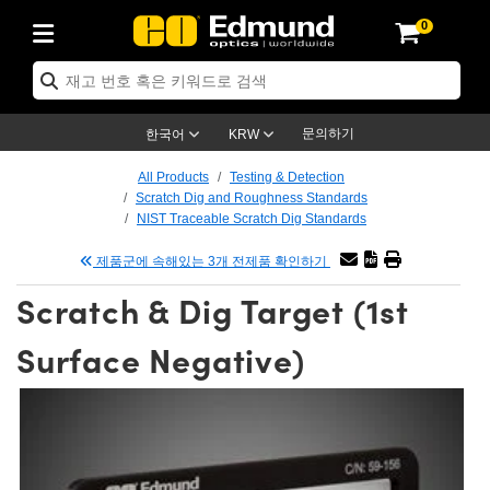
0
ptics
ser Optics
tomechanics
croscopy
asers
aging Lenses
ameras
라이트 & 조명
t Targets
ting & Detection
b & Production
p By Application
op By Brand
w Products
earance Products
ertified Products
nses
ors
em
tics® Objectives
ces
l Length Lenses
as
sion Lighting
Test Targets
trology
eaning
g
®
s
Laser Optics
 Optics
문의하기
한국어
KRW
rrors
es
ge System
bjectives
urement and Electronics
 Lenses
hernet Cameras
명
Test Targets
sion Solutions
 Handling Tools
ing
n
 신제품
Optics
d Optomechanics
All Products
Testing & Detection
Scratch Dig and Roughness Standards
d Diffusers
dows
Optical Mounts
bjectives
cs
 (S-Mount Lenses)
LIR Cameras
py Lighting
ysis & Stage Micrometers
urement and Electronics
ols
ameras
echanics
 Optomechanics
 Lasers
NIST Traceable Scratch Dig Standards
제품군에 속해있는 3개 전제품 확인하기
ters
s
System
ctives
lifiers
iable Magnification Lenses
ion Cameras
ces
y Level Test Targets
hesives
opy
scopy
Lasers
d Microscopy
Scratch & Dig Target (1st
n Optics
ptics
bles and Breadboards
ctives
ty
 Objectives
meras
n Accessories
ts
ckened Products
onal Imaging
ng Lenses
 Microscopy
d Imaging Lenses
Surface Negative)
ers
m Expanders
Stages
rrected Objectives
hanics
ses
ng Cameras
nation
ings
rs
재질
Imaging
ras
Imaging Lenses
d Cameras
cal Assemblies
ges and Slides
jugate Objectives
ssories
d Lenses
ion Labs Cameras™
opy
nd Accessories
al Imaging
nation
 Cameras
 Illumination
 Gratings
m Shaping
Apertures
Objectives
uction
oduction and Advanced
s
g and Roughness Standards
on Microscopy
g and Detection
Illumination
 Test Targets
hy