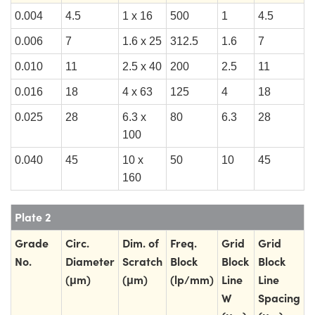
0.004
4.5
1 x 16
500
1
4.5
0.006
7
1.6 x 25
312.5
1.6
7
0.010
11
2.5 x 40
200
2.5
11
0.016
18
4 x 63
125
4
18
0.025
28
6.3 x
80
6.3
28
100
0.040
45
10 x
50
10
45
160
Plate 2
Grade
Circ.
Dim. of
Freq.
Grid
Grid
No.
Diameter
Scratch
Block
Block
Block
(μm)
(μm)
(lp/mm)
Line
Line
W
Spacing