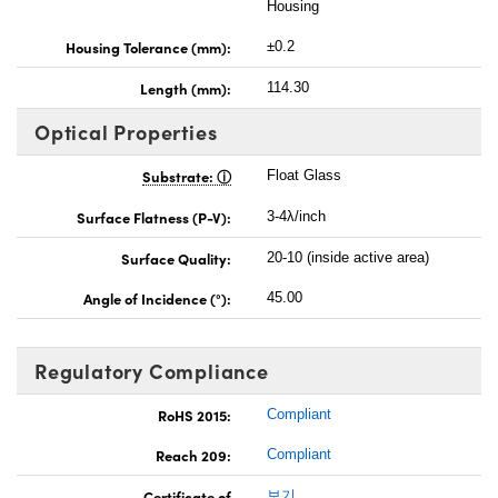
Housing
Housing Tolerance (mm):
±0.2
Length (mm):
114.30
Optical Properties
Substrate:
Float Glass
Surface Flatness (P-V):
3-4λ/inch
Surface Quality:
20-10 (inside active area)
Angle of Incidence (°):
45.00
Regulatory Compliance
RoHS 2015:
Compliant
Reach 209:
Compliant
Certificate of
보기