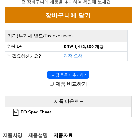
 Direct Microscopes
® Optical Components
은 장바구니에 제품을 추가하여 확인해 보세요.
on Labs™
scopy
가격(부가세 별도/Tax excluded)
ics
KRW 1,442,800
수량 1+
개당
더 필요하신가요?
견적 요청
n Gratings™
+ 저장 목록에 추가하기
제품 비교하기
AX
tical Components
제품 다운로드
EO Spec Sheet
nnovations (UFI)
제품사양
제품설명
제품자료