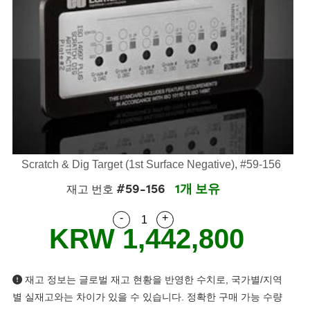
semblies
splitters
s
 Objectives
s
nt Tools
echnologies
llumination
실 또는 제품생산
Test Targets
 Testing and Detection
ns Accessories
tical Components
oscopy
echanics
명
ameras
ical Components
ty
R
Testing and Detection
d Lab and Production
tics
d Isolators
e Systems
 Cameras
g and Detection
rial Processing
Lab and Production
s
ization
 Filters
cessories and Optomechanics
실 또는 제품생산
oherence Tomography
ner
cs
ms
oom Lenses
 Interface Cameras
ptics
 신제품
 Targets
ystems
Scratch & Dig Target (1st Surface Negative), #59-156
#59-156
1개 보유
재고 번호
eam Sputtering) Coated Optics
nd Stage Micrometers
ras
ng Development Systems
-
+
Quantity Selector
Use the plus and minus buttons
e Optical Elements (DOE)
y Mechanics
hoto-Optical Company
KRW 1,442,800
s
재고 정보는 글로벌 재고 현황을 반영한 수치로, 국가별/지역
es and Couplers
별 실재고와는 차이가 있을 수 있습니다. 정확한 구매 가능 수량