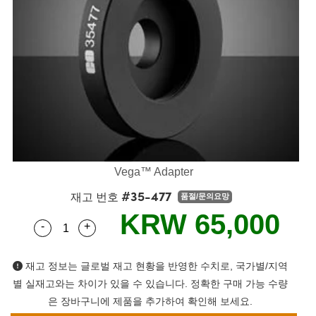
semblies
splitters
s
 Objectives
as
nt Tools
echnologies
llumination
실 또는 제품생산
Test Targets
d Testing and Detection
ns Accessories
tical Components
roscopy
mechanics
명
ameras
tical Components
ty
MR
Testing and Detection
d Lab and Production
ptics
nd Isolators
e Systems
 Cameras
g and Detection
rial Processing
 Lab and Production
cs
rization
 Filters
cessories and Optomechanics
실 또는 제품생산
oherence Tomography
ner
cs
ms
oom Lenses
d Interface Cameras
Optics
학 신제품
y Targets
ystems
Vega™ Adapter
#35-477
eam Sputtering) Coated Optics
nd Stage Micrometers
ras
ng Development Systems
재고 번호
품절/문의요망
KRW 65,000
-
+
e Optical Elements (DOE)
y Mechanics
hoto-Optical Company
Quantity Selector
Use the plus and minus buttons to adjust the q
s
재고 정보는 글로벌 재고 현황을 반영한 수치로, 국가별/지역
별 실재고와는 차이가 있을 수 있습니다. 정확한 구매 가능 수량
es and Couplers
은 장바구니에 제품을 추가하여 확인해 보세요.