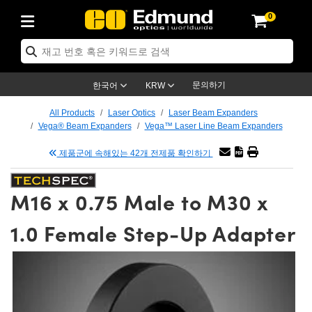
0
ptics
ser Optics
ptomechanics
icroscopy
asers
aging Lenses
ameras
라이트 & 조명
st Targets
ting & Detection
b & Production
op By Application
op By Brand
ew Products
earance Products
ertified Products
nses
ors
em
tics® Objectives
rces
l Length Lenses
ras
sion Lighting
 Test Targets
etrology
eaning
ng
C®
s
Laser Optics
d Optics
문의하기
한국어
KRW
rrors
es
age System
bjectives
surement and Electronics
c Lenses
hernet Cameras
명
Test Targets
sion Solutions
 Handling Tools
ing
on
학 신제품
 Optics
ed Optomechanics
All Products
Laser Optics
Laser Beam Expanders
Vega® Beam Expanders
Vega™ Laser Line Beam Expanders
nd Diffusers
dows
Optical Mounts
bjectives
cs
s (S-Mount Lenses)
FLIR Cameras
py Lighting
lysis & Stage Micrometers
surement and Electronics
ols
ameras
®
mechanics
 Optomechanics
 Lasers
제품군에 속해있는 42개 전제품 확인하기
ters
rs
System
ctives
plifiers
iable Magnification Lenses
ion Cameras
rces
ay Level Test Targets
hesives
opy
scopy
Lasers
d Microscopy
M16 x 0.75 Male to M30 x
on Optics
Optics
ables and Breadboards
ctives
ty
e Objectives
meras
on Accessories
ets
ckened Products
onal Imaging
ng Lenses
 Microscopy
d Imaging Lenses
1.0 Female Step-Up Adapter
ers
m Expanders
 Stages
orrected Objectives
hanics
ses
ng Cameras
nation
ings
rs
 재질
 Imaging
ras
 Imaging Lenses
d Cameras
cal Assemblies
ages and Slides
jugate Objectives
ssories
d Lenses
ion Labs Cameras™
opy
and Accessories
cal Imaging
nation
 Cameras
 Illumination
n Gratings
m Shaping
 Apertures
 Objectives
duction
oduction and Advanced
as
ig and Roughness Standards
on Microscopy
g and Detection
Illumination
 Test Targets
hy