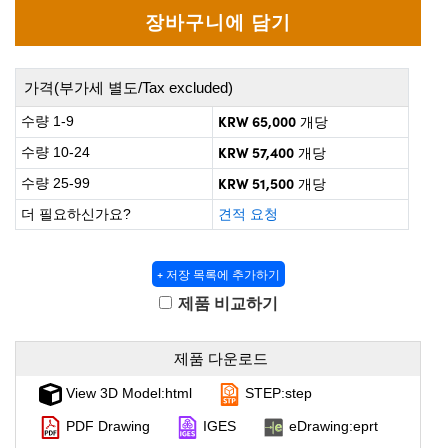
 Direct Microscopes
® Optical Components
s
ion Labs™
가격(부가세 별도/Tax excluded)
scopy
KRW 65,000
수량 1-9
개당
ics
KRW 57,400
수량 10-24
개당
KRW 51,500
수량 25-99
개당
더 필요하신가요?
견적 요청
n Gratings™
AX
+ 저장 목록에 추가하기
제품 비교하기
tical Components
제품 다운로드
View 3D Model:html
STEP:step
Innovations (UFI)
PDF Drawing
IGES
eDrawing:eprt