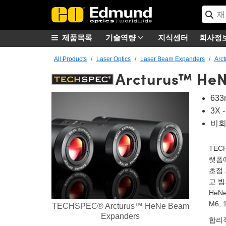
제품목록
기술역량
지식센터
회사정
All Products
Laser Optics
Laser Beam Expanders
Arc
Arcturus™ He
63
3X
비회
TEC
랫폼에
초점
고 빔
HeNe
M6,
TECHSPEC® Arcturus™ HeNe Beam
Expanders
합리