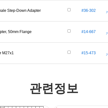
male Step-Down Adapter
#36-302
가
apter, 50mm Flange
#14-667
가
or M27x1
#15-473
가
관련정보