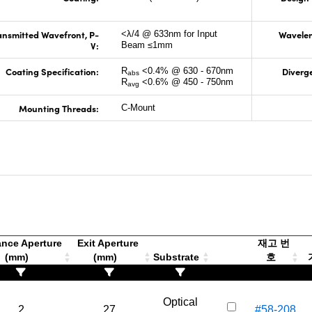
ansmitted Wavefront, P-
Wavelen
<λ/4 @ 633nm for Input
V:
Beam ≤1mm
Coating Specification:
Diverg
R
<0.4% @ 630 - 670nm
abs
R
<0.6% @ 450 - 750nm
avg
Mounting Threads:
C-Mount
nce Aperture
Exit Aperture
재고 번
(mm)
(mm)
Substrate
호
가
Optical
2
27
#58-208