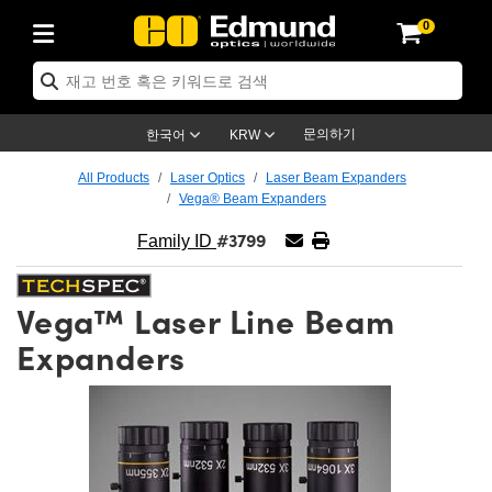
0
ptics
ser Optics
ptomechanics
icroscopy
asers
aging Lenses
ameras
라이트 & 조명
st Targets
ting & Detection
b & Production
op By Application
op By Brand
ew Products
earance Products
ertified Products
nses
ors
em
tics® Objectives
rces
l Length Lenses
ras
sion Lighting
 Test Targets
etrology
eaning
ng
C®
s
Laser Optics
d Optics
문의하기
한국어
KRW
rrors
es
age System
bjectives
surement and Electronics
c Lenses
hernet Cameras
명
Test Targets
sion Solutions
 Handling Tools
ing
on
학 신제품
 Optics
ed Optomechanics
All Products
Laser Optics
Laser Beam Expanders
Vega® Beam Expanders
nd Diffusers
dows
Optical Mounts
bjectives
cs
s (S-Mount Lenses)
FLIR Cameras
py Lighting
lysis & Stage Micrometers
surement and Electronics
ols
ameras
®
mechanics
 Optomechanics
 Lasers
#3799
Family ID
ters
rs
System
ctives
plifiers
iable Magnification Lenses
ion Cameras
rces
ay Level Test Targets
hesives
opy
scopy
Lasers
d Microscopy
Vega™ Laser Line Beam
on Optics
Optics
ables and Breadboards
ctives
ty
e Objectives
meras
on Accessories
ets
ckened Products
onal Imaging
ng Lenses
 Microscopy
d Imaging Lenses
Expanders
ers
m Expanders
 Stages
orrected Objectives
hanics
ses
ng Cameras
nation
ings
rs
 재질
 Imaging
ras
 Imaging Lenses
d Cameras
cal Assemblies
ages and Slides
jugate Objectives
ssories
d Lenses
ion Labs Cameras™
opy
and Accessories
cal Imaging
nation
 Cameras
 Illumination
n Gratings
m Shaping
 Apertures
 Objectives
duction
oduction and Advanced
as
ig and Roughness Standards
on Microscopy
g and Detection
Illumination
 Test Targets
hy