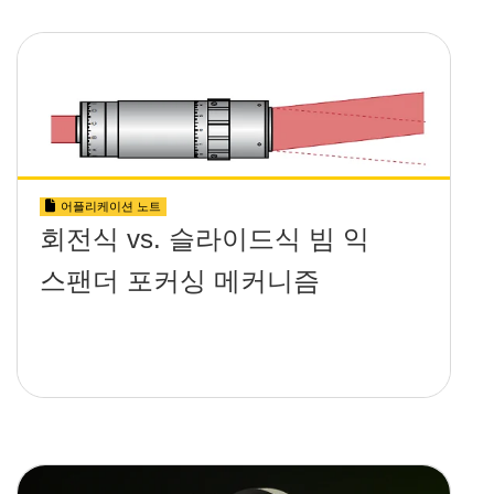
어플리케이션 노트
회전식 vs. 슬라이드식 빔 익
스팬더 포커싱 메커니즘