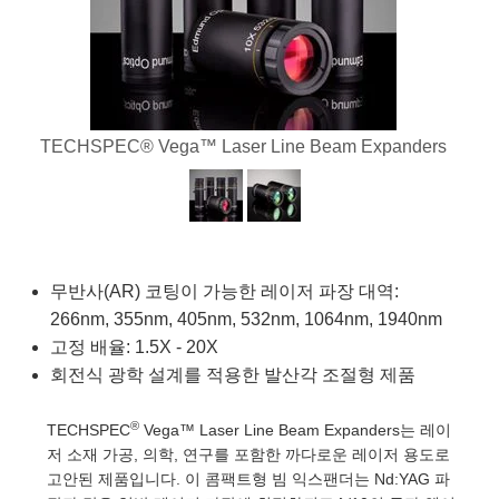
semblies
splitters
s
 Objectives
as
nt Tools
echnologies
llumination
실 또는 제품생산
Test Targets
d Testing and Detection
ns Accessories
tical Components
roscopy
mechanics
명
ameras
tical Components
ty
MR
Testing and Detection
d Lab and Production
ptics
nd Isolators
e Systems
 Cameras
g and Detection
rial Processing
 Lab and Production
TECHSPEC® Vega™ Laser Line Beam Expanders
cs
rization
 Filters
cessories and Optomechanics
실 또는 제품생산
oherence Tomography
ner
cs
ms
oom Lenses
d Interface Cameras
Optics
학 신제품
y Targets
ystems
무반사(AR) 코팅이 가능한 레이저 파장 대역:
eam Sputtering) Coated Optics
nd Stage Micrometers
ras
ng Development Systems
266nm, 355nm, 405nm, 532nm, 1064nm, 1940nm
고정 배율: 1.5X - 20X
e Optical Elements (DOE)
y Mechanics
hoto-Optical Company
회전식 광학 설계를 적용한 발산각 조절형 제품
s
®
TECHSPEC
Vega™ Laser Line Beam Expanders는 레이
저 소재 가공, 의학, 연구를 포함한 까다로운 레이저 용도로
es and Couplers
고안된 제품입니다. 이 콤팩트형 빔 익스팬더는 Nd:YAG 파