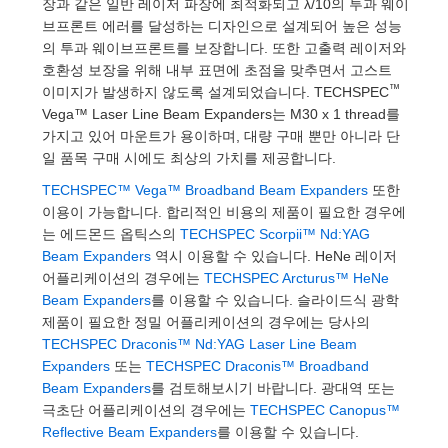
장과 같은 일반 레이저 파장에 최적화되고 λ/10의 투과 웨이
 Direct Microscopes
® Optical Components
브프론트 에러를 달성하는 디자인으로 설계되어 높은 성능
의 투과 웨이브프론트를 보장합니다. 또한 고출력 레이저와
s
ion Labs™
호환성 보장을 위해 내부 표면에 초점을 맞추면서 고스트
™
이미지가 발생하지 않도록 설계되었습니다. TECHSPEC
scopy
Vega™ Laser Line Beam Expanders는 M30 x 1 thread를
가지고 있어 마운트가 용이하며, 대량 구매 뿐만 아니라 단
ics
일 품목 구매 시에도 최상의 가치를 제공합니다.
TECHSPEC™ Vega™ Broadband Beam Expanders
또한
이용이 가능합니다. 합리적인 비용의 제품이 필요한 경우에
n Gratings™
는 에드몬드 옵틱스의
TECHSPEC Scorpii™ Nd:YAG
Beam Expanders
역시 이용할 수 있습니다. HeNe 레이저
AX
어플리케이션의 경우에는
TECHSPEC Arcturus™ HeNe
Beam Expanders
를 이용할 수 있습니다. 슬라이드식 광학
tical Components
제품이 필요한 정밀 어플리케이션의 경우에는 당사의
TECHSPEC Draconis™ Nd:YAG Laser Line Beam
Expanders
또는
TECHSPEC Draconis™ Broadband
Beam Expanders
를 검토해보시기 바랍니다. 광대역 또는
Innovations (UFI)
극초단 어플리케이션의 경우에는
TECHSPEC Canopus™
Reflective Beam Expanders
를 이용할 수 있습니다.