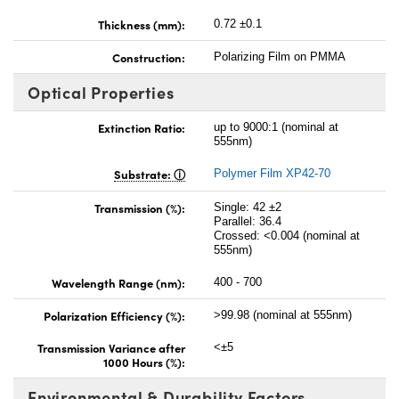
Thickness (mm):
0.72 ±0.1
Construction:
Polarizing Film on PMMA
Optical Properties
Extinction Ratio:
up to 9000:1 (nominal at
555nm)
Substrate:
Polymer Film XP42-70
Transmission (%):
Single: 42 ±2
Parallel: 36.4
Crossed: <0.004 (nominal at
555nm)
Wavelength Range (nm):
400 - 700
Polarization Efficiency (%):
>99.98 (nominal at 555nm)
Transmission Variance after
<±5
1000 Hours (%):
Environmental & Durability Factors