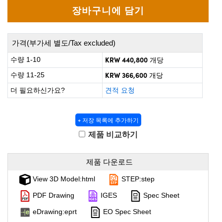
 Direct Microscopes
® Optical Components
on Labs™
가격(부가세 별도/Tax excluded)
scopy
KRW 440,800
수량 1-10
개당
ics
KRW 366,600
수량 11-25
개당
더 필요하신가요?
견적 요청
n Gratings™
+ 저장 목록에 추가하기
AX
제품 비교하기
tical Components
제품 다운로드
View 3D Model:html
STEP:step
PDF Drawing
IGES
Spec Sheet
nnovations (UFI)
eDrawing:eprt
EO Spec Sheet