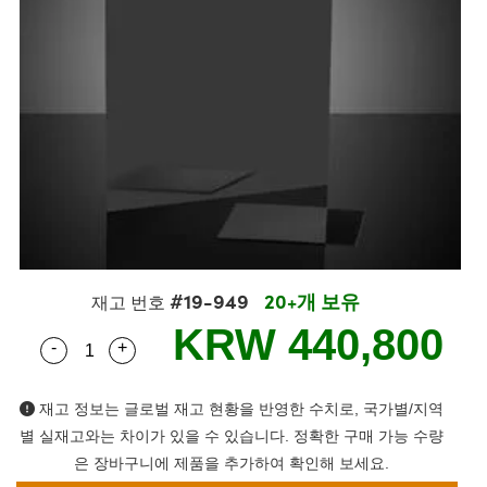
semblies
splitters
s
 Objectives
s
nt Tools
echnologies
llumination
실 또는 제품생산
Test Targets
 Testing and Detection
ns Accessories
tical Components
oscopy
echanics
명
ameras
ical Components
ty
R
Testing and Detection
d Lab and Production
tics
d Isolators
e Systems
 Cameras
g and Detection
rial Processing
Lab and Production
s
ization
 Filters
cessories and Optomechanics
실 또는 제품생산
oherence Tomography
ner
cs
ms
oom Lenses
 Interface Cameras
ptics
 신제품
 Targets
ystems
#19-949
20+개 보유
eam Sputtering) Coated Optics
nd Stage Micrometers
ras
ng Development Systems
재고 번호
KRW 440,800
-
+
Quantity Selector
Use the plus and minus buttons to adjust the qua
e Optical Elements (DOE)
y Mechanics
hoto-Optical Company
s
재고 정보는 글로벌 재고 현황을 반영한 수치로, 국가별/지역
별 실재고와는 차이가 있을 수 있습니다. 정확한 구매 가능 수량
es and Couplers
은 장바구니에 제품을 추가하여 확인해 보세요.