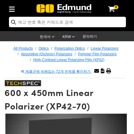
0
ptics
ser Optics
tomechanics
croscopy
asers
aging Lenses
ameras
라이트 & 조명
t Targets
ting & Detection
b & Production
p By Application
op By Brand
w Products
earance Products
ertified Products
nses
ors
em
tics® Objectives
ces
l Length Lenses
as
sion Lighting
Test Targets
trology
eaning
g
®
s
Laser Optics
 Optics
문의하기
한국어
KRW
rrors
es
ge System
bjectives
urement and Electronics
 Lenses
hernet Cameras
명
Test Targets
sion Solutions
 Handling Tools
ing
n
 신제품
Optics
d Optomechanics
All Products
Optics
Polarization Optics
Linear Polarizers
Absorptive (Dichroic) Polarizers
Polymer Film Polarizers
d Diffusers
dows
Optical Mounts
bjectives
cs
 (S-Mount Lenses)
LIR Cameras
py Lighting
ysis & Stage Micrometers
urement and Electronics
ols
ameras
echanics
 Optomechanics
 Lasers
High Contrast Linear Polarizing Film (XP42)
제품군에 속해있는 72개 전제품 확인하기
ters
s
System
ctives
lifiers
iable Magnification Lenses
ion Cameras
ces
y Level Test Targets
hesives
opy
scopy
Lasers
d Microscopy
n Optics
ptics
bles and Breadboards
ctives
ty
 Objectives
meras
n Accessories
ts
ckened Products
onal Imaging
ng Lenses
 Microscopy
d Imaging Lenses
600 x 450mm Linear
ers
m Expanders
Stages
rrected Objectives
hanics
ses
ng Cameras
nation
ings
rs
재질
Imaging
ras
Imaging Lenses
d Cameras
Polarizer (XP42-70)
cal Assemblies
ges and Slides
jugate Objectives
ssories
d Lenses
ion Labs Cameras™
opy
nd Accessories
al Imaging
nation
 Cameras
 Illumination
 Gratings
m Shaping
Apertures
Objectives
uction
oduction and Advanced
s
g and Roughness Standards
on Microscopy
g and Detection
Illumination
 Test Targets
hy