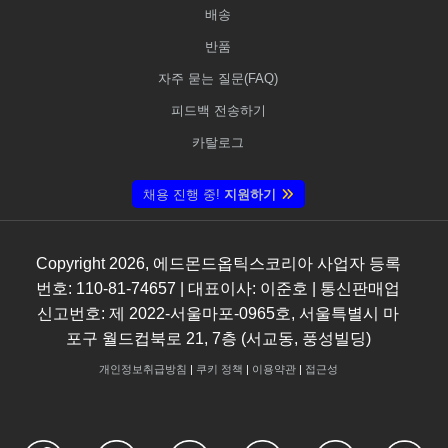
배송
반품
자주 묻는 질문(FAQ)
피드백 전송하기
카탈로그
채용 진행 중!
지원하기
Copyright
2026
, 에드몬드옵틱스코리아 사업자 등록
번호: 110-81-74657 | 대표이사: 이준호 | 통신판매업
신고번호: 제 2022-서울마포-0965호, 서울특별시 마
포구 월드컵북로 21, 7층 (서교동, 풍성빌딩)
개인정보취급방침
|
쿠키 정책
|
이용약관
|
접근성