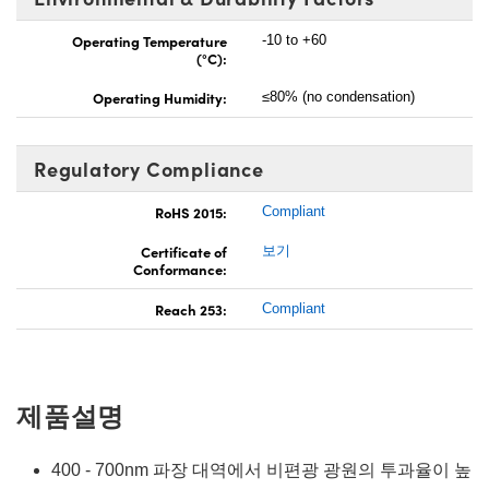
Operating Temperature
-10 to +60
(°C):
Operating Humidity:
≤80% (no condensation)
Regulatory Compliance
RoHS 2015:
Compliant
Certificate of
보기
Conformance:
Reach 253:
Compliant
제품설명
400 - 700nm 파장 대역에서 비편광 광원의 투과율이 높