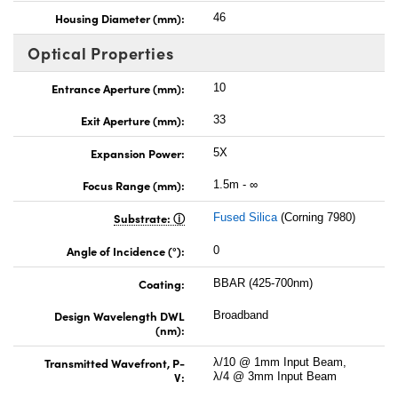
Housing Diameter (mm):
46
Optical Properties
Entrance Aperture (mm):
10
Exit Aperture (mm):
33
Expansion Power:
5X
Focus Range (mm):
1.5m - ∞
Substrate:
Fused Silica
(Corning 7980)
Angle of Incidence (°):
0
Coating:
BBAR (425-700nm)
Design Wavelength DWL
Broadband
(nm):
Transmitted Wavefront, P-
λ/10 @ 1mm Input Beam,
V:
λ/4 @ 3mm Input Beam