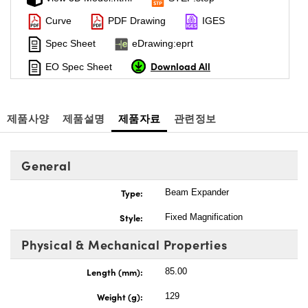
Curve
PDF Drawing
IGES
Spec Sheet
eDrawing:eprt
Download All
EO Spec Sheet
제품사양
제품설명
제품자료
관련정보
General
Type:
Beam Expander
Style:
Fixed Magnification
Physical & Mechanical Properties
Length (mm):
85.00
Weight (g):
129