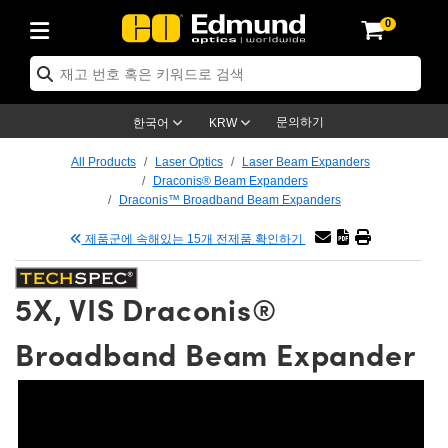
0
ptics
ser Optics
tomechanics
croscopy
asers
aging Lenses
ameras
라이트 & 조명
t Targets
ting & Detection
b & Production
p By Application
op By Brand
w Products
earance Products
ertified Products
nses
ors
em
tics® Objectives
ces
l Length Lenses
as
sion Lighting
Test Targets
trology
eaning
g
®
s
Laser Optics
 Optics
문의하기
한국어
KRW
rrors
es
ge System
bjectives
urement and Electronics
 Lenses
hernet Cameras
명
Test Targets
sion Solutions
 Handling Tools
ing
n
 신제품
Optics
d Optomechanics
All Products
Laser Optics
Laser Beam Expanders
Draconis® Beam Expanders
d Diffusers
dows
Optical Mounts
bjectives
cs
 (S-Mount Lenses)
LIR Cameras
py Lighting
ysis & Stage Micrometers
urement and Electronics
ols
ameras
echanics
 Optomechanics
 Lasers
Draconis™ Broadband Beam Expanders
제품군에 속해있는 15개 전제품 확인하기
ters
s
System
ctives
lifiers
iable Magnification Lenses
ion Cameras
ces
y Level Test Targets
hesives
opy
scopy
Lasers
d Microscopy
n Optics
ptics
bles and Breadboards
ctives
ty
 Objectives
meras
n Accessories
ts
ckened Products
onal Imaging
ng Lenses
 Microscopy
d Imaging Lenses
5X, VIS Draconis®
ers
m Expanders
Stages
rrected Objectives
hanics
ses
ng Cameras
nation
ings
rs
재질
Imaging
ras
Imaging Lenses
d Cameras
Broadband Beam Expander
cal Assemblies
ges and Slides
jugate Objectives
ssories
d Lenses
ion Labs Cameras™
opy
nd Accessories
al Imaging
nation
 Cameras
 Illumination
 Gratings
m Shaping
Apertures
Objectives
uction
oduction and Advanced
s
g and Roughness Standards
on Microscopy
g and Detection
Illumination
 Test Targets
hy