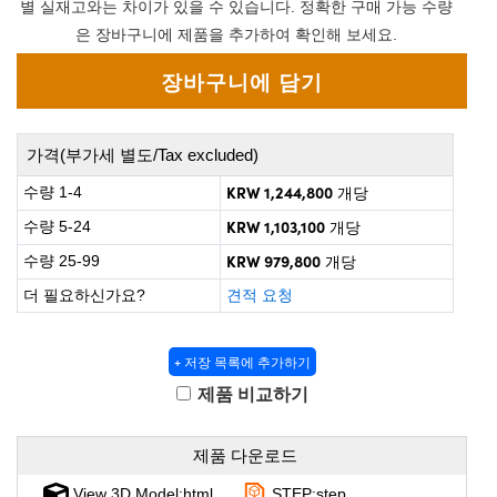
 Direct Microscopes
® Optical Components
별 실재고와는 차이가 있을 수 있습니다. 정확한 구매 가능 수량
은 장바구니에 제품을 추가하여 확인해 보세요.
on Labs™
scopy
ics
가격(부가세 별도/Tax excluded)
KRW 1,244,800
수량 1-4
개당
KRW 1,103,100
수량 5-24
개당
n Gratings™
KRW 979,800
수량 25-99
개당
더 필요하신가요?
견적 요청
AX
tical Components
+ 저장 목록에 추가하기
제품 비교하기
nnovations (UFI)
제품 다운로드
View 3D Model:html
STEP:step