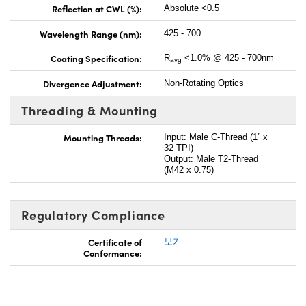
Reflection at CWL (%):
Absolute <0.5
Wavelength Range (nm):
425 - 700
Coating Specification:
R
<1.0% @ 425 - 700nm
avg
Divergence Adjustment:
Non-Rotating Optics
Threading & Mounting
Mounting Threads:
Input: Male C-Thread (1” x
32 TPI)
Output: Male T2-Thread
(M42 x 0.75)
Regulatory Compliance
Certificate of
보기
Conformance: