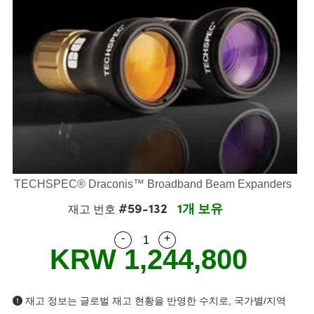
semblies
splitters
s
 Objectives
s
nt Tools
echnologies
llumination
실 또는 제품생산
Test Targets
 Testing and Detection
ns Accessories
tical Components
oscopy
echanics
명
ameras
ical Components
ty
R
Testing and Detection
d Lab and Production
tics
d Isolators
e Systems
 Cameras
g and Detection
rial Processing
Lab and Production
s
ization
 Filters
cessories and Optomechanics
실 또는 제품생산
oherence Tomography
ner
cs
ms
oom Lenses
 Interface Cameras
ptics
 신제품
 Targets
ystems
TECHSPEC® Draconis™ Broadband Beam Expanders
eam Sputtering) Coated Optics
nd Stage Micrometers
ras
ng Development Systems
#59-132
1개 보유
재고 번호
e Optical Elements (DOE)
y Mechanics
hoto-Optical Company
-
+
Quantity Selector
Use the plus and minus buttons
KRW 1,244,800
s
es and Couplers
재고 정보는 글로벌 재고 현황을 반영한 수치로, 국가별/지역