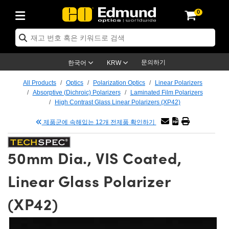
0
ptics
ser Optics
tomechanics
croscopy
asers
aging Lenses
ameras
라이트 & 조명
t Targets
ting & Detection
b & Production
p By Application
op By Brand
w Products
earance Products
ertified Products
nses
ors
em
tics® Objectives
ces
l Length Lenses
as
sion Lighting
Test Targets
trology
eaning
g
®
s
Laser Optics
 Optics
문의하기
한국어
KRW
rrors
es
ge System
bjectives
urement and Electronics
 Lenses
hernet Cameras
명
Test Targets
sion Solutions
 Handling Tools
ing
n
 신제품
Optics
d Optomechanics
All Products
Optics
Polarization Optics
Linear Polarizers
Absorptive (Dichroic) Polarizers
Laminated Film Polarizers
d Diffusers
dows
Optical Mounts
bjectives
cs
 (S-Mount Lenses)
LIR Cameras
py Lighting
ysis & Stage Micrometers
urement and Electronics
ols
ameras
echanics
 Optomechanics
 Lasers
High Contrast Glass Linear Polarizers (XP42)
제품군에 속해있는 12개 전제품 확인하기
ters
s
System
ctives
lifiers
iable Magnification Lenses
ion Cameras
ces
y Level Test Targets
hesives
opy
scopy
Lasers
d Microscopy
n Optics
ptics
bles and Breadboards
ctives
ty
 Objectives
meras
n Accessories
ts
ckened Products
onal Imaging
ng Lenses
 Microscopy
d Imaging Lenses
50mm Dia., VIS Coated,
ers
m Expanders
Stages
rrected Objectives
hanics
ses
ng Cameras
nation
ings
rs
재질
Imaging
ras
Imaging Lenses
d Cameras
Linear Glass Polarizer
cal Assemblies
ges and Slides
jugate Objectives
ssories
d Lenses
ion Labs Cameras™
opy
nd Accessories
al Imaging
nation
 Cameras
 Illumination
(XP42)
 Gratings
m Shaping
Apertures
Objectives
uction
oduction and Advanced
s
g and Roughness Standards
on Microscopy
g and Detection
Illumination
 Test Targets
hy