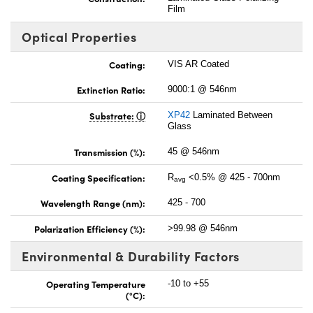
Film
Optical Properties
Coating:
VIS AR Coated
Extinction Ratio:
9000:1 @ 546nm
Substrate:
XP42
Laminated Between
Glass
Transmission (%):
45 @ 546nm
Coating Specification:
R
<0.5% @ 425 - 700nm
avg
Wavelength Range (nm):
425 - 700
Polarization Efficiency (%):
>99.98 @ 546nm
Environmental & Durability Factors
Operating Temperature
-10 to +55
(°C):