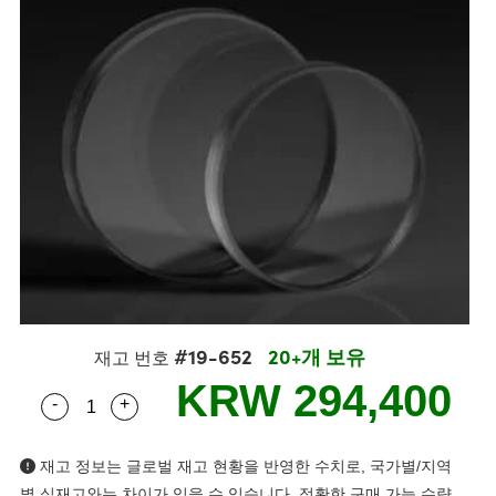
semblies
splitters
s
 Objectives
s
nt Tools
echnologies
llumination
실 또는 제품생산
Test Targets
 Testing and Detection
ns Accessories
tical Components
oscopy
echanics
명
ameras
ical Components
ty
R
Testing and Detection
d Lab and Production
tics
d Isolators
e Systems
 Cameras
g and Detection
rial Processing
Lab and Production
s
ization
 Filters
cessories and Optomechanics
실 또는 제품생산
oherence Tomography
ner
cs
ms
oom Lenses
 Interface Cameras
ptics
 신제품
 Targets
ystems
eam Sputtering) Coated Optics
nd Stage Micrometers
ras
ng Development Systems
#19-652
20+개 보유
e Optical Elements (DOE)
y Mechanics
hoto-Optical Company
재고 번호
KRW 294,400
-
+
s
Quantity Selector
Use the plus and minus buttons to adjust the qua
es and Couplers
재고 정보는 글로벌 재고 현황을 반영한 수치로, 국가별/지역
별 실재고와는 차이가 있을 수 있습니다. 정확한 구매 가능 수량