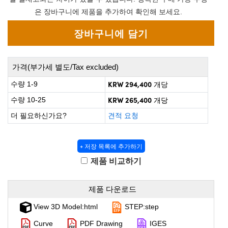
 Direct Microscopes
® Optical Components
은 장바구니에 제품을 추가하여 확인해 보세요.
on Labs™
scopy
가격(부가세 별도/Tax excluded)
ics
KRW 294,400
수량 1-9
개당
KRW 265,400
수량 10-25
개당
n Gratings™
더 필요하신가요?
견적 요청
AX
+ 저장 목록에 추가하기
tical Components
제품 비교하기
제품 다운로드
nnovations (UFI)
View 3D Model:html
STEP:step
Curve
PDF Drawing
IGES