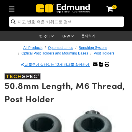
0
ptics
ser Optics
tomechanics
croscopy
asers
aging Lenses
ameras
라이트 & 조명
t Targets
ting & Detection
b & Production
p By Application
op By Brand
w Products
earance Products
ertified Products
nses
ors
em
tics® Objectives
ces
l Length Lenses
as
sion Lighting
Test Targets
trology
eaning
g
®
s
Laser Optics
 Optics
문의하기
한국어
KRW
rrors
es
ge System
bjectives
urement and Electronics
 Lenses
hernet Cameras
명
Test Targets
sion Solutions
 Handling Tools
ing
n
 신제품
Optics
d Optomechanics
All Products
Optomechanics
Benchtop System
Optical Post Holders and Mounting Bases
Post Holders
d Diffusers
dows
Optical Mounts
bjectives
cs
 (S-Mount Lenses)
LIR Cameras
py Lighting
ysis & Stage Micrometers
urement and Electronics
ols
ameras
echanics
 Optomechanics
 Lasers
제품군에 속해있는 13개 전제품 확인하기
ters
s
System
ctives
lifiers
iable Magnification Lenses
ion Cameras
ces
y Level Test Targets
hesives
opy
scopy
Lasers
d Microscopy
50.8mm Length, M6 Thread,
n Optics
ptics
bles and Breadboards
ctives
ty
 Objectives
meras
n Accessories
ts
ckened Products
onal Imaging
ng Lenses
 Microscopy
d Imaging Lenses
Post Holder
ers
m Expanders
Stages
rrected Objectives
hanics
ses
ng Cameras
nation
ings
rs
재질
Imaging
ras
Imaging Lenses
d Cameras
cal Assemblies
ges and Slides
jugate Objectives
ssories
d Lenses
ion Labs Cameras™
opy
nd Accessories
al Imaging
nation
 Cameras
 Illumination
 Gratings
m Shaping
Apertures
Objectives
uction
oduction and Advanced
s
g and Roughness Standards
on Microscopy
g and Detection
Illumination
 Test Targets
hy