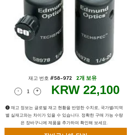
semblies
splitters
s
 Objectives
s
nt Tools
echnologies
llumination
실 또는 제품생산
Test Targets
 Testing and Detection
ns Accessories
tical Components
oscopy
echanics
명
ameras
ical Components
ty
R
Testing and Detection
d Lab and Production
tics
d Isolators
e Systems
 Cameras
g and Detection
rial Processing
Lab and Production
s
ization
 Filters
cessories and Optomechanics
실 또는 제품생산
oherence Tomography
ner
cs
ms
oom Lenses
 Interface Cameras
ptics
 신제품
 Targets
ystems
#58-972
2개 보유
재고 번호
eam Sputtering) Coated Optics
nd Stage Micrometers
ras
ng Development Systems
KRW 22,100
-
+
Quantity Selector
Use the plus and minus buttons to adjust the q
e Optical Elements (DOE)
y Mechanics
hoto-Optical Company
재고 정보는 글로벌 재고 현황을 반영한 수치로, 국가별/지역
s
별 실재고와는 차이가 있을 수 있습니다. 정확한 구매 가능 수량
은 장바구니에 제품을 추가하여 확인해 보세요.
es and Couplers