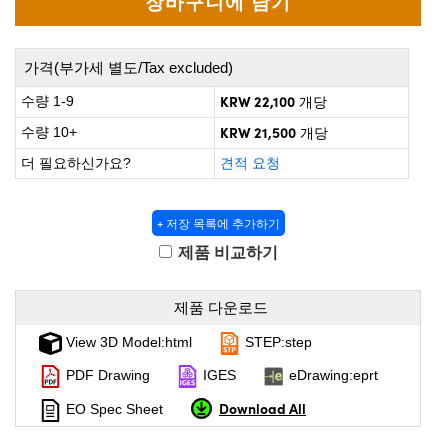
 Direct Microscopes
® Optical Components
on Labs™
가격(부가세 별도/Tax excluded)
scopy
KRW 22,100
수량 1-9
개당
KRW 21,500
수량 10+
개당
ics
더 필요하신가요?
견적 요청
+ 저장 목록에 추가하기
n Gratings™
제품 비교하기
AX
제품 다운로드
tical Components
View 3D Model:html
STEP:step
PDF Drawing
IGES
eDrawing:eprt
nnovations (UFI)
Download All
EO Spec Sheet