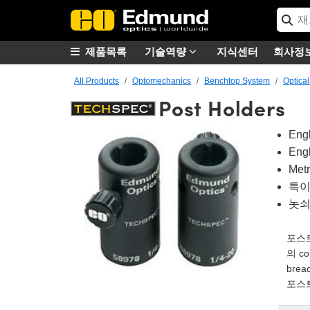
제품목록
기술역량
지식센터
회사정
All Products
Optomechanics
Benchtop System
Optica
Post Holders
Eng
Eng
Met
특이한
놋쇠
포스트
의 c
bre
포스트