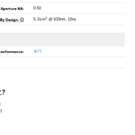
 Aperture NA:
0.50
2
 By Design:
5 J/cm
@ 633nm, 10ns
 Conformance:
보기
?
스
하