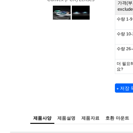
가격(부
exclude
수량 1-9
수량 10-
수량 26-
더 필요
요?
+ 저장
제품사양
제품설명
제품자료
호환 마운트