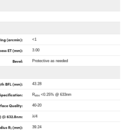
ing (arcmin):
<1
ness ET (mm):
3.00
Bevel:
Protective as needed
gth BFL (mm):
43.28
pecification:
R
<0.25% @ 633nm
abs
face Quality:
40-20
V) @ 632.8nm:
λ/4
dius R
(mm):
39.24
1