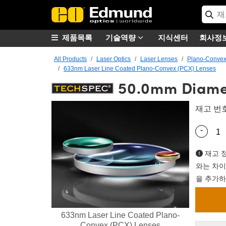
제품목록
기술역량
지식센터
회사정
All Products
Laser Optics
Laser Lenses
Plano-Convex
633nm Laser Line Coated Plano-Convex (PCX) Lenses
50.0mm Diamet
재고 번
-
Quantity
재고 정
와는 차이
을 추가하
633nm Laser Line Coated Plano-
Convex (PCX) Lenses