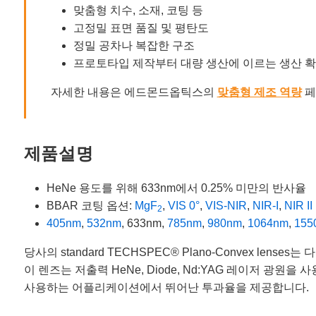
맞춤형 치수, 소재, 코팅 등
고정밀 표면 품질 및 평탄도
정밀 공차나 복잡한 구조
프로토타입 제작부터 대량 생산에 이르는 생산 
자세한 내용은 에드몬드옵틱스의
맞춤형 제조 역량
페
제품설명
HeNe 용도를 위해 633nm에서 0.25% 미만의 반사율
BBAR 코팅 옵션:
MgF
,
VIS 0°
,
VIS-NIR
,
NIR-I
,
NIR II
2
405nm
,
532nm
, 633nm,
785nm
,
980nm
,
1064nm
,
155
당사의 standard TECHSPEC® Plano-Convex l
이 렌즈는 저출력 HeNe, Diode, Nd:YAG 레이저 
사용하는 어플리케이션에서 뛰어난 투과율을 제공합니다.