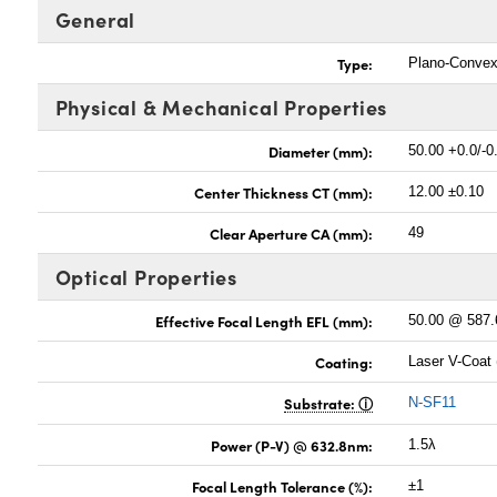
General
Type:
Plano-Conve
Physical & Mechanical Properties
Diameter (mm):
50.00 +0.0/-0
Center Thickness CT (mm):
12.00 ±0.10
Clear Aperture CA (mm):
49
Optical Properties
Effective Focal Length EFL (mm):
50.00 @ 587
Coating:
Laser V-Coat
Substrate:
N-SF11
Power (P-V) @ 632.8nm:
1.5λ
Focal Length Tolerance (%):
±1