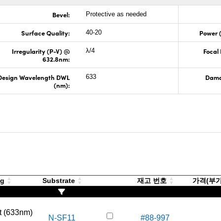
Bevel:
Protective as needed
Surface Quality:
Power 
40-20
Irregularity (P-V) @
Focal
λ/4
632.8nm:
Design Wavelength DWL
Dama
633
(nm):
ng
Substrate
재고 번호
가격(부가세
t (633nm)
N-SF11
#88-997