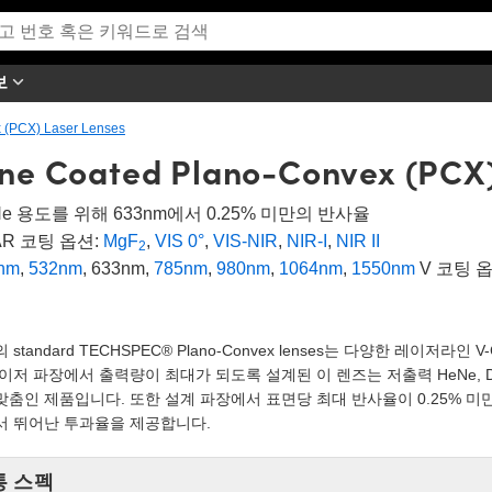
보
 (PCX) Laser Lenses
ine Coated Plano-Convex (PCX
Ne 용도를 위해 633nm에서 0.25% 미만의 반사율
AR 코팅 옵션:
MgF
,
VIS 0°
,
VIS-NIR
,
NIR-I
,
NIR II
2
nm
,
532nm
, 633nm,
785nm
,
980nm
,
1064nm
,
1550nm
V 코팅 
 standard TECHSPEC® Plano-Convex lenses는 다양한 레이저라인
이저 파장에서 출력량이 최대가 되도록 설계된 이 렌즈는 저출력 HeNe, Di
맞춤인 제품입니다. 또한 설계 파장에서 표면당 최대 반사율이 0.25% 
서 뛰어난 투과율을 제공합니다.
통 스펙