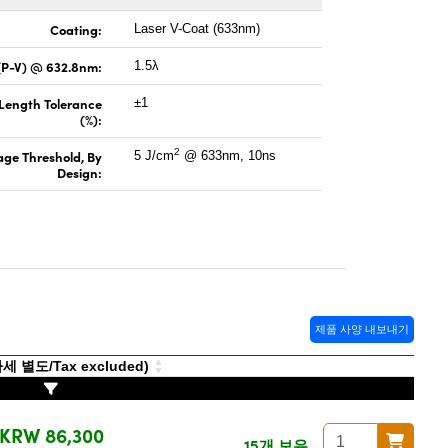
Coating:
Laser V-Coat (633nm)
(P-V) @ 632.8nm:
1.5λ
 Length Tolerance
±1
(%):
2
ge Threshold, By
5 J/cm
@ 633nm, 10ns
Design:
제품 사양 내보내기
 별도/Tax excluded)
KRW 86,300
15개 보유