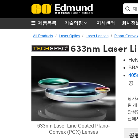
제품목록
기술역량
지식센터
회사정
All Products
Laser Optics
Laser Lenses
Plano-Convex
633nm Laser L
He
BB
405
공
당사의
된 레
안성
션에
633nm Laser Line Coated Plano-
Convex (PCX) Lenses
공