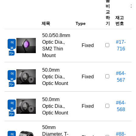
품
비
가
교
하
재고
e
제목
Type
기
번호
50.0/50.8mm
Optic Dia.,
#17-
더
Fixed
보
SM2 Thin
716
기
Mount
50.0mm
#64-
더
Optic Dia.,
Fixed
보
567
Optic Mount
기
50.0mm
#64-
더
Optic Dia.,
Fixed
보
568
Optic Mount
기
50mm
Diameter, T-
#88-
더