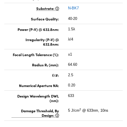
Substrate:
N-BK7
Surface Quality:
40-20
Power (P-V) @ 632.8nm:
1.5λ
Irregularity (P-V) @
λ/4
632.8nm:
Focal Length Tolerance (%):
±1
Radius R
(mm):
64.60
1
f/#:
2.5
Numerical Aperture NA:
0.20
Design Wavelength DWL
633
(nm):
2
Damage Threshold, By
5 J/cm
@ 633nm, 10ns
Design: