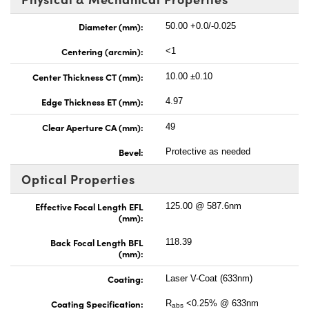
Diameter (mm):
50.00 +0.0/-0.025
Centering (arcmin):
<1
Center Thickness CT (mm):
10.00 ±0.10
Edge Thickness ET (mm):
4.97
Clear Aperture CA (mm):
49
Bevel:
Protective as needed
Optical Properties
Effective Focal Length EFL
125.00 @ 587.6nm
(mm):
Back Focal Length BFL
118.39
(mm):
Coating:
Laser V-Coat (633nm)
Coating Specification:
R
<0.25% @ 633nm
abs