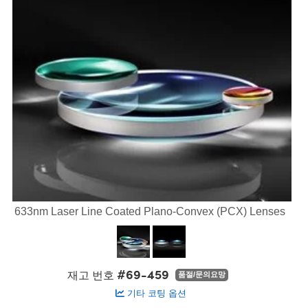
semblies
splitters
s
 Objectives
s
nt Tools
echnologies
llumination
실 또는 제품생산
Test Targets
 Testing and Detection
ns Accessories
tical Components
oscopy
echanics
명
ameras
ical Components
ty
R
Testing and Detection
d Lab and Production
tics
d Isolators
e Systems
 Cameras
g and Detection
rial Processing
Lab and Production
s
ization
 Filters
cessories and Optomechanics
실 또는 제품생산
oherence Tomography
ner
cs
ms
oom Lenses
 Interface Cameras
ptics
 신제품
 Targets
ystems
eam Sputtering) Coated Optics
nd Stage Micrometers
ras
ng Development Systems
633nm Laser Line Coated Plano-Convex (PCX) Lenses
e Optical Elements (DOE)
y Mechanics
hoto-Optical Company
s
#69-459
재고 번호
품절/문의요망
es and Couplers
기타 코팅 옵션