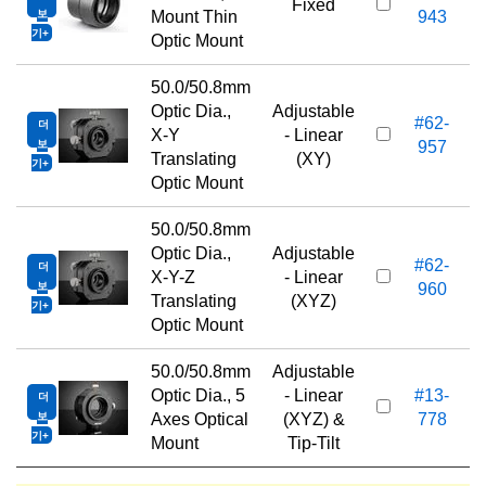
Fixed
보
Mount Thin
943
기
Optic Mount
50.0/50.8mm
Optic Dia.,
Adjustable
#62-
더
X-Y
- Linear
보
957
Translating
(XY)
기
Optic Mount
50.0/50.8mm
Optic Dia.,
Adjustable
#62-
더
X-Y-Z
- Linear
보
960
Translating
(XYZ)
기
Optic Mount
50.0/50.8mm
Adjustable
Optic Dia., 5
- Linear
#13-
더
1
보
Axes Optical
(XYZ) &
778
기
Mount
Tip-Tilt