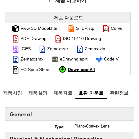
제품 비교하기
제품 다운로드
View 3D Model:html
STEP:stp
Curve
PDF Drawing
ISO 10110 Drawing
IGES
Zemax:zar
Zemax:zip
Zemax:zmx
eDrawing:eprt
Code V
Download All
EO Spec Sheet
제품사양
제품설명
제품자료
호환 마운트
관련정보
General
Type:
Plano-Convex Lens
Physical & Mechanical Properties