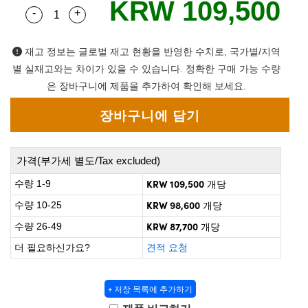
KRW 109,500
 Direct Microscopes
® Optical Components
-
+
Quantity Selector
Use the plus and minus buttons to adjust the qua
on Labs™
재고 정보는 글로벌 재고 현황을 반영한 수치로, 국가별/지역
scopy
별 실재고와는 차이가 있을 수 있습니다. 정확한 구매 가능 수량
은 장바구니에 제품을 추가하여 확인해 보세요.
ics
n Gratings™
가격(부가세 별도/Tax excluded)
KRW 109,500
수량 1-9
개당
AX
KRW 98,600
수량 10-25
개당
tical Components
KRW 87,700
수량 26-49
개당
더 필요하신가요?
견적 요청
nnovations (UFI)
+ 저장 목록에 추가하기