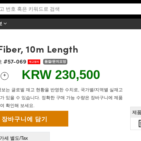
보
Fiber, 10m Length
#57-069
호
품절/문의요망
재고정리
KRW 230,500
+
 Selector
Use the plus and minus buttons to adjust the quantity.
보는 글로벌 재고 현황을 반영한 수치로, 국가별/지역별 실재고
가 있을 수 있습니다. 정확한 구매 가능 수량은 장바구니에 제품
여 확인해 보세요.
제품
가세 별도/Tax