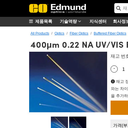
제품목록
기술역량
지식센터
회사정
All Products
Optics
Fiber Optics
Buffered Fiber Optics
400μm 0.22 NA UV/VIS 
재고 번
-
Quantity
재고 정
와는 차이
을 추가하
가격(부