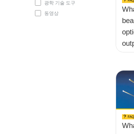
FA
광학 기술 도구
Wha
동영상
bea
opti
out
FA
Wha