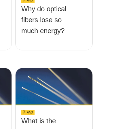
FAQ
Why do optical
fibers lose so
much energy?
FAQ
What is the