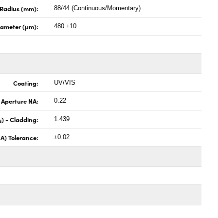
Radius (mm):
88/44 (Continuous/Momentary)
iameter (μm):
480 ±10
Coating:
UV/VIS
 Aperture NA:
0.22
) - Cladding:
1.439
d
A) Tolerance:
±0.02