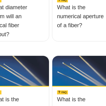
Q
FAQ
t diameter
What is the
m will an
numerical aperture
cal fiber
of a fiber?
put?
Q
FAQ
t is the
What is the