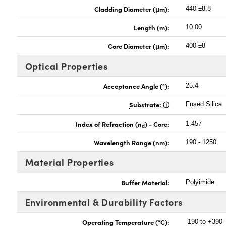
Cladding Diameter (μm):
440 ±8.8
Length (m):
10.00
Core Diameter (μm):
400 ±8
Optical Properties
Acceptance Angle (°):
25.4
Substrate:
Fused Silica
Index of Refraction (n
) - Core:
1.457
d
Wavelength Range (nm):
190 - 1250
Material Properties
Buffer Material:
Polyimide
Environmental & Durability Factors
Operating Temperature (°C):
-190 to +390