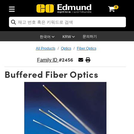
0
ptics
ser Optics
ptomechanics
icroscopy
asers
aging Lenses
ameras
라이트 & 조명
st Targets
ting & Detection
b & Production
op By Application
op By Brand
ew Products
earance Products
ertified Products
nses
ors
em
tics® Objectives
rces
l Length Lenses
ras
sion Lighting
 Test Targets
etrology
eaning
ng
C®
s
Laser Optics
d Optics
문의하기
한국어
KRW
rrors
es
age System
bjectives
surement and Electronics
c Lenses
hernet Cameras
명
Test Targets
sion Solutions
 Handling Tools
ing
on
학 신제품
 Optics
ed Optomechanics
All Products
Optics
Fiber Optics
#2456
nd Diffusers
dows
Optical Mounts
bjectives
cs
s (S-Mount Lenses)
FLIR Cameras
py Lighting
lysis & Stage Micrometers
surement and Electronics
ols
ameras
®
mechanics
 Optomechanics
 Lasers
Family ID
Buffered Fiber Optics
ters
rs
System
ctives
plifiers
iable Magnification Lenses
ion Cameras
rces
ay Level Test Targets
hesives
opy
scopy
Lasers
d Microscopy
on Optics
Optics
ables and Breadboards
ctives
ty
e Objectives
meras
on Accessories
ets
ckened Products
onal Imaging
ng Lenses
 Microscopy
d Imaging Lenses
ers
m Expanders
 Stages
orrected Objectives
hanics
ses
ng Cameras
nation
ings
rs
 재질
 Imaging
ras
 Imaging Lenses
d Cameras
cal Assemblies
ages and Slides
jugate Objectives
ssories
d Lenses
ion Labs Cameras™
opy
and Accessories
cal Imaging
nation
 Cameras
 Illumination
n Gratings
m Shaping
 Apertures
 Objectives
duction
oduction and Advanced
as
ig and Roughness Standards
on Microscopy
g and Detection
Illumination
 Test Targets
hy