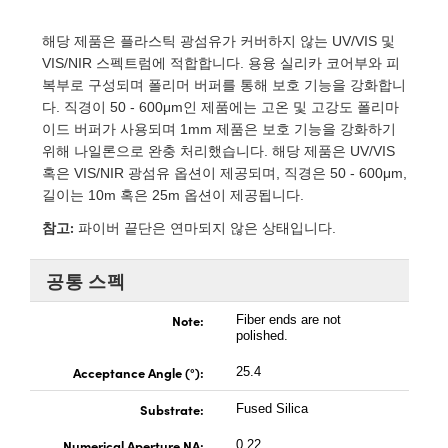
 Direct Microscopes
® Optical Components
해당 제품은 플라스틱 광섬유가 커버하지 않는 UV/VIS 및
s
ion Labs™
VIS/NIR 스펙트럼에 적합합니다. 용융 실리카 코어부와 피
복부로 구성되며 폴리머 버퍼를 통해 보호 기능을 강화합니
scopy
다. 직경이 50 - 600μm인 제품에는 고온 및 고강도 폴리마
이드 버퍼가 사용되며 1mm 제품은 보호 기능을 강화하기
ics
위해 나일론으로 완충 처리했습니다. 해당 제품은 UV/VIS
혹은 VIS/NIR 광섬유 옵션이 제공되며, 직경은 50 - 600μm,
길이는 10m 혹은 25m 옵션이 제공됩니다.
참고:
n Gratings™
파이버 끝단은 연마되지 않은 상태입니다.
AX
공통 스펙
tical Components
Note:
Fiber ends are not
polished.
Acceptance Angle (°):
25.4
Innovations (UFI)
Substrate:
Fused Silica
Numerical Aperture NA:
0.22