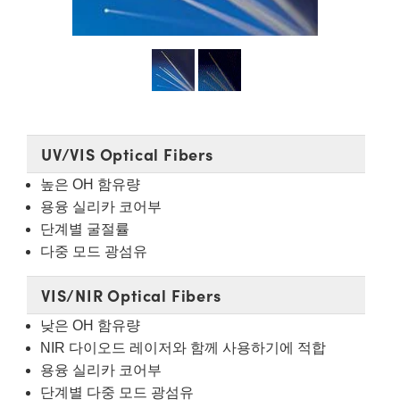
semblies
splitters
s
 Objectives
as
nt Tools
echnologies
llumination
실 또는 제품생산
Test Targets
d Testing and Detection
ns Accessories
tical Components
roscopy
mechanics
명
ameras
tical Components
ty
MR
Testing and Detection
d Lab and Production
ptics
nd Isolators
e Systems
 Cameras
g and Detection
rial Processing
 Lab and Production
cs
rization
 Filters
cessories and Optomechanics
실 또는 제품생산
oherence Tomography
ner
UV/VIS Optical Fibers
cs
ms
oom Lenses
d Interface Cameras
높은 OH 함유량
용융 실리카 코어부
Optics
학 신제품
y Targets
ystems
단계별 굴절률
eam Sputtering) Coated Optics
nd Stage Micrometers
ras
ng Development Systems
다중 모드 광섬유
e Optical Elements (DOE)
y Mechanics
hoto-Optical Company
VIS/NIR Optical Fibers
낮은 OH 함유량
s
NIR 다이오드 레이저와 함께 사용하기에 적합
es and Couplers
용융 실리카 코어부
단계별 다중 모드 광섬유