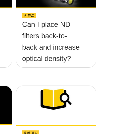
FAQ
Can I place ND
filters back-to-
back and increase
optical density?
용어 정리