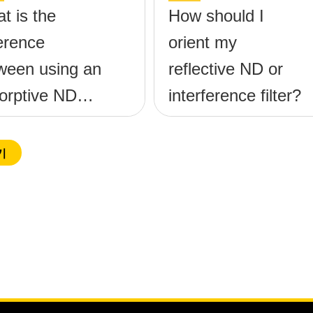
t is the
How should I
ference
orient my
ween using an
reflective ND or
orptive ND
interference filter?
er and a
lective ND
기
er?