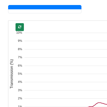
10%
9%
8%
7%
Transmission (%)
6%
5%
4%
3%
2%
1%