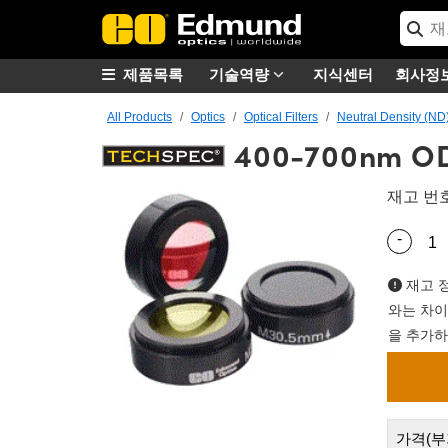
제품목록
기술역량
지식센터
회사정
All Products
Optics
Optical Filters
Neutral Density (ND)
400-700nm OD 2
재고 번
-
Quantity
재고 정
와는 차이
을 추가하
가격(부