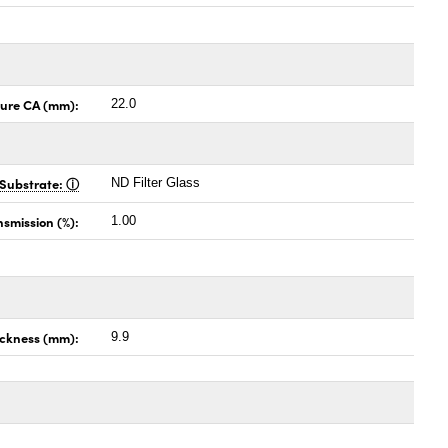
ture CA (mm):
22.0
Substrate:
ND Filter Glass
nsmission (%):
1.00
ckness (mm):
9.9