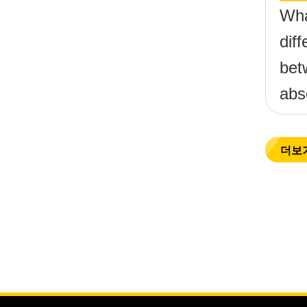
Wha
dif
bet
abs
filt
ref
더보
filt