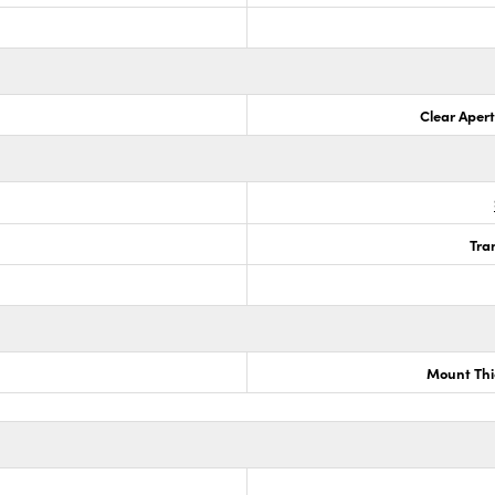
Clear Aper
Tra
Mount Thi