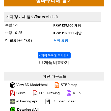
 Direct Microscopes
® Optical Components
on Labs™
가격(부가세 별도/Tax excluded)
scopy
KRW 129,100
수량 1-9
개당
KRW 116,000
수량 10-25
개당
ics
더 필요하신가요?
견적 요청
+ 저장 목록에 추가하기
n Gratings™
제품 비교하기
AX
제품 다운로드
tical Components
View 3D Model:html
STEP:step
Curve
PDF Drawing
IGES
nnovations (UFI)
eDrawing:eprt
EO Spec Sheet
Download All