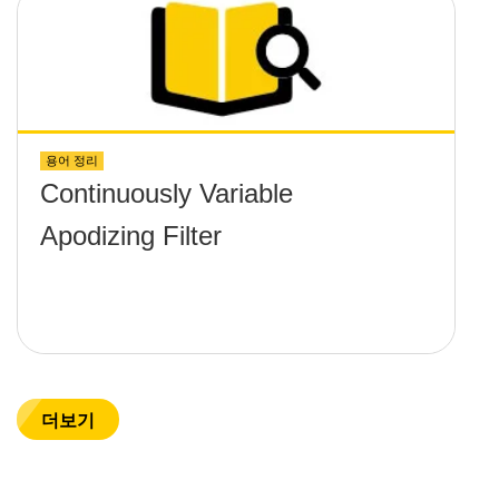
용어 정리
Continuously Variable
Apodizing Filter
더보기