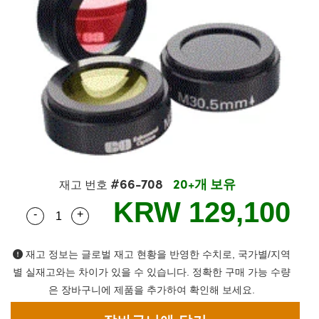
semblies
splitters
s
 Objectives
s
nt Tools
echnologies
llumination
실 또는 제품생산
Test Targets
 Testing and Detection
ns Accessories
tical Components
oscopy
echanics
명
ameras
ical Components
ty
R
Testing and Detection
d Lab and Production
tics
d Isolators
e Systems
 Cameras
g and Detection
rial Processing
Lab and Production
s
ization
 Filters
cessories and Optomechanics
실 또는 제품생산
oherence Tomography
ner
cs
ms
oom Lenses
 Interface Cameras
ptics
 신제품
 Targets
ystems
#66-708
20+개 보유
재고 번호
eam Sputtering) Coated Optics
nd Stage Micrometers
ras
ng Development Systems
KRW 129,100
-
+
Quantity Selector
Use the plus and minus buttons to adjust the qua
e Optical Elements (DOE)
y Mechanics
hoto-Optical Company
재고 정보는 글로벌 재고 현황을 반영한 수치로, 국가별/지역
s
별 실재고와는 차이가 있을 수 있습니다. 정확한 구매 가능 수량
은 장바구니에 제품을 추가하여 확인해 보세요.
es and Couplers