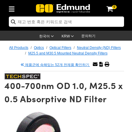
0
ptics
ser Optics
tomechanics
croscopy
asers
aging Lenses
ameras
라이트 & 조명
t Targets
ting & Detection
b & Production
p By Application
op By Brand
w Products
earance Products
ertified Products
nses
ors
em
tics® Objectives
ces
l Length Lenses
as
sion Lighting
Test Targets
trology
eaning
g
®
s
Laser Optics
 Optics
문의하기
한국어
KRW
rrors
es
ge System
bjectives
urement and Electronics
 Lenses
hernet Cameras
명
Test Targets
sion Solutions
 Handling Tools
ing
n
 신제품
Optics
d Optomechanics
All Products
Optics
Optical Filters
Neutral Density (ND) Filters
M25.5 and M30.5 Mounted Neutral Density Filters
d Diffusers
dows
Optical Mounts
bjectives
cs
 (S-Mount Lenses)
LIR Cameras
py Lighting
ysis & Stage Micrometers
urement and Electronics
ols
ameras
echanics
 Optomechanics
 Lasers
제품군에 속해있는 52개 전제품 확인하기
ters
s
System
ctives
lifiers
iable Magnification Lenses
ion Cameras
ces
y Level Test Targets
hesives
opy
scopy
Lasers
d Microscopy
400-700nm OD 1.0, M25.5 x
n Optics
ptics
bles and Breadboards
ctives
ty
 Objectives
meras
n Accessories
ts
ckened Products
onal Imaging
ng Lenses
 Microscopy
d Imaging Lenses
0.5 Absorptive ND Filter
ers
m Expanders
Stages
rrected Objectives
hanics
ses
ng Cameras
nation
ings
rs
재질
Imaging
ras
Imaging Lenses
d Cameras
cal Assemblies
ges and Slides
jugate Objectives
ssories
d Lenses
ion Labs Cameras™
opy
nd Accessories
al Imaging
nation
 Cameras
 Illumination
 Gratings
m Shaping
Apertures
Objectives
uction
oduction and Advanced
s
g and Roughness Standards
on Microscopy
g and Detection
Illumination
 Test Targets
hy