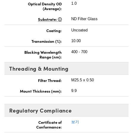
Optical Density OD
1.0
(Average):
Substrate:
ND Filter Glass
Coating:
Uncoated
Transmission (%):
10.00
Blocking Wavelength
400 - 700
Range (nm):
Threading & Mounting
Filter Thread:
M25.5 x 0.50
Mount Thickness (mm):
9.9
Regulatory Compliance
Certificate of
보기
Conformance: