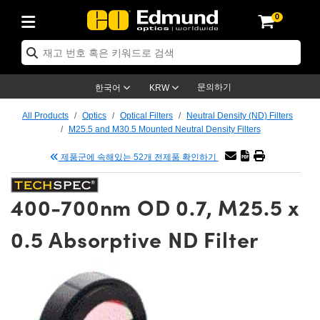
0
ptics
ser Optics
tomechanics
croscopy
asers
aging Lenses
ameras
라이트 & 조명
t Targets
ting & Detection
b & Production
p By Application
op By Brand
w Products
earance Products
ertified Products
nses
ors
em
tics® Objectives
ces
l Length Lenses
as
sion Lighting
Test Targets
trology
eaning
g
®
s
Laser Optics
 Optics
문의하기
한국어
KRW
rrors
es
ge System
bjectives
urement and Electronics
 Lenses
hernet Cameras
명
Test Targets
sion Solutions
 Handling Tools
ing
n
 신제품
Optics
d Optomechanics
All Products
Optics
Optical Filters
Neutral Density (ND) Filters
M25.5 and M30.5 Mounted Neutral Density Filters
d Diffusers
dows
Optical Mounts
bjectives
cs
 (S-Mount Lenses)
LIR Cameras
py Lighting
ysis & Stage Micrometers
urement and Electronics
ols
ameras
echanics
 Optomechanics
 Lasers
제품군에 속해있는 52개 전제품 확인하기
ters
s
System
ctives
lifiers
iable Magnification Lenses
ion Cameras
ces
y Level Test Targets
hesives
opy
scopy
Lasers
d Microscopy
400-700nm OD 0.7, M25.5 x
n Optics
ptics
bles and Breadboards
ctives
ty
 Objectives
meras
n Accessories
ts
ckened Products
onal Imaging
ng Lenses
 Microscopy
d Imaging Lenses
0.5 Absorptive ND Filter
ers
m Expanders
Stages
rrected Objectives
hanics
ses
ng Cameras
nation
ings
rs
재질
Imaging
ras
Imaging Lenses
d Cameras
cal Assemblies
ges and Slides
jugate Objectives
ssories
d Lenses
ion Labs Cameras™
opy
nd Accessories
al Imaging
nation
 Cameras
 Illumination
 Gratings
m Shaping
Apertures
Objectives
uction
oduction and Advanced
s
g and Roughness Standards
on Microscopy
g and Detection
Illumination
 Test Targets
hy