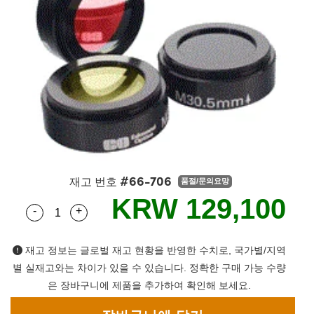
semblies
splitters
s
 Objectives
s
nt Tools
echnologies
llumination
실 또는 제품생산
Test Targets
 Testing and Detection
ns Accessories
tical Components
oscopy
echanics
명
ameras
ical Components
ty
R
Testing and Detection
d Lab and Production
tics
d Isolators
e Systems
 Cameras
g and Detection
rial Processing
Lab and Production
s
ization
 Filters
cessories and Optomechanics
실 또는 제품생산
oherence Tomography
ner
cs
ms
oom Lenses
 Interface Cameras
ptics
 신제품
 Targets
ystems
#66-706
재고 번호
품절/문의요망
eam Sputtering) Coated Optics
nd Stage Micrometers
ras
ng Development Systems
KRW 129,100
-
+
Quantity Selector
Use the plus and minus buttons to adjust the qua
e Optical Elements (DOE)
y Mechanics
hoto-Optical Company
재고 정보는 글로벌 재고 현황을 반영한 수치로, 국가별/지역
s
별 실재고와는 차이가 있을 수 있습니다. 정확한 구매 가능 수량
은 장바구니에 제품을 추가하여 확인해 보세요.
es and Couplers