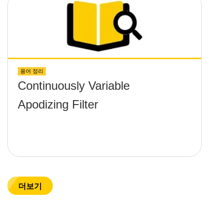
용어 정리
Continuously Variable
Apodizing Filter
더보기