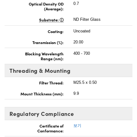
Optical Density OD
0.7
(Average):
Substrate:
ND Filter Glass
Coating:
Uncoated
Transmission (%):
20.00
Blocking Wavelength
400 - 700
Range (nm):
Threading & Mounting
Filter Thread:
M25.5 x 0.50
Mount Thickness (mm):
9.9
Regulatory Compliance
Certificate of
보기
Conformance: