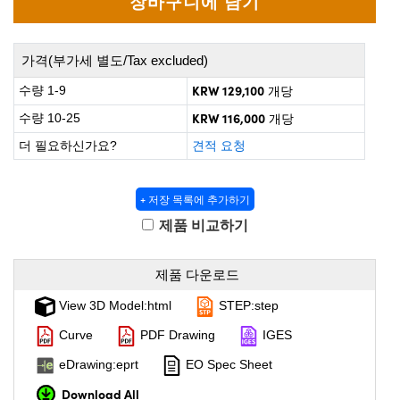
 Direct Microscopes
® Optical Components
on Labs™
가격(부가세 별도/Tax excluded)
scopy
KRW 129,100
수량 1-9
개당
KRW 116,000
수량 10-25
개당
ics
더 필요하신가요?
견적 요청
+ 저장 목록에 추가하기
n Gratings™
제품 비교하기
AX
제품 다운로드
tical Components
View 3D Model:html
STEP:step
Curve
PDF Drawing
IGES
nnovations (UFI)
eDrawing:eprt
EO Spec Sheet
Download All