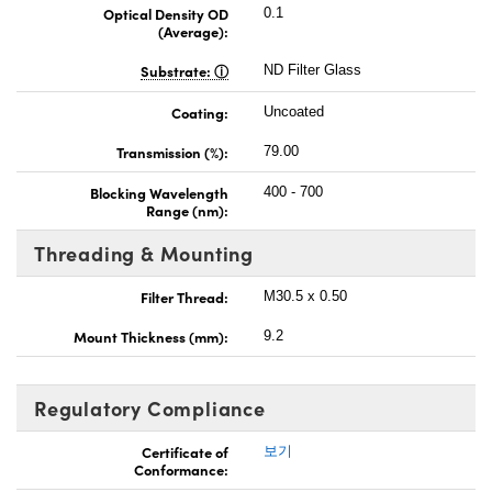
Optical Density OD
0.1
(Average):
Substrate:
ND Filter Glass
Coating:
Uncoated
Transmission (%):
79.00
Blocking Wavelength
400 - 700
Range (nm):
Threading & Mounting
Filter Thread:
M30.5 x 0.50
Mount Thickness (mm):
9.2
Regulatory Compliance
Certificate of
보기
Conformance: