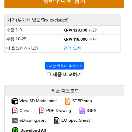
 Direct Microscopes
® Optical Components
on Labs™
가격(부가세 별도/Tax excluded)
scopy
KRW 129,100
수량 1-9
개당
KRW 116,000
수량 10-25
개당
ics
더 필요하신가요?
견적 요청
+ 저장 목록에 추가하기
n Gratings™
제품 비교하기
AX
제품 다운로드
tical Components
View 3D Model:html
STEP:step
Curve
PDF Drawing
IGES
nnovations (UFI)
eDrawing:eprt
EO Spec Sheet
Download All