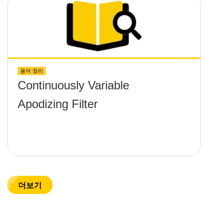
용어 정리
Continuously Variable
Apodizing Filter
더보기