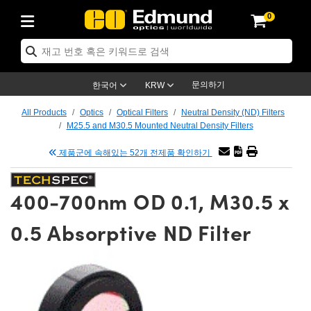
0
ptics
ser Optics
tomechanics
croscopy
asers
aging Lenses
ameras
라이트 & 조명
t Targets
ting & Detection
b & Production
p By Application
op By Brand
w Products
earance Products
ertified Products
nses
ors
em
tics® Objectives
ces
l Length Lenses
as
sion Lighting
Test Targets
trology
eaning
g
®
s
Laser Optics
 Optics
문의하기
한국어
KRW
rrors
es
ge System
bjectives
urement and Electronics
 Lenses
hernet Cameras
명
Test Targets
sion Solutions
 Handling Tools
ing
n
 신제품
Optics
d Optomechanics
All Products
Optics
Optical Filters
Neutral Density (ND) Filters
M25.5 and M30.5 Mounted Neutral Density Filters
d Diffusers
dows
Optical Mounts
bjectives
cs
 (S-Mount Lenses)
LIR Cameras
py Lighting
ysis & Stage Micrometers
urement and Electronics
ols
ameras
echanics
 Optomechanics
 Lasers
제품군에 속해있는 52개 전제품 확인하기
ters
s
System
ctives
lifiers
iable Magnification Lenses
ion Cameras
ces
y Level Test Targets
hesives
opy
scopy
Lasers
d Microscopy
400-700nm OD 0.1, M30.5 x
n Optics
ptics
bles and Breadboards
ctives
ty
 Objectives
meras
n Accessories
ts
ckened Products
onal Imaging
ng Lenses
 Microscopy
d Imaging Lenses
0.5 Absorptive ND Filter
ers
m Expanders
Stages
rrected Objectives
hanics
ses
ng Cameras
nation
ings
rs
재질
Imaging
ras
Imaging Lenses
d Cameras
cal Assemblies
ges and Slides
jugate Objectives
ssories
d Lenses
ion Labs Cameras™
opy
nd Accessories
al Imaging
nation
 Cameras
 Illumination
 Gratings
m Shaping
Apertures
Objectives
uction
oduction and Advanced
s
g and Roughness Standards
on Microscopy
g and Detection
Illumination
 Test Targets
hy