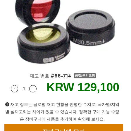
semblies
splitters
s
 Objectives
s
nt Tools
echnologies
llumination
실 또는 제품생산
Test Targets
 Testing and Detection
ns Accessories
tical Components
oscopy
echanics
명
ameras
ical Components
ty
R
Testing and Detection
d Lab and Production
tics
d Isolators
e Systems
 Cameras
g and Detection
rial Processing
Lab and Production
s
ization
 Filters
cessories and Optomechanics
실 또는 제품생산
oherence Tomography
ner
cs
ms
oom Lenses
 Interface Cameras
ptics
 신제품
 Targets
ystems
#66-714
재고 번호
품절/문의요망
eam Sputtering) Coated Optics
nd Stage Micrometers
ras
ng Development Systems
KRW 129,100
-
+
Quantity Selector
Use the plus and minus buttons to adjust the qua
e Optical Elements (DOE)
y Mechanics
hoto-Optical Company
재고 정보는 글로벌 재고 현황을 반영한 수치로, 국가별/지역
s
별 실재고와는 차이가 있을 수 있습니다. 정확한 구매 가능 수량
은 장바구니에 제품을 추가하여 확인해 보세요.
es and Couplers