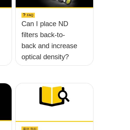
FAQ
Can I place ND
filters back-to-
back and increase
optical density?
용어 정리