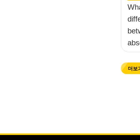
Wha
dif
bet
abs
filt
ref
더보
filt