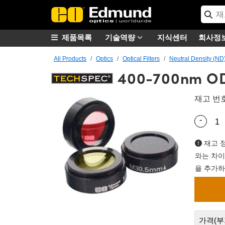
제품목록
기술역량
지식센터
회사정
All Products
Optics
Optical Filters
Neutral Density (ND)
400-700nm OD 0
재고 번
-
Quantity
재고 정
와는 차이
을 추가하
가격(부