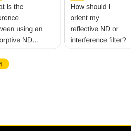
t is the
How should I
ference
orient my
ween using an
reflective ND or
orptive ND
interference filter?
er and a
lective ND
기
er?