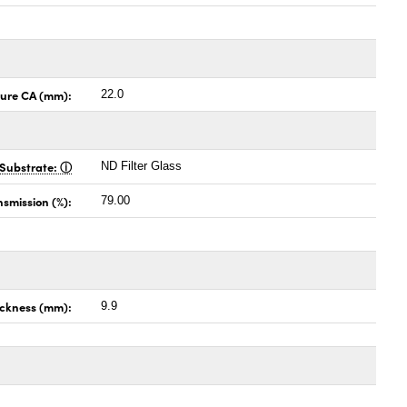
ture CA (mm):
22.0
Substrate:
ND Filter Glass
nsmission (%):
79.00
ckness (mm):
9.9