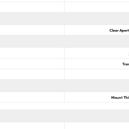
Clear Aper
Tra
Mount Thi