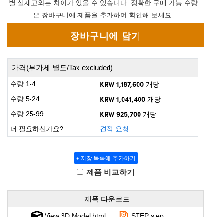
 Direct Microscopes
® Optical Components
별 실재고와는 차이가 있을 수 있습니다. 정확한 구매 가능 수량
은 장바구니에 제품을 추가하여 확인해 보세요.
on Labs™
scopy
ics
가격(부가세 별도/Tax excluded)
KRW 1,187,600
수량 1-4
개당
KRW 1,041,400
수량 5-24
개당
n Gratings™
KRW 925,700
수량 25-99
개당
더 필요하신가요?
견적 요청
AX
tical Components
+ 저장 목록에 추가하기
제품 비교하기
nnovations (UFI)
제품 다운로드
View 3D Model:html
STEP:step