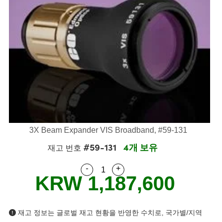
semblies
splitters
s
 Objectives
s
nt Tools
echnologies
llumination
실 또는 제품생산
Test Targets
 Testing and Detection
ns Accessories
tical Components
oscopy
echanics
명
ameras
ical Components
ty
R
Testing and Detection
d Lab and Production
tics
d Isolators
e Systems
 Cameras
g and Detection
rial Processing
Lab and Production
s
ization
 Filters
cessories and Optomechanics
실 또는 제품생산
oherence Tomography
ner
cs
ms
oom Lenses
 Interface Cameras
ptics
 신제품
 Targets
ystems
3X Beam Expander VIS Broadband, #59-131
eam Sputtering) Coated Optics
nd Stage Micrometers
ras
ng Development Systems
#59-131
4개 보유
재고 번호
e Optical Elements (DOE)
y Mechanics
hoto-Optical Company
-
+
Quantity Selector
Use the plus and minus buttons
KRW 1,187,600
s
es and Couplers
재고 정보는 글로벌 재고 현황을 반영한 수치로, 국가별/지역