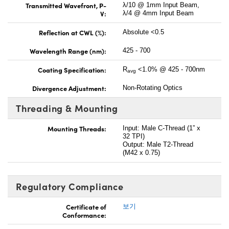
Transmitted Wavefront, P-
λ/10 @ 1mm Input Beam,
V:
λ/4 @ 4mm Input Beam
Reflection at CWL (%):
Absolute <0.5
Wavelength Range (nm):
425 - 700
Coating Specification:
R
<1.0% @ 425 - 700nm
avg
Divergence Adjustment:
Non-Rotating Optics
Threading & Mounting
Mounting Threads:
Input: Male C-Thread (1” x
32 TPI)
Output: Male T2-Thread
(M42 x 0.75)
Regulatory Compliance
Certificate of
보기
Conformance: