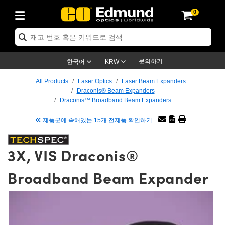
0
ptics
ser Optics
tomechanics
croscopy
asers
aging Lenses
ameras
라이트 & 조명
t Targets
ting & Detection
b & Production
p By Application
op By Brand
w Products
earance Products
ertified Products
nses
ors
em
tics® Objectives
ces
l Length Lenses
as
sion Lighting
Test Targets
trology
eaning
g
®
s
Laser Optics
 Optics
문의하기
한국어
KRW
rrors
es
ge System
bjectives
urement and Electronics
 Lenses
hernet Cameras
명
Test Targets
sion Solutions
 Handling Tools
ing
n
 신제품
Optics
d Optomechanics
All Products
Laser Optics
Laser Beam Expanders
Draconis® Beam Expanders
d Diffusers
dows
Optical Mounts
bjectives
cs
 (S-Mount Lenses)
LIR Cameras
py Lighting
ysis & Stage Micrometers
urement and Electronics
ols
ameras
echanics
 Optomechanics
 Lasers
Draconis™ Broadband Beam Expanders
제품군에 속해있는 15개 전제품 확인하기
ters
s
System
ctives
lifiers
iable Magnification Lenses
ion Cameras
ces
y Level Test Targets
hesives
opy
scopy
Lasers
d Microscopy
n Optics
ptics
bles and Breadboards
ctives
ty
 Objectives
meras
n Accessories
ts
ckened Products
onal Imaging
ng Lenses
 Microscopy
d Imaging Lenses
3X, VIS Draconis®
ers
m Expanders
Stages
rrected Objectives
hanics
ses
ng Cameras
nation
ings
rs
재질
Imaging
ras
Imaging Lenses
d Cameras
Broadband Beam Expander
cal Assemblies
ges and Slides
jugate Objectives
ssories
d Lenses
ion Labs Cameras™
opy
nd Accessories
al Imaging
nation
 Cameras
 Illumination
 Gratings
m Shaping
Apertures
Objectives
uction
oduction and Advanced
s
g and Roughness Standards
on Microscopy
g and Detection
Illumination
 Test Targets
hy