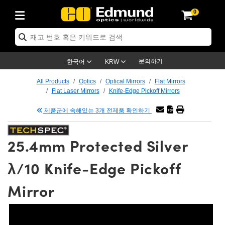
0
ptics
ser Optics
tomechanics
croscopy
asers
aging Lenses
ameras
라이트 & 조명
t Targets
ting & Detection
b & Production
p By Application
op By Brand
w Products
earance Products
ertified Products
nses
ors
em
tics® Objectives
ces
l Length Lenses
as
sion Lighting
Test Targets
trology
eaning
g
®
s
Laser Optics
 Optics
문의하기
한국어
KRW
rrors
es
ge System
bjectives
urement and Electronics
 Lenses
hernet Cameras
명
Test Targets
sion Solutions
 Handling Tools
ing
n
 신제품
Optics
d Optomechanics
All Products
Optics
Optical Mirrors
Flat Mirrors
Flat Laser Mirrors
Knife-Edge Pickoff Mirrors
d Diffusers
dows
Optical Mounts
bjectives
cs
 (S-Mount Lenses)
LIR Cameras
py Lighting
ysis & Stage Micrometers
urement and Electronics
ols
ameras
echanics
 Optomechanics
 Lasers
제품군에 속해있는 3개 전제품 확인하기
ters
s
System
ctives
lifiers
iable Magnification Lenses
ion Cameras
ces
y Level Test Targets
hesives
opy
scopy
Lasers
d Microscopy
25.4mm Protected Silver
n Optics
ptics
bles and Breadboards
ctives
ty
 Objectives
meras
n Accessories
ts
ckened Products
onal Imaging
ng Lenses
 Microscopy
d Imaging Lenses
λ/10 Knife-Edge Pickoff
ers
m Expanders
Stages
rrected Objectives
hanics
ses
ng Cameras
nation
ings
rs
재질
Imaging
ras
Imaging Lenses
d Cameras
Mirror
cal Assemblies
ges and Slides
jugate Objectives
ssories
 Lenses
ion Labs Cameras™
opy
nd Accessories
al Imaging
nation
 Cameras
 Illumination
 Gratings
m Shaping
Apertures
Objectives
uction
oduction and Advanced
s
g and Roughness Standards
on Microscopy
g and Detection
Illumination
 Test Targets
hy