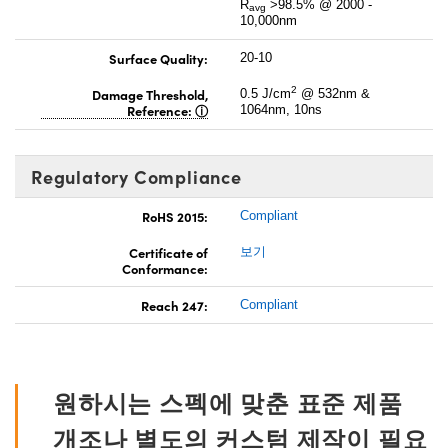
R
>98.5% @ 2000 -
avg
10,000nm
Surface Quality:
20-10
2
Damage Threshold,
0.5 J/cm
@ 532nm &
Reference:
1064nm, 10ns
Regulatory Compliance
RoHS 2015:
Compliant
Certificate of
보기
Conformance:
Reach 247:
Compliant
원하시는 스펙에 맞춘 표준 제품
개조나 별도의 커스텀 제작이 필요