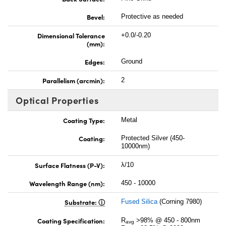
Bevel:
Protective as needed
Dimensional Tolerance
+0.0/-0.20
(mm):
Edges:
Ground
Parallelism (arcmin):
2
Optical Properties
Coating Type:
Metal
Coating:
Protected Silver (450-
10000nm)
Surface Flatness (P-V):
λ/10
Wavelength Range (nm):
450 - 10000
Substrate:
Fused Silica
(Corning 7980)
Coating Specification:
R
>98% @ 450 - 800nm
avg