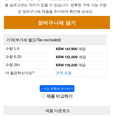
 Direct Microscopes
® Optical Components
별 실재고와는 차이가 있을 수 있습니다. 정확한 구매 가능 수량
은 장바구니에 제품을 추가하여 확인해 보세요.
on Labs™
scopy
ics
가격(부가세 별도/Tax excluded)
KRW 147,900
수량 1-5
개당
KRW 132,000
수량 6-25
개당
n Gratings™
KRW 118,200
수량 26+
개당
AX
더 필요하신가요?
견적 요청
tical Components
+ 저장 목록에 추가하기
제품 비교하기
nnovations (UFI)
제품 다운로드