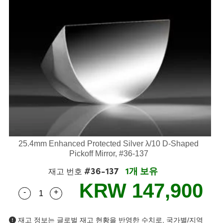
semblies
splitters
s
 Objectives
s
nt Tools
echnologies
llumination
실 또는 제품생산
Test Targets
 Testing and Detection
ns Accessories
tical Components
oscopy
echanics
명
ameras
ical Components
ty
R
Testing and Detection
d Lab and Production
tics
d Isolators
e Systems
 Cameras
g and Detection
rial Processing
Lab and Production
s
ization
 Filters
cessories and Optomechanics
실 또는 제품생산
oherence Tomography
ner
cs
ms
oom Lenses
 Interface Cameras
ptics
 신제품
 Targets
ystems
eam Sputtering) Coated Optics
nd Stage Micrometers
ras
ng Development Systems
25.4mm Enhanced Protected Silver λ/10 D-Shaped
Pickoff Mirror, #36-137
e Optical Elements (DOE)
y Mechanics
hoto-Optical Company
#36-137
1개 보유
재고 번호
s
KRW 147,900
-
+
Quantity Selector
Use the plus and minus buttons to adjust the qua
es and Couplers
재고 정보는 글로벌 재고 현황을 반영한 수치로, 국가별/지역