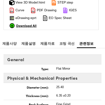
View 3D Model:html
STEP:step
Curve
PDF Drawing
IGES
eDrawing:eprt
EO Spec Sheet
Download All
제품사양
제품설명
제품자료
코팅 곡선
관련정보
General
Type:
Flat Mirror
Physical & Mechanical Properties
Diameter (mm):
25.40
Thickness (mm):
6.35 ±0.20
Back Surface:
Fine Grind