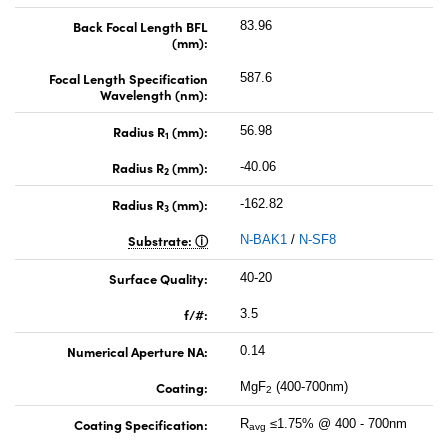
Back Focal Length BFL
83.96
(mm):
Focal Length Specification
587.6
Wavelength (nm):
Radius R
(mm):
56.98
1
Radius R
(mm):
-40.06
2
Radius R
(mm):
-162.82
3
Substrate:
N-BAK1
/
N-SF8
Surface Quality:
40-20
f/#:
3.5
Numerical Aperture NA:
0.14
Coating:
MgF
(400-700nm)
2
Coating Specification:
R
≤1.75% @ 400 - 700nm
avg