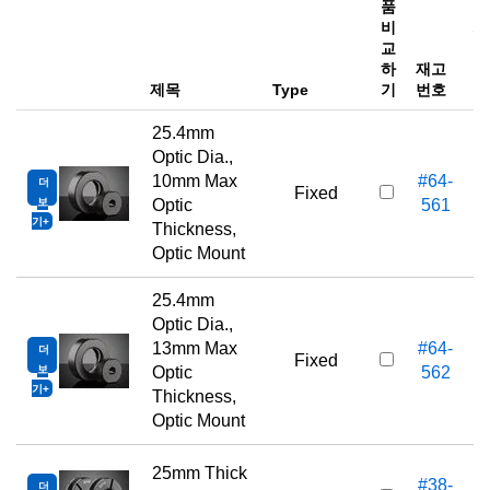
품
비
가
교
하
재고
e
제목
Type
기
번호
25.4mm
Optic Dia.,
10mm Max
#64-
더
Fixed
보
Optic
561
기
Thickness,
Optic Mount
25.4mm
Optic Dia.,
13mm Max
#64-
더
Fixed
보
Optic
562
기
Thickness,
Optic Mount
25mm Thick
#38-
더