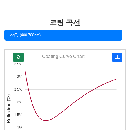
코팅 곡선
MgF
(400-700nm)
2
Coating Curve Chart
3.5%
3%
2.5%
Reflection (%)
2%
1.5%
1%