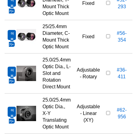
더
Fixed
보
Mount Thick
293
기
Optic Mount
25/25.4mm
Diameter, C-
#56-
더
Fixed
보
Mount Thick
354
기
Optic Mount
25.0/25.4mm
Optic Dia., L-
Adjustable
#36-
더
Slot and
보
- Rotary
411
Rotation
기
Direct Mount
25.0/25.4mm
Optic Dia.,
Adjustable
#62-
더
X-Y
- Linear
보
956
Translating
(XY)
기
Optic Mount