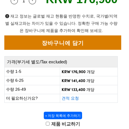
Quantity Selector
Use the plus and minus buttons to adjust the qua
 Direct Microscopes
® Optical Components
on Labs™
재고 정보는 글로벌 재고 현황을 반영한 수치로, 국가별/지역
별 실재고와는 차이가 있을 수 있습니다. 정확한 구매 가능 수량
scopy
은 장바구니에 제품을 추가하여 확인해 보세요.
ics
가격(부가세 별도/Tax excluded)
n Gratings™
KRW 176,900
수량 1-5
개당
AX
KRW 141,400
수량 6-25
개당
KRW 133,400
수량 26-49
개당
tical Components
더 필요하신가요?
견적 요청
+ 저장 목록에 추가하기
nnovations (UFI)
제품 비교하기