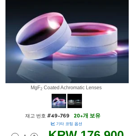
semblies
splitters
s
 Objectives
s
nt Tools
echnologies
llumination
실 또는 제품생산
Test Targets
 Testing and Detection
ns Accessories
tical Components
oscopy
echanics
명
ameras
ical Components
ty
R
Testing and Detection
d Lab and Production
tics
d Isolators
e Systems
 Cameras
g and Detection
rial Processing
Lab and Production
s
ization
 Filters
cessories and Optomechanics
실 또는 제품생산
oherence Tomography
ner
cs
ms
oom Lenses
 Interface Cameras
ptics
 신제품
 Targets
ystems
eam Sputtering) Coated Optics
nd Stage Micrometers
ras
ng Development Systems
MgF
Coated Achromatic Lenses
2
e Optical Elements (DOE)
y Mechanics
hoto-Optical Company
s
#49-769
20+개 보유
재고 번호
기타 코팅 옵션
es and Couplers
KRW 176,900
-
+