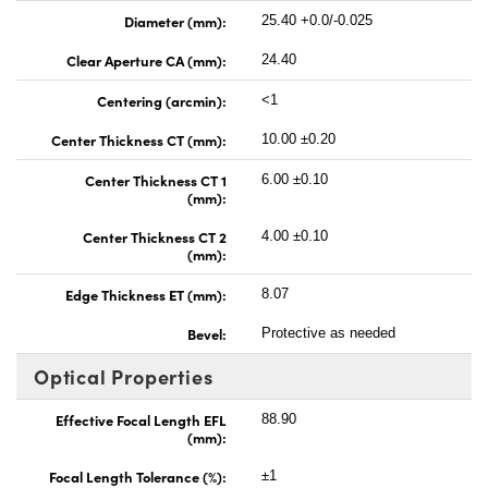
Diameter (mm):
25.40 +0.0/-0.025
Clear Aperture CA (mm):
24.40
Centering (arcmin):
<1
Center Thickness CT (mm):
10.00 ±0.20
Center Thickness CT 1
6.00 ±0.10
(mm):
Center Thickness CT 2
4.00 ±0.10
(mm):
Edge Thickness ET (mm):
8.07
Bevel:
Protective as needed
Optical Properties
Effective Focal Length EFL
88.90
(mm):
Focal Length Tolerance (%):
±1