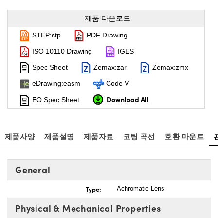
제품 다운로드
STEP:stp
PDF Drawing
ISO 10110 Drawing
IGES
Spec Sheet
Zemax:zar
Zemax:zmx
eDrawing:easm
Code V
Download All
EO Spec Sheet
제품사양
제품설명
제품자료
코팅 곡선
호환 마운트
General
Type:
Achromatic Lens
Physical & Mechanical Properties