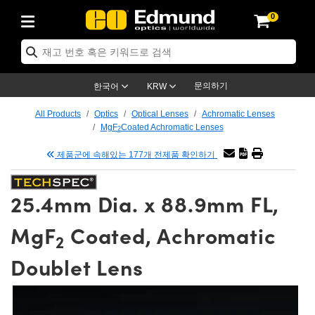
0
ptics
ser Optics
tomechanics
croscopy
asers
aging Lenses
ameras
라이트 & 조명
t Targets
ting & Detection
b & Production
p By Application
op By Brand
w Products
earance Products
ertified Products
nses
ors
em
tics® Objectives
ces
l Length Lenses
as
sion Lighting
Test Targets
trology
eaning
g
®
s
Laser Optics
 Optics
문의하기
한국어
KRW
rrors
es
ge System
bjectives
urement and Electronics
 Lenses
hernet Cameras
명
Test Targets
sion Solutions
 Handling Tools
ing
n
 신제품
Optics
d Optomechanics
All Products
Optics
Optical Lenses
Achromatic Lenses
MgF
Coated Achromatic Lenses
2
d Diffusers
dows
Optical Mounts
bjectives
cs
 (S-Mount Lenses)
LIR Cameras
py Lighting
ysis & Stage Micrometers
urement and Electronics
ols
ameras
echanics
 Optomechanics
 Lasers
제품군에 속해있는 177개 전제품 확인하기
ters
s
System
ctives
lifiers
iable Magnification Lenses
ion Cameras
ces
y Level Test Targets
hesives
opy
scopy
Lasers
d Microscopy
25.4mm Dia. x 88.9mm FL,
n Optics
ptics
bles and Breadboards
ctives
ty
 Objectives
meras
n Accessories
ts
ckened Products
onal Imaging
ng Lenses
 Microscopy
d Imaging Lenses
MgF
Coated, Achromatic
ers
m Expanders
Stages
rrected Objectives
hanics
ses
ng Cameras
nation
ings
rs
재질
Imaging
ras
Imaging Lenses
d Cameras
2
Doublet Lens
cal Assemblies
ges and Slides
jugate Objectives
ssories
d Lenses
ion Labs Cameras™
opy
nd Accessories
al Imaging
nation
 Cameras
 Illumination
 Gratings
m Shaping
Apertures
Objectives
uction
oduction and Advanced
s
g and Roughness Standards
on Microscopy
g and Detection
Illumination
 Test Targets
hy