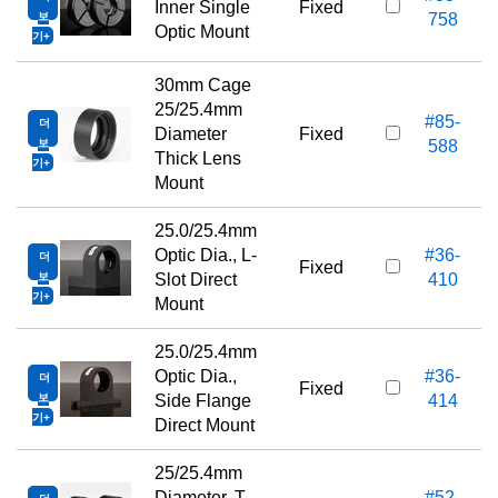
Inner Single
Fixed
보
758
Optic Mount
기
30mm Cage
25/25.4mm
#85-
더
Diameter
Fixed
보
588
Thick Lens
기
Mount
25.0/25.4mm
Optic Dia., L-
#36-
더
Fixed
보
Slot Direct
410
기
Mount
25.0/25.4mm
Optic Dia.,
#36-
더
Fixed
보
Side Flange
414
기
Direct Mount
25/25.4mm
Diameter, T-
#52-