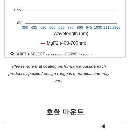
0.5%
0%
350
435
520
605
690
775
860
945
1030
1115
1200
Wavelength (nm)
MgF2 (400-700nm)
SHIFT + SELECT
CURVE
an area on
to zoom
Please note that coating performance outside each
product’s specified design range is theoretical and may
vary.
호환 마운트
제