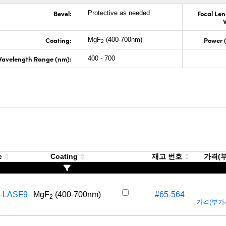
Bevel:
Focal Len
Protective as needed
Coating:
Power 
MgF
(400-700nm)
2
avelength Range (nm):
400 - 700
e
Coating
재고 번호
가격(부가
-LASF9
MgF
(400-700nm)
#65-564
2
가격(부가세 