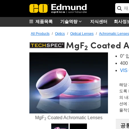
제품목록
기술역량
지식센터
회사정
All Products
Optics
Optical Lenses
Achromatic Lenses
MgF
Coated A
2
0°
40
VIS 
해당 
도록 
의 
션에
율적
MgF
Coated Achromatic Lenses
2
공