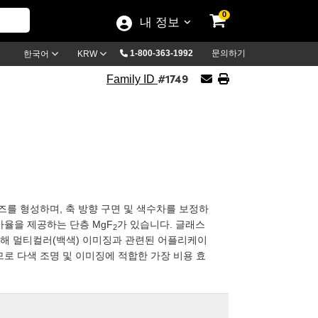
0
내 정보
1-800-363-1992
문의하기
한국어
KRW
#1749
Family ID
즈를 형성하며, 축 방향 구면 및 색수차를 보정하
반사율을 제공하는 단층 MgF
가 있습니다. 글래스
2
인해 멀티컬러(백색) 이미징과 관련된 어플리케이
로 다색 조명 및 이미징에 적합한 가장 비용 효