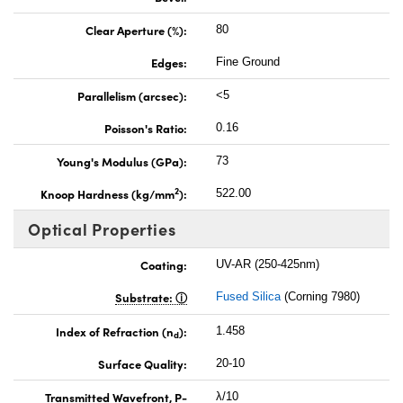
Clear Aperture (%):
80
Edges:
Fine Ground
Parallelism (arcsec):
<5
Poisson's Ratio:
0.16
Young's Modulus (GPa):
73
2
Knoop Hardness (kg/mm
):
522.00
Optical Properties
Coating:
UV-AR (250-425nm)
Substrate:
Fused Silica
(Corning 7980)
Index of Refraction (n
):
1.458
d
Surface Quality:
20-10
Transmitted Wavefront, P-
λ/10