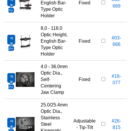
English Bar-
Fixed
보
669
Type Optic
기
Holder
8.0 - 118.0
Optic Height,
#03-
더
English Bar-
Fixed
보
666
Type Optic
기
Holder
4.0 - 36.0mm
Optic Dia.,
#16-
더
Self-
Fixed
보
077
Centering
기
Jaw Clamp
25.0/25.4mm
Optic Dia.,
Stainless
Adjustable
#26-
더
Steel
보
- Tip-Tilt
815
Kinematic