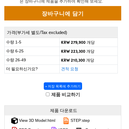
은 장바구니에 제품을 추가하여 확인해 보세요.
 Direct Microscopes
® Optical Components
on Labs™
scopy
가격(부가세 별도/Tax excluded)
ics
KRW 279,900
수량 1-5
개당
KRW 223,300
수량 6-25
개당
KRW 210,300
수량 26-49
개당
n Gratings™
더 필요하신가요?
견적 요청
AX
+ 저장 목록에 추가하기
tical Components
제품 비교하기
제품 다운로드
nnovations (UFI)
View 3D Model:html
STEP:step