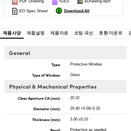
PDF Drawing
IGES
eDrawing:eprt
Download All
EO Spec Sheet
제품사양
제품설명
제품자료
코팅 곡선
호환 마운트
General
Type:
Protective Window
Type of Window:
Glass
Physical & Mechanical Properties
Clear Aperture CA (mm):
20.32
Diameter (mm):
25.40 +0.00/-0.20
Thickness (mm):
3.00 ±0.10
Bevel:
Protective as needed