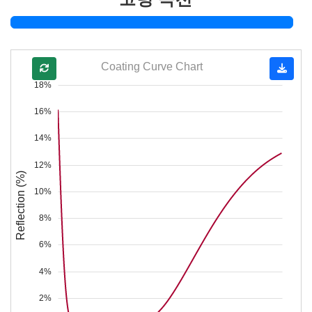
Coating Curve Chart
18%
16%
14%
12%
Reflection (%)
10%
8%
6%
4%
2%