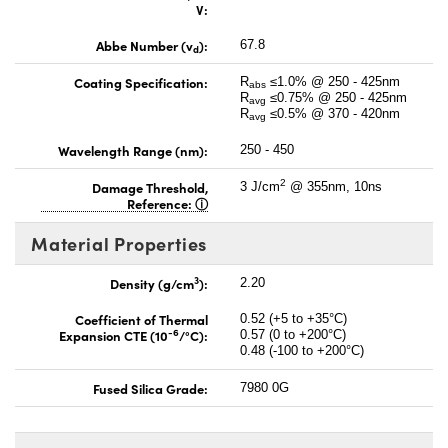
V:
Abbe Number (v
):
67.8
d
Coating Specification:
R
≤1.0% @ 250 - 425nm
abs
R
≤0.75% @ 250 - 425nm
avg
R
≤0.5% @ 370 - 420nm
avg
Wavelength Range (nm):
250 - 450
2
Damage Threshold,
3 J/cm
@ 355nm, 10ns
Reference:
Material Properties
3
Density (g/cm
):
2.20
Coefficient of Thermal
0.52 (+5 to +35°C)
-6
Expansion CTE (10
/°C):
0.57 (0 to +200°C)
0.48 (-100 to +200°C)
Fused Silica Grade:
7980 0G