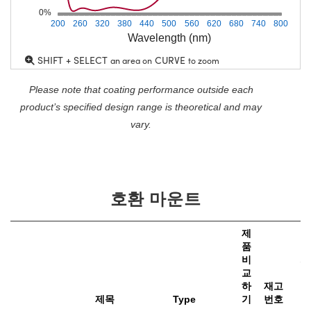
0%
200
260
320
380
440
500
560
620
680
740
800
Wavelength (nm)
SHIFT + SELECT
CURVE
an area on
to zoom
Please note that coating performance outside each
product’s specified design range is theoretical and may
vary.
호환 마운트
제
품
비
가
교
하
재고
e
제목
Type
기
번호