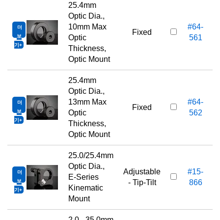
25.4mm
Optic Dia.,
10mm Max
#64-
더
Fixed
보
Optic
561
기
Thickness,
Optic Mount
25.4mm
Optic Dia.,
13mm Max
#64-
더
Fixed
보
Optic
562
기
Thickness,
Optic Mount
25.0/25.4mm
Optic Dia.,
Adjustable
#15-
더
E-Series
보
- Tip-Tilt
866
Kinematic
기
Mount
2.0 - 35.0mm