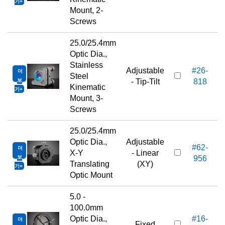
기
Mount, 2-
Screws
25.0/25.4mm
Optic Dia.,
Stainless
Adjustable
#26-
더
Steel
보
- Tip-Tilt
818
Kinematic
기
Mount, 3-
Screws
25.0/25.4mm
Optic Dia.,
Adjustable
#62-
더
X-Y
- Linear
보
956
Translating
(XY)
기
Optic Mount
5.0 -
100.0mm
Optic Dia.,
#16-
더
Fixed