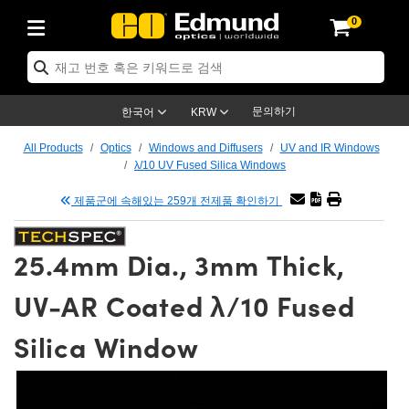
0
ptics
ser Optics
tomechanics
croscopy
asers
aging Lenses
ameras
라이트 & 조명
t Targets
ting & Detection
b & Production
p By Application
op By Brand
w Products
earance Products
ertified Products
nses
ors
em
tics® Objectives
ces
l Length Lenses
as
sion Lighting
Test Targets
trology
eaning
g
®
s
Laser Optics
 Optics
문의하기
한국어
KRW
rrors
es
ge System
bjectives
urement and Electronics
 Lenses
hernet Cameras
명
Test Targets
sion Solutions
 Handling Tools
ing
n
 신제품
Optics
d Optomechanics
All Products
Optics
Windows and Diffusers
UV and IR Windows
λ/10 UV Fused Silica Windows
d Diffusers
dows
Optical Mounts
bjectives
cs
 (S-Mount Lenses)
LIR Cameras
py Lighting
ysis & Stage Micrometers
urement and Electronics
ols
ameras
echanics
 Optomechanics
 Lasers
제품군에 속해있는 259개 전제품 확인하기
ters
s
System
ctives
lifiers
iable Magnification Lenses
ion Cameras
ces
y Level Test Targets
hesives
opy
scopy
Lasers
d Microscopy
25.4mm Dia., 3mm Thick,
n Optics
ptics
bles and Breadboards
ctives
ty
 Objectives
meras
n Accessories
ts
ckened Products
onal Imaging
ng Lenses
 Microscopy
d Imaging Lenses
UV-AR Coated λ/10 Fused
ers
m Expanders
Stages
rrected Objectives
hanics
ses
ng Cameras
nation
ings
rs
재질
Imaging
ras
Imaging Lenses
d Cameras
Silica Window
cal Assemblies
ges and Slides
jugate Objectives
ssories
 Lenses
ion Labs Cameras™
opy
nd Accessories
al Imaging
nation
 Cameras
 Illumination
 Gratings
m Shaping
Apertures
Objectives
uction
oduction and Advanced
s
g and Roughness Standards
on Microscopy
g and Detection
Illumination
 Test Targets
hy