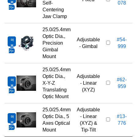
보
Self-
078
기
Centering
Jaw Clamp
25.0/25.4mm
Optic Dia.,
Adjustable
#54-
더
Precision
보
- Gimbal
999
Gimbal
기
Mount
25.0/25.4mm
Optic Dia.,
Adjustable
#62-
더
X-Y-Z
- Linear
보
959
Translating
(XYZ)
기
Optic Mount
25.0/25.4mm
Adjustable
Optic Dia., 5
- Linear
#13-
더
1
보
Axes Optical
(XYZ) &
776
기
Mount
Tip-Tilt