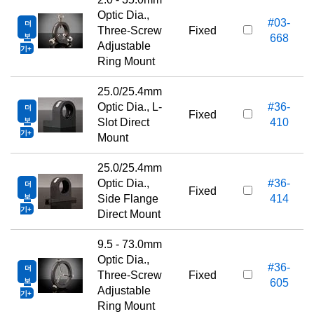
Optic Dia.,
#03-
더
Three-Screw
Fixed
보
668
Adjustable
기
Ring Mount
25.0/25.4mm
Optic Dia., L-
#36-
더
Fixed
보
Slot Direct
410
기
Mount
25.0/25.4mm
Optic Dia.,
#36-
더
Fixed
보
Side Flange
414
기
Direct Mount
9.5 - 73.0mm
Optic Dia.,
#36-
더
Three-Screw
Fixed
보
605
Adjustable
기
Ring Mount