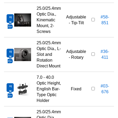
25.0/25.4mm
Optic Dia.,
Adjustable
#58-
더
Kinematic
보
- Tip-Tilt
851
Mount, 2-
기
Screws
25.0/25.4mm
Optic Dia., L-
Adjustable
#36-
더
Slot and
보
- Rotary
411
Rotation
기
Direct Mount
7.0 - 40.0
Optic Height,
#03-
더
English Bar-
Fixed
보
676
Type Optic
기
Holder
25.0/25.4mm
Optic Dia.,