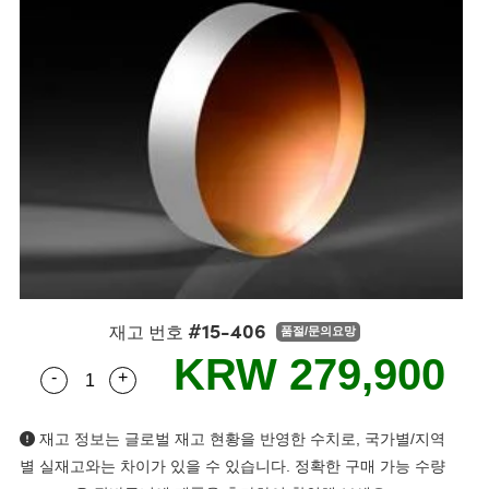
semblies
splitters
s
 Objectives
s
nt Tools
echnologies
llumination
실 또는 제품생산
Test Targets
 Testing and Detection
ns Accessories
tical Components
oscopy
echanics
명
ameras
ical Components
ty
R
Testing and Detection
d Lab and Production
tics
d Isolators
e Systems
 Cameras
g and Detection
rial Processing
Lab and Production
s
ization
 Filters
cessories and Optomechanics
실 또는 제품생산
oherence Tomography
ner
cs
ms
oom Lenses
 Interface Cameras
ptics
 신제품
 Targets
ystems
eam Sputtering) Coated Optics
nd Stage Micrometers
ras
ng Development Systems
#15-406
재고 번호
품절/문의요망
e Optical Elements (DOE)
y Mechanics
hoto-Optical Company
KRW 279,900
-
+
Quantity Selector
Use the plus and minus buttons to adjust the qua
s
재고 정보는 글로벌 재고 현황을 반영한 수치로, 국가별/지역
es and Couplers
별 실재고와는 차이가 있을 수 있습니다. 정확한 구매 가능 수량