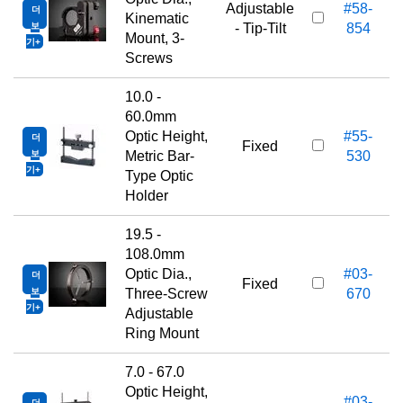
Adjustable
#58-
더
Kinematic
보
- Tip-Tilt
854
Mount, 3-
기
Screws
10.0 -
60.0mm
Optic Height,
#55-
더
Fixed
보
Metric Bar-
530
기
Type Optic
Holder
19.5 -
108.0mm
Optic Dia.,
#03-
더
Fixed
보
Three-Screw
670
기
Adjustable
Ring Mount
7.0 - 67.0
Optic Height,
#03-
더