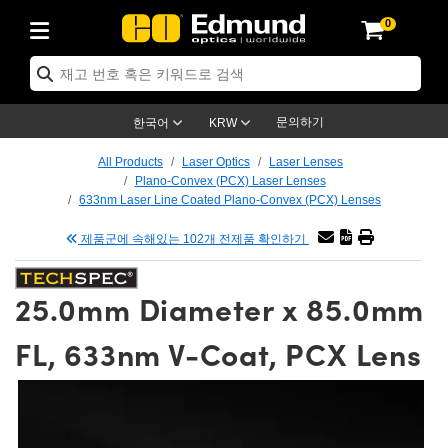
0
ptics
ser Optics
tomechanics
croscopy
asers
aging Lenses
ameras
라이트 & 조명
t Targets
ting & Detection
b & Production
p By Application
op By Brand
w Products
earance Products
ertified Products
nses
ors
em
tics® Objectives
ces
l Length Lenses
as
sion Lighting
Test Targets
trology
eaning
g
®
s
Laser Optics
 Optics
문의하기
한국어
KRW
rrors
es
ge System
bjectives
urement and Electronics
 Lenses
hernet Cameras
명
Test Targets
sion Solutions
 Handling Tools
ing
n
 신제품
Optics
d Optomechanics
All Products
Laser Optics
Laser Lenses
Plano-Convex (PCX) Laser Lenses
d Diffusers
dows
Optical Mounts
bjectives
cs
 (S-Mount Lenses)
LIR Cameras
py Lighting
ysis & Stage Micrometers
urement and Electronics
ols
ameras
echanics
 Optomechanics
 Lasers
633nm Laser Line Coated Plano-Convex (PCX) Lenses
제품군에 속해있는 102개 전제품 확인하기
ters
s
System
ctives
lifiers
iable Magnification Lenses
ion Cameras
ces
y Level Test Targets
hesives
opy
scopy
Lasers
d Microscopy
n Optics
ptics
bles and Breadboards
ctives
ty
 Objectives
meras
n Accessories
ts
ckened Products
onal Imaging
ng Lenses
 Microscopy
d Imaging Lenses
25.0mm Diameter x 85.0mm
ers
m Expanders
Stages
rrected Objectives
hanics
ses
ng Cameras
nation
ings
rs
재질
Imaging
ras
Imaging Lenses
d Cameras
FL, 633nm V-Coat, PCX Lens
cal Assemblies
ges and Slides
jugate Objectives
ssories
 Lenses
ion Labs Cameras™
opy
nd Accessories
al Imaging
nation
 Cameras
 Illumination
 Gratings
m Shaping
Apertures
Objectives
uction
oduction and Advanced
s
g and Roughness Standards
on Microscopy
g and Detection
Illumination
 Test Targets
hy