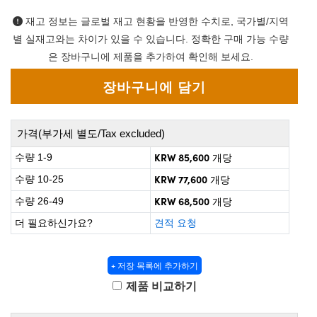
 Direct Microscopes
® Optical Components
재고 정보는 글로벌 재고 현황을 반영한 수치로, 국가별/지역
on Labs™
별 실재고와는 차이가 있을 수 있습니다. 정확한 구매 가능 수량
은 장바구니에 제품을 추가하여 확인해 보세요.
scopy
ics
가격(부가세 별도/Tax excluded)
KRW 85,600
수량 1-9
개당
n Gratings™
KRW 77,600
수량 10-25
개당
AX
KRW 68,500
수량 26-49
개당
tical Components
더 필요하신가요?
견적 요청
+ 저장 목록에 추가하기
nnovations (UFI)
제품 비교하기