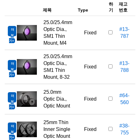
하
재고
e
제목
Type
기
번호
25.0/25.4mm
Optic Dia.,
#13-
더
Fixed
보
SM1 Thin
787
기
Mount, M4
25.0/25.4mm
Optic Dia.,
#13-
더
Fixed
보
SM1 Thin
788
기
Mount, 8-32
25.0mm
#64-
더
Optic Dia.,
Fixed
보
560
Optic Mount
기
25mm Thin
#38-
더
Inner Single
Fixed
보
755
Optic Mount
기