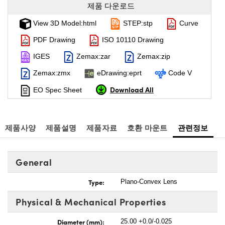
제품 다운로드
View 3D Model:html
STEP:stp
Curve
PDF Drawing
ISO 10110 Drawing
IGES
Zemax:zar
Zemax:zip
Zemax:zmx
eDrawing:eprt
Code V
Download All
EO Spec Sheet
제품사양
제품설명
제품자료
호환 마운트
관련정보
General
Type:
Plano-Convex Lens
Physical & Mechanical Properties
Diameter (mm):
25.00 +0.0/-0.025