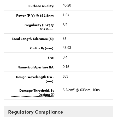
Surface Quality:
40-20
Power (P-V) @ 632.8nm:
1.5λ
Irregularity (P-V) @
λ/4
632.8nm:
Focal Length Tolerance (%):
±1
Radius R
(mm):
43.93
1
f/#:
3.4
Numerical Aperture NA:
0.15
Design Wavelength DWL
633
(nm):
2
Damage Threshold, By
5 J/cm
@ 633nm, 10ns
Design:
Regulatory Compliance