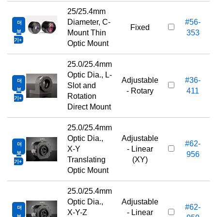
25/25.4mm
Diameter, C-
#56-
더
Fixed
보
Mount Thin
353
기
Optic Mount
25.0/25.4mm
Optic Dia., L-
Adjustable
#36-
더
Slot and
보
- Rotary
411
Rotation
기
Direct Mount
25.0/25.4mm
Optic Dia.,
Adjustable
#62-
더
X-Y
- Linear
보
956
Translating
(XY)
기
Optic Mount
25.0/25.4mm
Optic Dia.,
Adjustable
#62-
더
X-Y-Z
- Linear
보