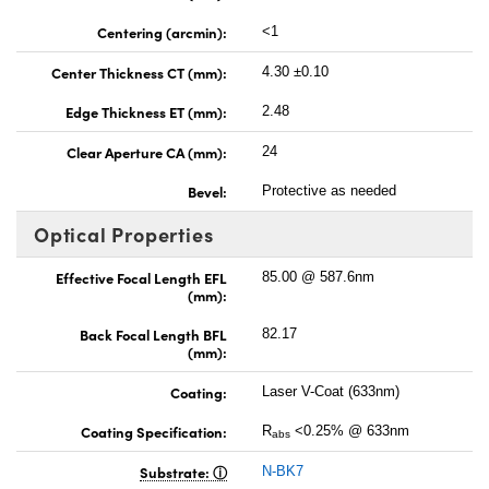
Centering (arcmin):
<1
Center Thickness CT (mm):
4.30 ±0.10
Edge Thickness ET (mm):
2.48
Clear Aperture CA (mm):
24
Bevel:
Protective as needed
Optical Properties
Effective Focal Length EFL
85.00 @ 587.6nm
(mm):
Back Focal Length BFL
82.17
(mm):
Coating:
Laser V-Coat (633nm)
Coating Specification:
R
<0.25% @ 633nm
abs
Substrate:
N-BK7