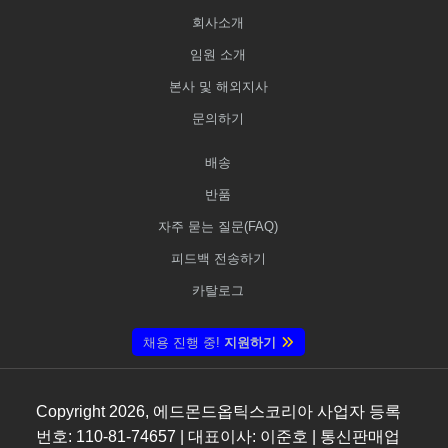
회사소개
임원 소개
본사 및 해외지사
문의하기
배송
반품
자주 묻는 질문(FAQ)
피드백 전송하기
카탈로그
채용 진행 중!
지원하기
Copyright
2026
, 에드몬드옵틱스코리아 사업자 등록
번호: 110-81-74657 | 대표이사: 이준호 | 통신판매업