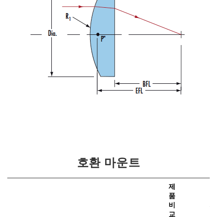
호환 마운트
제
품
비
가
교