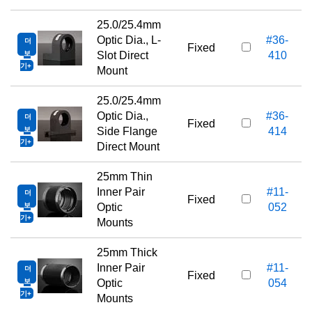
25.0/25.4mm
Optic Dia., L-
#36-
더
Fixed
보
Slot Direct
410
기
Mount
25.0/25.4mm
Optic Dia.,
#36-
더
Fixed
보
Side Flange
414
기
Direct Mount
25mm Thin
Inner Pair
#11-
더
Fixed
보
Optic
052
기
Mounts
25mm Thick
Inner Pair
#11-
더
Fixed
보
Optic
054
기
Mounts