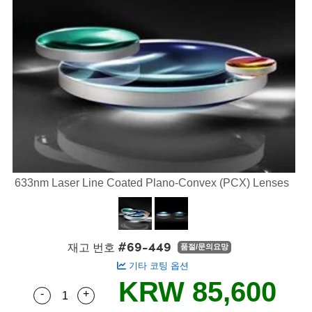
semblies
splitters
s
 Objectives
s
nt Tools
echnologies
llumination
실 또는 제품생산
Test Targets
 Testing and Detection
ns Accessories
tical Components
oscopy
echanics
명
ameras
ical Components
ty
R
Testing and Detection
d Lab and Production
tics
d Isolators
e Systems
 Cameras
g and Detection
rial Processing
Lab and Production
s
ization
 Filters
cessories and Optomechanics
실 또는 제품생산
oherence Tomography
ner
cs
ms
oom Lenses
 Interface Cameras
ptics
 신제품
 Targets
ystems
633nm Laser Line Coated Plano-Convex (PCX) Lenses
eam Sputtering) Coated Optics
nd Stage Micrometers
ras
ng Development Systems
e Optical Elements (DOE)
y Mechanics
hoto-Optical Company
#69-449
재고 번호
품절/문의요망
s
기타 코팅 옵션
KRW 85,600
es and Couplers
-
+
Quantity Selector
Use the plus and minus buttons to adjust the q