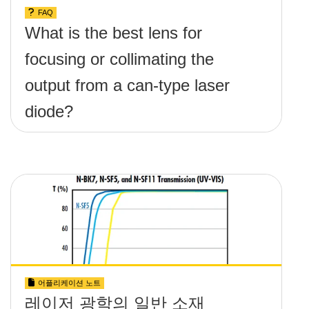
FAQ
What is the best lens for
focusing or collimating the
output from a can-type laser
diode?
어플리케이션 노트
레이저 광학의 일반 소재