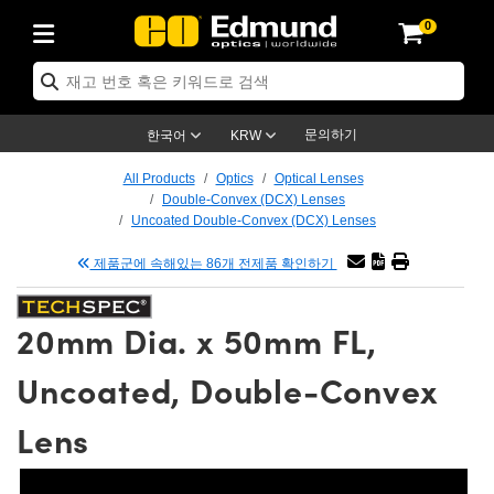
0
ptics
ser Optics
tomechanics
croscopy
asers
aging Lenses
ameras
라이트 & 조명
t Targets
ting & Detection
b & Production
p By Application
op By Brand
w Products
earance Products
ertified Products
nses
ors
em
tics® Objectives
ces
l Length Lenses
as
sion Lighting
Test Targets
trology
eaning
g
®
s
Laser Optics
 Optics
문의하기
한국어
KRW
rrors
es
ge System
bjectives
urement and Electronics
 Lenses
hernet Cameras
명
Test Targets
sion Solutions
 Handling Tools
ing
n
 신제품
Optics
d Optomechanics
All Products
Optics
Optical Lenses
Double-Convex (DCX) Lenses
d Diffusers
dows
Optical Mounts
bjectives
cs
 (S-Mount Lenses)
LIR Cameras
py Lighting
ysis & Stage Micrometers
urement and Electronics
ols
ameras
echanics
 Optomechanics
 Lasers
Uncoated Double-Convex (DCX) Lenses
제품군에 속해있는 86개 전제품 확인하기
ters
s
System
ctives
lifiers
iable Magnification Lenses
ion Cameras
ces
y Level Test Targets
hesives
opy
scopy
Lasers
d Microscopy
n Optics
ptics
bles and Breadboards
ctives
ty
 Objectives
meras
n Accessories
ts
ckened Products
onal Imaging
ng Lenses
 Microscopy
d Imaging Lenses
20mm Dia. x 50mm FL,
ers
m Expanders
Stages
rrected Objectives
hanics
ses
ng Cameras
nation
ings
rs
재질
Imaging
ras
Imaging Lenses
d Cameras
Uncoated, Double-Convex
cal Assemblies
ges and Slides
jugate Objectives
ssories
d Lenses
ion Labs Cameras™
opy
nd Accessories
al Imaging
nation
 Cameras
 Illumination
Lens
 Gratings
m Shaping
Apertures
Objectives
uction
oduction and Advanced
s
g and Roughness Standards
on Microscopy
g and Detection
Illumination
 Test Targets
hy