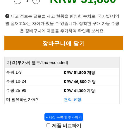
Quantity Selector
Use the plus and minus buttons to adjust the q
 Direct Microscopes
® Optical Components
on Labs™
재고 정보는 글로벌 재고 현황을 반영한 수치로, 국가별/지역
별 실재고와는 차이가 있을 수 있습니다. 정확한 구매 가능 수량
scopy
은 장바구니에 제품을 추가하여 확인해 보세요.
ics
가격(부가세 별도/Tax excluded)
n Gratings™
KRW 51,800
수량 1-9
개당
AX
KRW 46,800
수량 10-24
개당
KRW 41,300
수량 25-99
개당
tical Components
더 필요하신가요?
견적 요청
+ 저장 목록에 추가하기
nnovations (UFI)
제품 비교하기