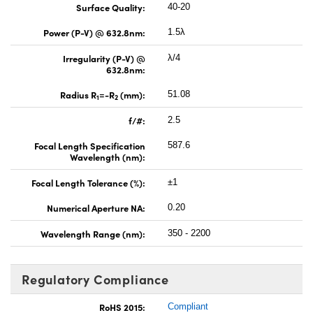
Surface Quality:
40-20
Power (P-V) @ 632.8nm:
1.5λ
Irregularity (P-V) @
λ/4
632.8nm:
Radius R
=-R
(mm):
51.08
1
2
f/#:
2.5
Focal Length Specification
587.6
Wavelength (nm):
Focal Length Tolerance (%):
±1
Numerical Aperture NA:
0.20
Wavelength Range (nm):
350 - 2200
Regulatory Compliance
RoHS 2015:
Compliant