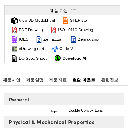
제품 다운로드
View 3D Model:html
STEP:stp
PDF Drawing
ISO 10110 Drawing
IGES
Zemax:zar
Zemax:zmx
eDrawing:eprt
Code V
Download All
EO Spec Sheet
제품사양
제품설명
제품자료
호환 마운트
관련정보
General
Type:
Double-Convex Lens
Physical & Mechanical Properties