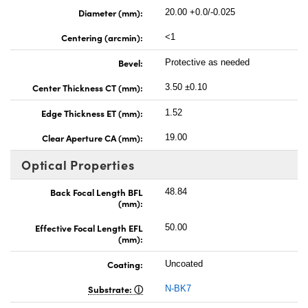
Diameter (mm):
20.00 +0.0/-0.025
Centering (arcmin):
<1
Bevel:
Protective as needed
Center Thickness CT (mm):
3.50 ±0.10
Edge Thickness ET (mm):
1.52
Clear Aperture CA (mm):
19.00
Optical Properties
Back Focal Length BFL
48.84
(mm):
Effective Focal Length EFL
50.00
(mm):
Coating:
Uncoated
Substrate:
N-BK7