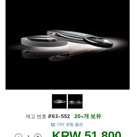
semblies
splitters
s
 Objectives
s
nt Tools
echnologies
llumination
실 또는 제품생산
Test Targets
 Testing and Detection
ns Accessories
tical Components
oscopy
echanics
명
ameras
ical Components
ty
R
Testing and Detection
d Lab and Production
tics
d Isolators
e Systems
 Cameras
g and Detection
rial Processing
Lab and Production
s
ization
 Filters
cessories and Optomechanics
실 또는 제품생산
oherence Tomography
ner
cs
ms
oom Lenses
 Interface Cameras
ptics
 신제품
 Targets
ystems
eam Sputtering) Coated Optics
nd Stage Micrometers
ras
ng Development Systems
e Optical Elements (DOE)
y Mechanics
hoto-Optical Company
s
#63-552
20+개 보유
재고 번호
기타 코팅 옵션
es and Couplers
KRW 51,800
-
+