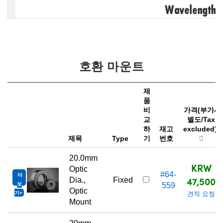
호환 마운트
제
품
비
가격(부가세
교
별도/Tax
하
재고
excluded)
제목
Type
기
번호
20.0mm
KRW
Optic
#64-
더
47,500
Dia.,
Fixed
보
559
Optic
기
견적 요청
Mount