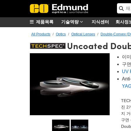
제품목록
기술역량
지식센터
회사정
All Products
Optics
Optical Lenses
Double-Convex (D
Uncoated Doub
이미
구면
UV 
Ant
YA
TEC
진 2
지 거
구면 
Dou