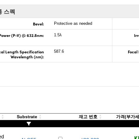
통 스펙
Bevel:
Protective as needed
Power (P-V) @ 632.8nm:
Ir
1.5λ
cal Length Specification
Focal
587.6
Wavelength (nm):
g
Substrate
재고 번호
가격(부가세 별
K
ed