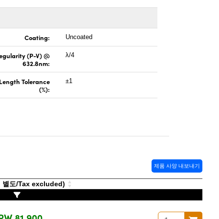
Coating:
Uncoated
regularity (P-V) @
λ/4
632.8nm:
 Length Tolerance
±1
(%):
제품 사양 내보내기
도/Tax excluded)
RW 81,900