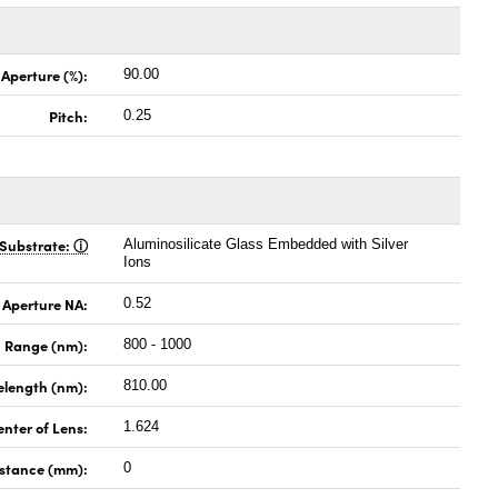
 Aperture (%):
90.00
Pitch:
0.25
Substrate:
Aluminosilicate Glass Embedded with Silver
Ions
 Aperture NA:
0.52
 Range (nm):
800 - 1000
elength (nm):
810.00
enter of Lens:
1.624
istance (mm):
0