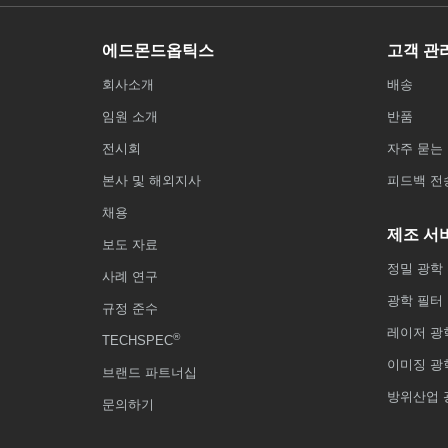
에드몬드옵틱스
고객 관
회사소개
배송
임원 소개
반품
전시회
자주 묻는 
본사 및 해외지사
피드백 전
채용
제조 서
보도 자료
정밀 광학
사례 연구
광학 필터
규정 준수
레이저 광
®
TECHSPEC
이미징 광
브랜드 파트너십
방위산업 
문의하기