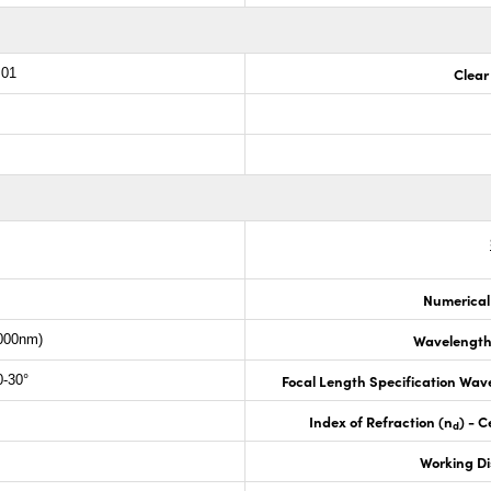
Clear
.01
Numerical
Wavelength
000nm)
Focal Length Specification Wav
-30°
Index of Refraction (n
) - C
d
Working D