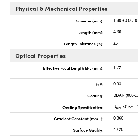
Physical & Mechanical Properties
Diameter (mm):
1.80 +0.00/-0
Length (mm):
4.36
Length Tolerance (%):
±5
Optical Properties
Effective Focal Length EFL (mm):
1.72
f/#:
0.93
Coating:
BBAR (800-1
Coating Specification:
R
<0.5%, 0
avg
-1
Gradient Constant (mm
):
0.360
Surface Quality:
40-20