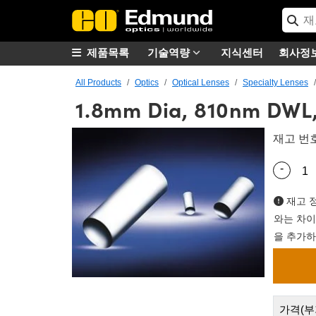
제품목록
기술역량
지식센터
회사정
All Products
Optics
Optical Lenses
Specialty Lenses
1.8mm Dia, 810nm DWL,
재고 번
-
Quantity
재고 정
와는 차이
을 추가하
가격(부