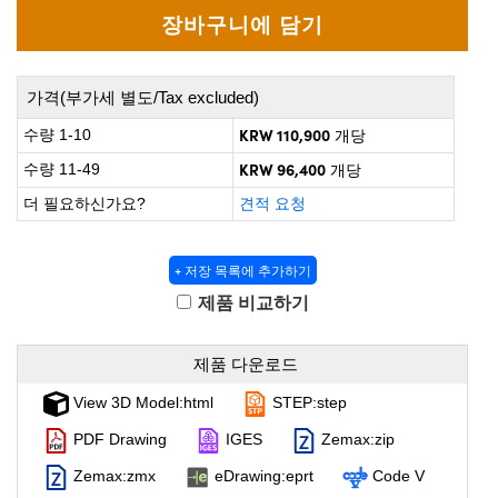
roscopes
omponents
가격(부가세 별도/Tax excluded)
KRW 110,900
수량 1-10
개당
KRW 96,400
수량 11-49
개당
더 필요하신가요?
견적 요청
+ 저장 목록에 추가하기
제품 비교하기
onents
제품 다운로드
View 3D Model:html
STEP:step
PDF Drawing
IGES
Zemax:zip
UFI)
Zemax:zmx
eDrawing:eprt
Code V