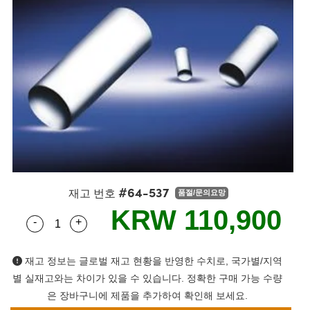
s
ies
생산
 Detection
onents
ents
Detection
oduction
tion
ing
duction
nd Optomechanics
생산
mography
Cameras
#64-537
ng) Coated Optics
rometers
ent Systems
재고 번호
품절/문의요망
KRW 110,900
-
+
ements (DOE)
s
l Company
Quantity Selector
Use the plus and minus buttons to adjust the qua
재고 정보는 글로벌 재고 현황을 반영한 수치로, 국가별/지역
별 실재고와는 차이가 있을 수 있습니다. 정확한 구매 가능 수량
lers
은 장바구니에 제품을 추가하여 확인해 보세요.