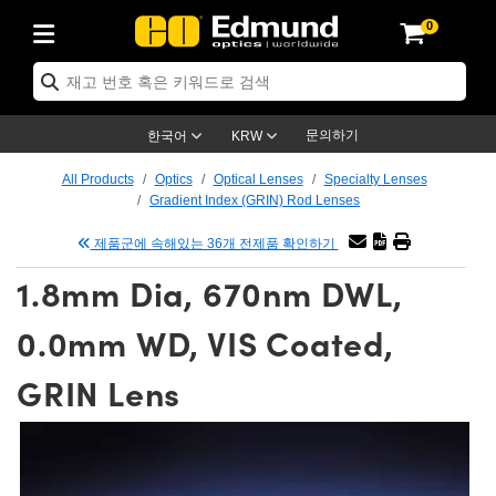
0
ics
es
명
ection
tion
cation
nd
s
oducts
roducts
tives
ses
g
문의하기
한국어
KRW
 Electronics
ras
ns
ools
nics
All Products
Optics
Optical Lenses
Specialty Lenses
Gradient Index (GRIN) Rod Lenses
nts
enses)
e Micrometers
 Electronics
ics
제품군에 속해있는 36개 전제품 확인하기
fication Lenses
 Targets
1.8mm Dia, 670nm DWL,
eadboards
s
ucts
g
nses
0.0mm WD, VIS Coated,
ctives
ses
GRIN Lens
es
des
tives
meras™
ies
d Advanced Photography
ness Standards
py
tion