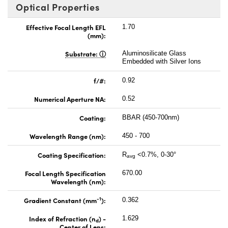
Optical Properties
Effective Focal Length EFL
1.70
(mm):
Substrate:
Aluminosilicate Glass
Embedded with Silver Ions
f/#:
0.92
Numerical Aperture NA:
0.52
Coating:
BBAR (450-700nm)
Wavelength Range (nm):
450 - 700
Coating Specification:
R
<0.7%, 0-30°
avg
Focal Length Specification
670.00
Wavelength (nm):
-1
Gradient Constant (mm
):
0.362
Index of Refraction (n
) -
1.629
d
Center of Lens: