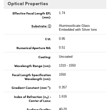
Optical Properties
Effective Focal Length EFL
1.74
(mm):
Substrate:
Aluminosilicate Glass
Embedded with Silver Ions
f/#:
0.95
Numerical Aperture NA:
0.51
Coating:
Uncoated
Wavelength Range (nm):
1310 - 1550
Focal Length Specification
1550
Wavelength (nm):
-1
Gradient Constant (mm
):
0.357
Index of Refraction (n
) -
1.616
d
Center of Lens:
Surface Quality:
40-20