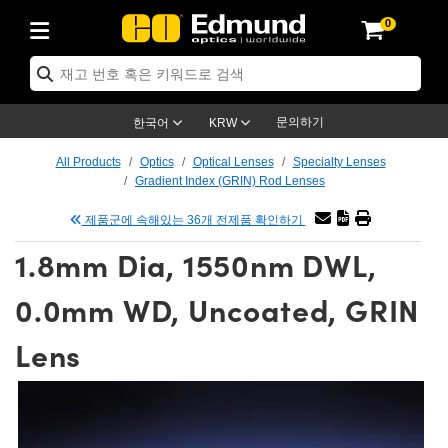
0
ics
es
명
ection
tion
cation
nd
s
oducts
roducts
tives
ses
g
문의하기
한국어
KRW
 Electronics
ras
ns
ools
nics
All Products
Optics
Optical Lenses
Specialty Lenses
Gradient Index (GRIN) Rod Lenses
nts
enses)
e Micrometers
 Electronics
ics
제품군에 속해있는 36개 전제품 확인하기
fication Lenses
 Targets
1.8mm Dia, 1550nm DWL,
eadboards
s
ucts
g
nses
0.0mm WD, Uncoated, GRIN
ctives
ses
Lens
es
des
tives
meras™
ies
d Advanced Photography
ness Standards
py
tion