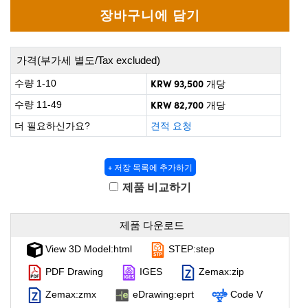
roscopes
omponents
가격(부가세 별도/Tax excluded)
KRW 93,500
수량 1-10
개당
KRW 82,700
수량 11-49
개당
더 필요하신가요?
견적 요청
+ 저장 목록에 추가하기
제품 비교하기
onents
제품 다운로드
View 3D Model:html
STEP:step
PDF Drawing
IGES
Zemax:zip
UFI)
Zemax:zmx
eDrawing:eprt
Code V