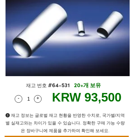
s
ies
생산
 Detection
onents
ents
Detection
oduction
tion
ing
duction
nd Optomechanics
생산
mography
Cameras
#64-531
20+개 보유
ng) Coated Optics
rometers
ent Systems
재고 번호
KRW 93,500
-
+
ements (DOE)
s
l Company
Quantity Selector
Use the plus and minus buttons to adjust the q
재고 정보는 글로벌 재고 현황을 반영한 수치로, 국가별/지역
별 실재고와는 차이가 있을 수 있습니다. 정확한 구매 가능 수량
lers
은 장바구니에 제품을 추가하여 확인해 보세요.