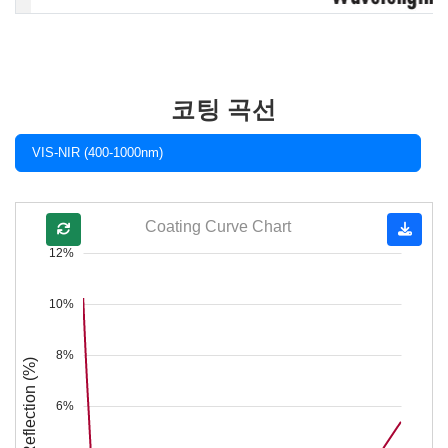
코팅 곡선
VIS-NIR (400-1000nm)
Coating Curve Chart
12%
10%
8%
Reflection (%)
6%