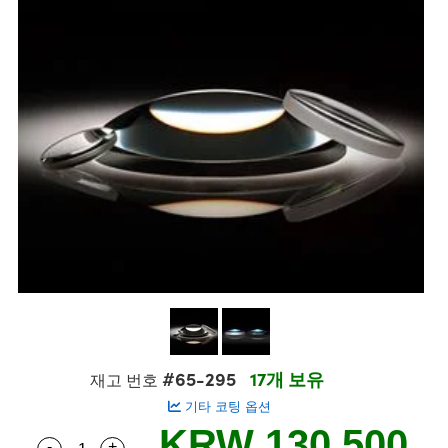
semblies
splitters
s
 Objectives
s
nt Tools
echnologies
llumination
실 또는 제품생산
Test Targets
 Testing and Detection
ns Accessories
tical Components
oscopy
echanics
명
ameras
ical Components
ty
R
Testing and Detection
d Lab and Production
tics
d Isolators
e Systems
 Cameras
g and Detection
rial Processing
Lab and Production
s
ization
 Filters
cessories and Optomechanics
실 또는 제품생산
oherence Tomography
ner
cs
ms
oom Lenses
 Interface Cameras
ptics
 신제품
 Targets
ystems
eam Sputtering) Coated Optics
nd Stage Micrometers
ras
ng Development Systems
e Optical Elements (DOE)
y Mechanics
hoto-Optical Company
s
#65-295
17개 보유
재고 번호
기타 코팅 옵션
es and Couplers
KRW 130,500
-
+