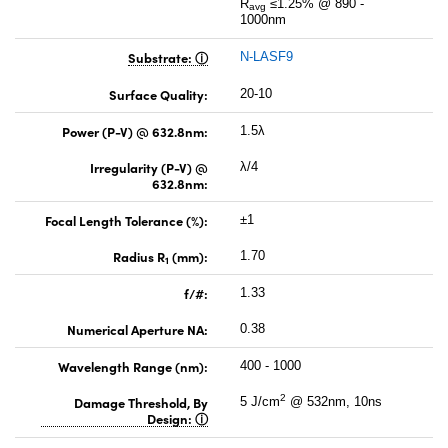
R
≤1.25% @ 890 -
avg
1000nm
Substrate:
N-LASF9
Surface Quality:
20-10
Power (P-V) @ 632.8nm:
1.5λ
Irregularity (P-V) @
λ/4
632.8nm:
Focal Length Tolerance (%):
±1
Radius R
(mm):
1.70
1
f/#:
1.33
Numerical Aperture NA:
0.38
Wavelength Range (nm):
400 - 1000
2
Damage Threshold, By
5 J/cm
@ 532nm, 10ns
Design: