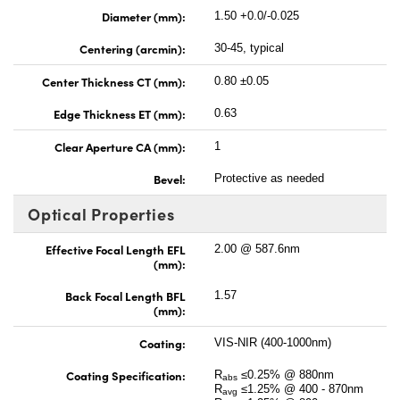
Diameter (mm):
1.50 +0.0/-0.025
Centering (arcmin):
30-45, typical
Center Thickness CT (mm):
0.80 ±0.05
Edge Thickness ET (mm):
0.63
Clear Aperture CA (mm):
1
Bevel:
Protective as needed
Optical Properties
Effective Focal Length EFL
2.00 @ 587.6nm
(mm):
Back Focal Length BFL
1.57
(mm):
Coating:
VIS-NIR (400-1000nm)
Coating Specification:
R
≤0.25% @ 880nm
abs
R
≤1.25% @ 400 - 870nm
avg