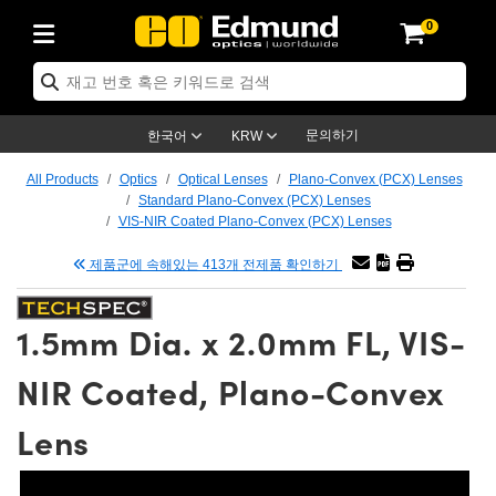
0
ptics
ser Optics
tomechanics
croscopy
asers
aging Lenses
ameras
라이트 & 조명
t Targets
ting & Detection
b & Production
p By Application
op By Brand
w Products
earance Products
ertified Products
nses
ors
em
tics® Objectives
ces
l Length Lenses
as
sion Lighting
Test Targets
trology
eaning
g
®
s
Laser Optics
 Optics
문의하기
한국어
KRW
rrors
es
ge System
bjectives
urement and Electronics
 Lenses
hernet Cameras
명
Test Targets
sion Solutions
 Handling Tools
ing
n
 신제품
Optics
d Optomechanics
All Products
Optics
Optical Lenses
Plano-Convex (PCX) Lenses
Standard Plano-Convex (PCX) Lenses
d Diffusers
dows
Optical Mounts
bjectives
cs
 (S-Mount Lenses)
LIR Cameras
py Lighting
ysis & Stage Micrometers
urement and Electronics
ols
ameras
echanics
 Optomechanics
 Lasers
VIS-NIR Coated Plano-Convex (PCX) Lenses
제품군에 속해있는 413개 전제품 확인하기
ters
s
System
ctives
lifiers
iable Magnification Lenses
ion Cameras
ces
y Level Test Targets
hesives
opy
scopy
Lasers
d Microscopy
n Optics
ptics
bles and Breadboards
ctives
ty
 Objectives
meras
n Accessories
ts
ckened Products
onal Imaging
ng Lenses
 Microscopy
d Imaging Lenses
1.5mm Dia. x 2.0mm FL, VIS-
ers
m Expanders
Stages
rrected Objectives
hanics
ses
ng Cameras
nation
ings
rs
재질
Imaging
ras
Imaging Lenses
d Cameras
NIR Coated, Plano-Convex
cal Assemblies
ges and Slides
jugate Objectives
ssories
 Lenses
ion Labs Cameras™
opy
nd Accessories
al Imaging
nation
 Cameras
 Illumination
Lens
 Gratings
m Shaping
Apertures
Objectives
uction
oduction and Advanced
s
g and Roughness Standards
on Microscopy
g and Detection
Illumination
 Test Targets
hy