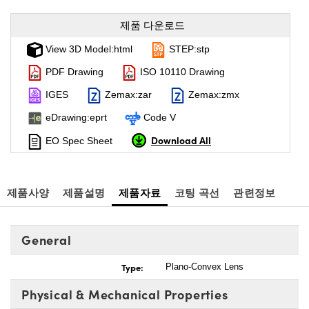
제품 다운로드
View 3D Model:html
STEP:stp
PDF Drawing
ISO 10110 Drawing
IGES
Zemax:zar
Zemax:zmx
eDrawing:eprt
Code V
Download All
EO Spec Sheet
제품사양
제품설명
제품자료
코팅 곡선
관련정보
General
Type:
Plano-Convex Lens
Physical & Mechanical Properties