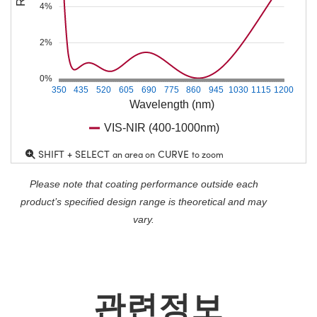
4%
2%
0%
350
435
520
605
690
775
860
945
1030
1115
1200
Wavelength (nm)
VIS-NIR (400-1000nm)
SHIFT + SELECT
CURVE
an area on
to zoom
Please note that coating performance outside each
product’s specified design range is theoretical and may
vary.
관련정보