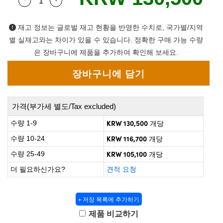
Quantity Selector
Use the plus and minus buttons to adjust the qua
 Direct Microscopes
® Optical Components
on Labs™
재고 정보는 글로벌 재고 현황을 반영한 수치로, 국가별/지역
별 실재고와는 차이가 있을 수 있습니다. 정확한 구매 가능 수량
scopy
은 장바구니에 제품을 추가하여 확인해 보세요.
ics
가격(부가세 별도/Tax excluded)
n Gratings™
KRW 130,500
수량 1-9
개당
AX
KRW 116,700
수량 10-24
개당
KRW 105,100
수량 25-49
개당
tical Components
더 필요하신가요?
견적 요청
+ 저장 목록에 추가하기
nnovations (UFI)
제품 비교하기