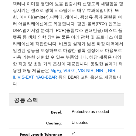
 Direct Microscopes
® Optical Components
텍터나 이미징 평면에 빛을 집중시켜 선명도와 세밀함을 향
상시키는 렌즈로 광학 시스템에서 매우 효과적입니다. 또
s
ion Labs™
한, 이미터(emitter),디텍터, 레이저, 광섬유 등과 관련된 여
러 어플리케이션에도 유용합니다. 평면-볼록(PCX) 렌즈는
scopy
DNA 염기서열 분석기, PCR(중합효소 연쇄반응) 테스트 플
랫폼 등 생체 의학 장비는 물론 여러 광학 및 포토닉스 어플
ics
리케이션에 적합합니다. 비코팅 설계가 넓은 파장 대역에서
일관된 성능을 보장하므로 다양한 광학 설정에서 다용도로
사용 가능한 신뢰할 수 있는 부품입니다. 해당 제품은 다양
한 직경 및 초점 거리 옵션이 제공됩니다. 동일한 설계가 적
n Gratings™
용된 해당 제품군은
MgF
,
VIS 0°
,
VIS-NIR
,
NIR I
,
NIR
2
II
,
VIS-EXT
,
YAG-BBAR
등의 BBAR 코팅 옵션도 제공됩니
AX
다.
tical Components
공통 스펙
Bevel:
Protective as needed
Innovations (UFI)
Coating:
Uncoated
Focal Length Tolerance
±1