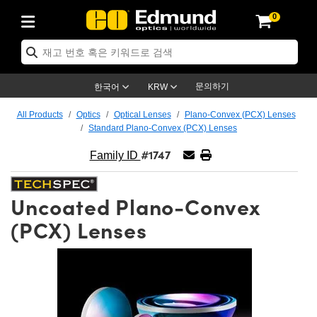
0
ptics
ser Optics
ptomechanics
icroscopy
asers
aging Lenses
ameras
라이트 & 조명
st Targets
ting & Detection
b & Production
op By Application
op By Brand
ew Products
earance Products
ertified Products
nses
ors
em
tics® Objectives
rces
l Length Lenses
ras
sion Lighting
 Test Targets
etrology
eaning
ng
C®
s
Laser Optics
d Optics
문의하기
한국어
KRW
rrors
es
age System
bjectives
surement and Electronics
c Lenses
hernet Cameras
명
Test Targets
sion Solutions
 Handling Tools
ing
on
학 신제품
 Optics
ed Optomechanics
All Products
Optics
Optical Lenses
Plano-Convex (PCX) Lenses
Standard Plano-Convex (PCX) Lenses
nd Diffusers
dows
Optical Mounts
bjectives
cs
s (S-Mount Lenses)
FLIR Cameras
py Lighting
lysis & Stage Micrometers
surement and Electronics
ols
ameras
®
mechanics
 Optomechanics
 Lasers
#1747
Family ID
ters
rs
System
ctives
plifiers
iable Magnification Lenses
ion Cameras
rces
ay Level Test Targets
hesives
opy
scopy
Lasers
d Microscopy
Uncoated Plano-Convex
on Optics
Optics
ables and Breadboards
ctives
ty
e Objectives
meras
on Accessories
ets
ckened Products
onal Imaging
ng Lenses
 Microscopy
d Imaging Lenses
(PCX) Lenses
ers
m Expanders
 Stages
orrected Objectives
hanics
ses
ng Cameras
nation
ings
rs
 재질
 Imaging
ras
 Imaging Lenses
d Cameras
cal Assemblies
ages and Slides
jugate Objectives
ssories
d Lenses
ion Labs Cameras™
opy
and Accessories
cal Imaging
nation
 Cameras
 Illumination
n Gratings
m Shaping
 Apertures
 Objectives
duction
oduction and Advanced
as
ig and Roughness Standards
on Microscopy
g and Detection
Illumination
 Test Targets
hy