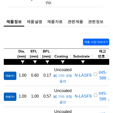
(%):
제품정보
제품설명
제품자료
관련제품
관련정보
제품 사양 내보내기
Dia.
EFL
BFL
재고
(mm)
(mm)
(mm)
Coating
Substrate
번호
가
Uncoated
#45-
1.00
0.60
0.17
N-LASF9
기타 코팅
더보기
588
가격
옵션
Uncoated
#45-
1.00
1.00
0.57
N-LASF9
기타 코팅
더보기
589
가격
옵션
Uncoated