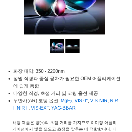
semblies
splitters
s
 Objectives
as
nt Tools
echnologies
llumination
실 또는 제품생산
Test Targets
d Testing and Detection
ns Accessories
tical Components
roscopy
mechanics
명
ameras
tical Components
ty
MR
Testing and Detection
d Lab and Production
ptics
nd Isolators
e Systems
 Cameras
g and Detection
rial Processing
 Lab and Production
cs
rization
 Filters
cessories and Optomechanics
실 또는 제품생산
oherence Tomography
ner
cs
ms
oom Lenses
d Interface Cameras
Optics
학 신제품
y Targets
ystems
파장 대역: 350 - 2200nm
정밀 직경과 중심 공차가 필요한 OEM 어플리케이션
eam Sputtering) Coated Optics
nd Stage Micrometers
ras
ng Development Systems
에 쉽게 통합
다양한 직경, 초점 거리 및 코팅 옵션 제공
e Optical Elements (DOE)
y Mechanics
hoto-Optical Company
무반사(AR) 코팅 옵션:
MgF
,
VIS 0°
,
VIS-NIR
,
NIR
2
s
I
,
NIR II
,
VIS-EXT
,
YAG-BBAR
es and Couplers
해당 제품은 양(+)의 초점 거리를 가지므로 이미징 어플리
케이션에서 빛을 모으고 초점을 맞추는 데 적합합니다. 디