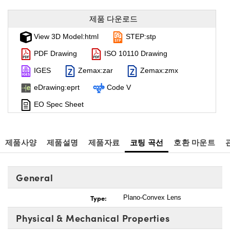
제품 다운로드
View 3D Model:html
STEP:stp
PDF Drawing
ISO 10110 Drawing
IGES
Zemax:zar
Zemax:zmx
eDrawing:eprt
Code V
EO Spec Sheet
제품사양
제품설명
제품자료
코팅 곡선
호환 마운트
General
Type:
Plano-Convex Lens
Physical & Mechanical Properties