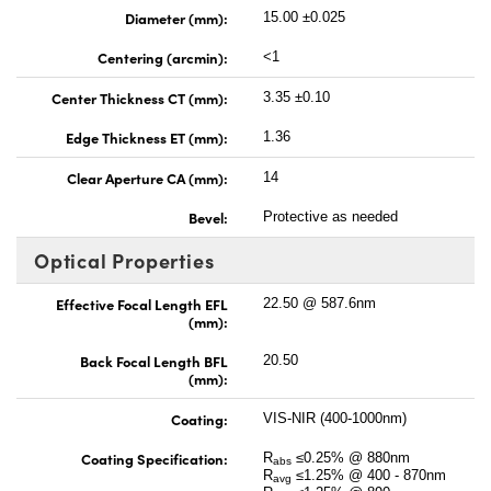
Diameter (mm):
15.00 ±0.025
Centering (arcmin):
<1
Center Thickness CT (mm):
3.35 ±0.10
Edge Thickness ET (mm):
1.36
Clear Aperture CA (mm):
14
Bevel:
Protective as needed
Optical Properties
Effective Focal Length EFL
22.50 @ 587.6nm
(mm):
Back Focal Length BFL
20.50
(mm):
Coating:
VIS-NIR (400-1000nm)
Coating Specification:
R
≤0.25% @ 880nm
abs
R
≤1.25% @ 400 - 870nm
avg