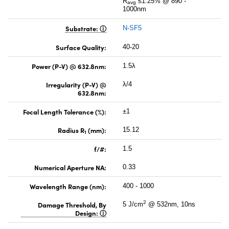
R
≤1.25% @ 890 -
avg
1000nm
Substrate:
N-SF5
Surface Quality:
40-20
Power (P-V) @ 632.8nm:
1.5λ
Irregularity (P-V) @
λ/4
632.8nm:
Focal Length Tolerance (%):
±1
Radius R
(mm):
15.12
1
f/#:
1.5
Numerical Aperture NA:
0.33
Wavelength Range (nm):
400 - 1000
2
Damage Threshold, By
5 J/cm
@ 532nm, 10ns
Design: