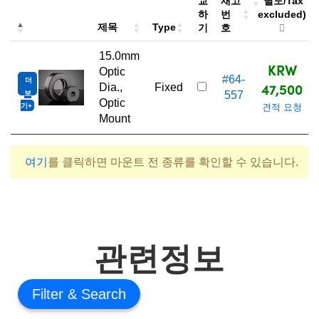
교
재고
별도/Tax
하
번
excluded)
제목
Type
기
호
15.0mm
KRW
Optic
#64-
더
47,500
Dia.,
Fixed
보
557
Optic
기
견적 요청
Mount
여기
를 클릭하면 마운트 전 종류를 확인할 수 있습니다.
관련정보
Filter