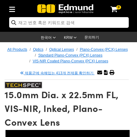
0
ptics
ser Optics
tomechanics
croscopy
asers
aging Lenses
ameras
라이트 & 조명
t Targets
ting & Detection
b & Production
p By Application
op By Brand
w Products
earance Products
ertified Products
nses
ors
em
tics® Objectives
ces
l Length Lenses
as
sion Lighting
Test Targets
trology
eaning
g
®
s
Laser Optics
 Optics
문의하기
한국어
KRW
rrors
es
ge System
bjectives
urement and Electronics
 Lenses
hernet Cameras
명
Test Targets
sion Solutions
 Handling Tools
ing
n
 신제품
Optics
d Optomechanics
All Products
Optics
Optical Lenses
Plano-Convex (PCX) Lenses
Standard Plano-Convex (PCX) Lenses
d Diffusers
dows
Optical Mounts
bjectives
cs
 (S-Mount Lenses)
LIR Cameras
py Lighting
ysis & Stage Micrometers
urement and Electronics
ols
ameras
echanics
 Optomechanics
 Lasers
VIS-NIR Coated Plano-Convex (PCX) Lenses
제품군에 속해있는 413개 전제품 확인하기
ters
s
System
ctives
lifiers
iable Magnification Lenses
ion Cameras
ces
y Level Test Targets
hesives
opy
scopy
Lasers
d Microscopy
n Optics
ptics
bles and Breadboards
ctives
ty
 Objectives
meras
n Accessories
ts
ckened Products
onal Imaging
ng Lenses
 Microscopy
d Imaging Lenses
15.0mm Dia. x 22.5mm FL,
ers
m Expanders
Stages
rrected Objectives
hanics
ses
ng Cameras
nation
ings
rs
재질
Imaging
ras
Imaging Lenses
d Cameras
VIS-NIR, Inked, Plano-
cal Assemblies
ges and Slides
jugate Objectives
ssories
 Lenses
ion Labs Cameras™
opy
nd Accessories
al Imaging
nation
 Cameras
 Illumination
Convex Lens
 Gratings
m Shaping
Apertures
Objectives
uction
oduction and Advanced
s
g and Roughness Standards
on Microscopy
g and Detection
Illumination
 Test Targets
hy