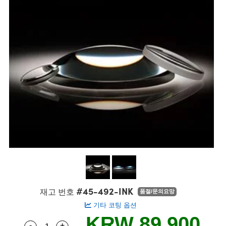
semblies
splitters
s
 Objectives
s
nt Tools
echnologies
llumination
실 또는 제품생산
Test Targets
 Testing and Detection
ns Accessories
tical Components
oscopy
echanics
명
ameras
ical Components
ty
R
Testing and Detection
d Lab and Production
tics
d Isolators
e Systems
 Cameras
g and Detection
rial Processing
Lab and Production
s
ization
 Filters
cessories and Optomechanics
실 또는 제품생산
oherence Tomography
ner
cs
ms
oom Lenses
 Interface Cameras
ptics
 신제품
 Targets
ystems
eam Sputtering) Coated Optics
nd Stage Micrometers
ras
ng Development Systems
e Optical Elements (DOE)
y Mechanics
hoto-Optical Company
s
#45-492-INK
재고 번호
품절/문의요망
기타 코팅 옵션
es and Couplers
KRW 89,900
-
+