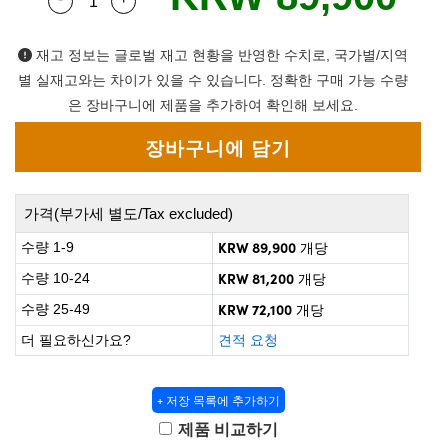
Quantity Selector
Use the plus and minus buttons to adjust the q
 Direct Microscopes
® Optical Components
on Labs™
재고 정보는 글로벌 재고 현황을 반영한 수치로, 국가별/지역
별 실재고와는 차이가 있을 수 있습니다. 정확한 구매 가능 수량
scopy
은 장바구니에 제품을 추가하여 확인해 보세요.
ics
가격(부가세 별도/Tax excluded)
n Gratings™
KRW 89,900
수량 1-9
개당
AX
KRW 81,200
수량 10-24
개당
KRW 72,100
수량 25-49
개당
tical Components
더 필요하신가요?
견적 요청
+ 저장 목록에 추가하기
nnovations (UFI)
제품 비교하기