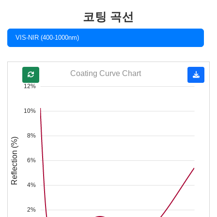
코팅 곡선
VIS-NIR (400-1000nm)
Coating Curve Chart
12%
10%
8%
Reflection (%)
6%
4%
2%