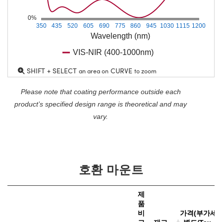
0%
350
435
520
605
690
775
860
945
1030
1115
1200
Wavelength (nm)
VIS-NIR (400-1000nm)
SHIFT + SELECT
CURVE
an area on
to zoom
Please note that coating performance outside each
product’s specified design range is theoretical and may
vary.
호환 마운트
제
품
비
가격(부가세