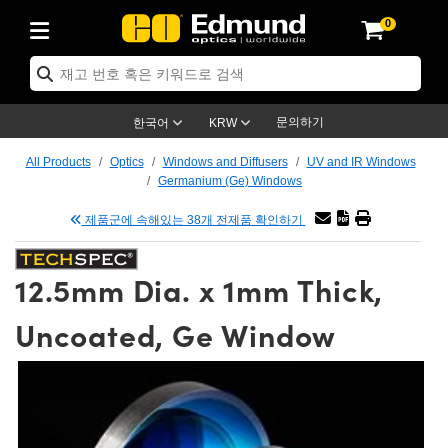
0
ptics
ser Optics
tomechanics
croscopy
asers
aging Lenses
ameras
라이트 & 조명
t Targets
ting & Detection
b & Production
p By Application
op By Brand
w Products
earance Products
ertified Products
nses
ors
em
tics® Objectives
ces
l Length Lenses
as
sion Lighting
Test Targets
trology
eaning
g
®
s
Laser Optics
 Optics
문의하기
한국어
KRW
rrors
es
ge System
bjectives
urement and Electronics
 Lenses
hernet Cameras
명
Test Targets
sion Solutions
 Handling Tools
ing
n
 신제품
Optics
d Optomechanics
All Products
Optics
Windows and Diffusers
UV and IR Windows
Germanium (Ge) Windows
d Diffusers
dows
Optical Mounts
bjectives
cs
 (S-Mount Lenses)
LIR Cameras
py Lighting
ysis & Stage Micrometers
urement and Electronics
ols
ameras
echanics
 Optomechanics
 Lasers
제품군에 속해있는 38개 전제품 확인하기
ters
s
System
ctives
lifiers
iable Magnification Lenses
ion Cameras
ces
y Level Test Targets
hesives
opy
scopy
Lasers
d Microscopy
12.5mm Dia. x 1mm Thick,
n Optics
ptics
bles and Breadboards
ctives
ty
 Objectives
meras
n Accessories
ts
ckened Products
onal Imaging
ng Lenses
 Microscopy
d Imaging Lenses
Uncoated, Ge Window
ers
m Expanders
Stages
rrected Objectives
hanics
ses
ng Cameras
nation
ings
rs
재질
Imaging
ras
Imaging Lenses
d Cameras
cal Assemblies
ges and Slides
jugate Objectives
ssories
d Lenses
ion Labs Cameras™
opy
nd Accessories
al Imaging
nation
 Cameras
 Illumination
 Gratings
m Shaping
Apertures
Objectives
uction
oduction and Advanced
s
g and Roughness Standards
on Microscopy
g and Detection
Illumination
 Test Targets
hy