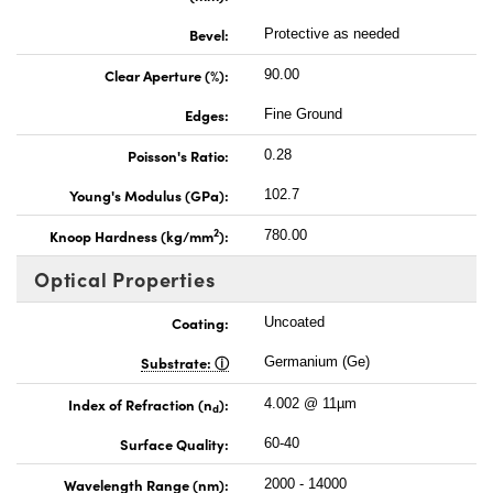
Bevel:
Protective as needed
Clear Aperture (%):
90.00
Edges:
Fine Ground
Poisson's Ratio:
0.28
Young's Modulus (GPa):
102.7
2
Knoop Hardness (kg/mm
):
780.00
Optical Properties
Coating:
Uncoated
Substrate:
Germanium (Ge)
Index of Refraction (n
):
4.002 @ 11µm
d
Surface Quality:
60-40
Wavelength Range (nm):
2000 - 14000