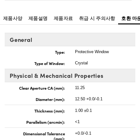
제품사양
제품설명
제품자료
취급 시 주의사항
호환 마
General
Type:
Protective Window
Type of Window:
Crystal
Physical & Mechanical Properties
Clear Aperture CA (mm):
11.25
Diameter (mm):
12.50 +0.0/-0.1
Thickness (mm):
1.00 ±0.1
Parallelism (arcmin):
<1
Dimensional Tolerance
+0.0/-0.1
(mm):