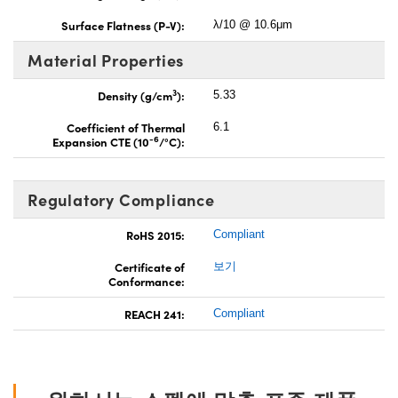
Surface Flatness (P-V):
λ/10 @ 10.6μm
Material Properties
3
Density (g/cm
):
5.33
Coefficient of Thermal
6.1
-6
Expansion CTE (10
/°C):
Regulatory Compliance
RoHS 2015:
Compliant
Certificate of
보기
Conformance:
REACH 241:
Compliant