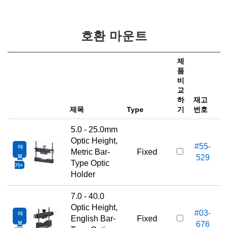
호환 마운트
제
품
비
가
교
하
재고
e
제목
Type
기
번호
5.0 - 25.0mm
Optic Height,
#55-
더
1
Metric Bar-
Fixed
보
529
Type Optic
기
Holder
7.0 - 40.0
Optic Height,
#03-
더
1
English Bar-
Fixed
보
676