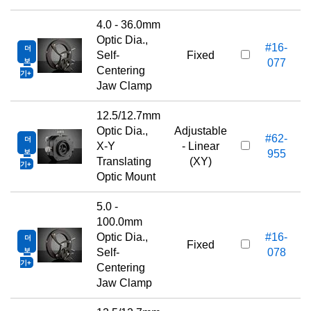
4.0 - 36.0mm
Optic Dia.,
#16-
더
2
Self-
Fixed
보
077
Centering
기
Jaw Clamp
12.5/12.7mm
Optic Dia.,
Adjustable
#62-
더
3
X-Y
- Linear
보
955
Translating
(XY)
기
Optic Mount
5.0 -
100.0mm
Optic Dia.,
#16-
더
5
Fixed
보
Self-
078
기
Centering
Jaw Clamp