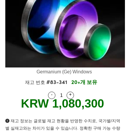
semblies
splitters
s
 Objectives
s
nt Tools
echnologies
llumination
실 또는 제품생산
Test Targets
 Testing and Detection
ns Accessories
tical Components
oscopy
echanics
명
ameras
ical Components
ty
R
Testing and Detection
d Lab and Production
tics
d Isolators
e Systems
 Cameras
g and Detection
rial Processing
Lab and Production
s
ization
 Filters
cessories and Optomechanics
실 또는 제품생산
oherence Tomography
ner
cs
ms
oom Lenses
 Interface Cameras
ptics
 신제품
 Targets
ystems
Germanium (Ge) Windows
#83-341
20+개 보유
eam Sputtering) Coated Optics
nd Stage Micrometers
ras
ng Development Systems
재고 번호
-
+
e Optical Elements (DOE)
y Mechanics
hoto-Optical Company
Quantity Selector
Use the plus and minus buttons
KRW 1,080,300
s
es and Couplers
재고 정보는 글로벌 재고 현황을 반영한 수치로, 국가별/지역
별 실재고와는 차이가 있을 수 있습니다. 정확한 구매 가능 수량