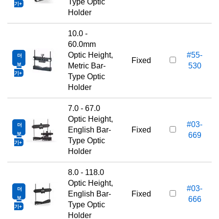
Type Optic
기
Holder
10.0 -
60.0mm
Optic Height,
#55-
더
1
Fixed
보
Metric Bar-
530
기
Type Optic
Holder
7.0 - 67.0
Optic Height,
#03-
더
1
English Bar-
Fixed
보
669
Type Optic
기
Holder
8.0 - 118.0
Optic Height,
#03-
더
1
English Bar-
Fixed
보
666
Type Optic
기
Holder