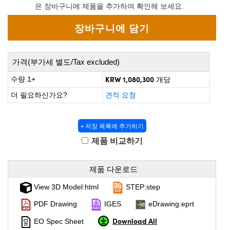
 Direct Microscopes
® Optical Components
은 장바구니에 제품을 추가하여 확인해 보세요.
on Labs™
scopy
가격(부가세 별도/Tax excluded)
ics
KRW 1,080,300
수량 1+
개당
더 필요하신가요?
견적 요청
n Gratings™
+ 저장 목록에 추가하기
AX
제품 비교하기
tical Components
제품 다운로드
View 3D Model:html
STEP:step
PDF Drawing
IGES
eDrawing:eprt
nnovations (UFI)
Download All
EO Spec Sheet