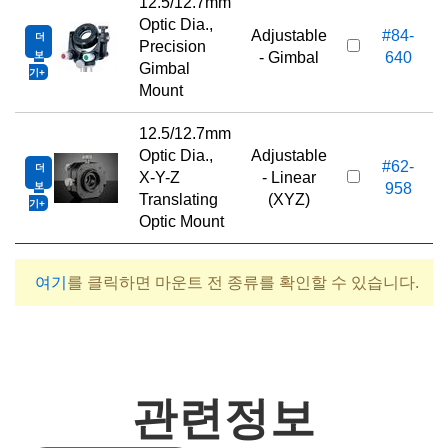
12.5/12.7mm
Optic Dia.,
Adjustable
#84-
더
6
Precision
보
- Gimbal
640
Gimbal
기
Mount
12.5/12.7mm
Optic Dia.,
Adjustable
#62-
더
6
X-Y-Z
- Linear
보
958
Translating
(XYZ)
기
Optic Mount
여기
를 클릭하면 마운트 전 종류를 확인할 수 있습니다.
관련정보