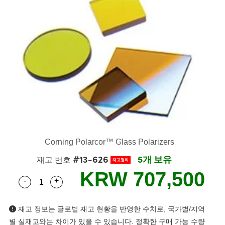
semblies
splitters
s
 Objectives
s
nt Tools
echnologies
llumination
실 또는 제품생산
Test Targets
 Testing and Detection
ns Accessories
tical Components
oscopy
echanics
명
ameras
ical Components
ty
R
Testing and Detection
d Lab and Production
tics
d Isolators
e Systems
 Cameras
g and Detection
rial Processing
Lab and Production
s
ization
 Filters
cessories and Optomechanics
실 또는 제품생산
oherence Tomography
ner
cs
ms
oom Lenses
 Interface Cameras
ptics
 신제품
 Targets
ystems
eam Sputtering) Coated Optics
nd Stage Micrometers
ras
ng Development Systems
Corning Polarcor™ Glass Polarizers
#13-626
5개 보유
재고 번호
e Optical Elements (DOE)
y Mechanics
hoto-Optical Company
재고정리
KRW 707,500
-
+
Quantity Selector
Use the plus and minus buttons to adjust the qua
s
es and Couplers
재고 정보는 글로벌 재고 현황을 반영한 수치로, 국가별/지역
별 실재고와는 차이가 있을 수 있습니다. 정확한 구매 가능 수량