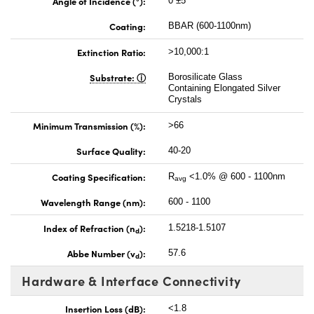
Angle of Incidence (°):
0 ±5
Coating:
BBAR (600-1100nm)
Extinction Ratio:
>10,000:1
Substrate:
Borosilicate Glass
Containing Elongated Silver
Crystals
Minimum Transmission (%):
>66
Surface Quality:
40-20
Coating Specification:
R
<1.0% @ 600 - 1100nm
avg
Wavelength Range (nm):
600 - 1100
Index of Refraction (n
):
1.5218-1.5107
d
Abbe Number (v
):
57.6
d
Hardware & Interface Connectivity
Insertion Loss (dB):
<1.8