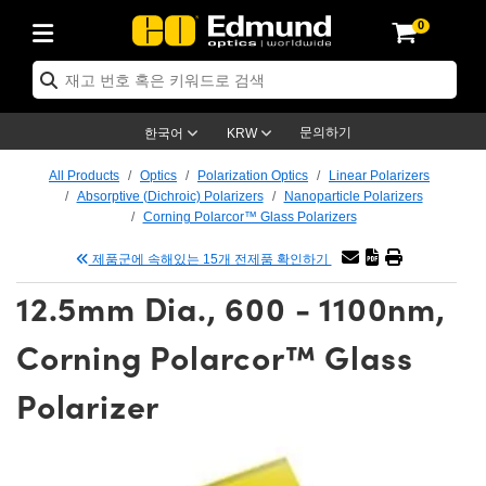
0
ptics
ser Optics
tomechanics
croscopy
asers
aging Lenses
ameras
라이트 & 조명
t Targets
ting & Detection
b & Production
p By Application
op By Brand
w Products
earance Products
ertified Products
nses
ors
em
tics® Objectives
ces
l Length Lenses
as
sion Lighting
Test Targets
trology
eaning
g
®
s
Laser Optics
 Optics
문의하기
한국어
KRW
rrors
es
ge System
bjectives
urement and Electronics
 Lenses
hernet Cameras
명
Test Targets
sion Solutions
 Handling Tools
ing
n
 신제품
Optics
d Optomechanics
All Products
Optics
Polarization Optics
Linear Polarizers
Absorptive (Dichroic) Polarizers
Nanoparticle Polarizers
d Diffusers
dows
Optical Mounts
bjectives
cs
 (S-Mount Lenses)
LIR Cameras
py Lighting
ysis & Stage Micrometers
urement and Electronics
ols
ameras
echanics
 Optomechanics
 Lasers
Corning Polarcor™ Glass Polarizers
제품군에 속해있는 15개 전제품 확인하기
ters
s
System
ctives
lifiers
iable Magnification Lenses
ion Cameras
ces
y Level Test Targets
hesives
opy
scopy
Lasers
d Microscopy
12.5mm Dia., 600 - 1100nm,
n Optics
ptics
bles and Breadboards
ctives
ty
 Objectives
meras
n Accessories
ts
ckened Products
onal Imaging
ng Lenses
 Microscopy
d Imaging Lenses
Corning Polarcor™ Glass
ers
m Expanders
Stages
rrected Objectives
hanics
ses
ng Cameras
nation
ings
rs
재질
Imaging
ras
Imaging Lenses
d Cameras
Polarizer
cal Assemblies
ges and Slides
jugate Objectives
ssories
d Lenses
ion Labs Cameras™
opy
nd Accessories
al Imaging
nation
 Cameras
 Illumination
 Gratings
m Shaping
Apertures
Objectives
uction
oduction and Advanced
s
g and Roughness Standards
on Microscopy
g and Detection
Illumination
 Test Targets
hy