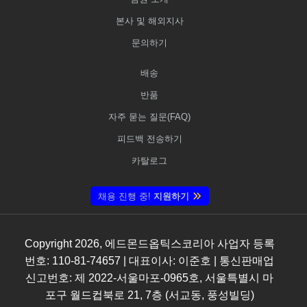
본사 및 해외지사
문의하기
배송
반품
자주 묻는 질문(FAQ)
피드백 전송하기
카탈로그
채용 진행 중!
지원하기
Copyright
2026
, 에드몬드옵틱스코리아 사업자 등록
번호: 110-81-74657 | 대표이사: 이준호 | 통신판매업
신고번호: 제 2022-서울마포-0965호, 서울특별시 마
포구 월드컵북로 21, 7층 (서교동, 풍성빌딩)