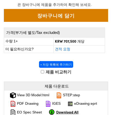
 Direct Microscopes
® Optical Components
은 장바구니에 제품을 추가하여 확인해 보세요.
on Labs™
scopy
가격(부가세 별도/Tax excluded)
ics
KRW 707,500
수량 1+
개당
더 필요하신가요?
견적 요청
n Gratings™
+ 저장 목록에 추가하기
AX
제품 비교하기
tical Components
제품 다운로드
View 3D Model:html
STEP:step
nnovations (UFI)
PDF Drawing
IGES
eDrawing:eprt
Download All
EO Spec Sheet