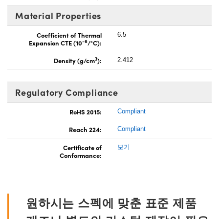
Material Properties
Coefficient of Thermal
6.5
-6
Expansion CTE (10
/°C):
3
Density (g/cm
):
2.412
Regulatory Compliance
RoHS 2015:
Compliant
Reach 224:
Compliant
Certificate of
보기
Conformance:
원하시는 스펙에 맞춘 표준 제품