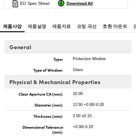
Download All
EO Spec Sheet
제품사양
제품설명
제품자료
코팅 곡선
호환 마운트
General
Type:
Protective Window
Type of Window:
Glass
Physical & Mechanical Properties
Clear Aperture CA (mm):
10.00
Diameter (mm):
12.50 +0.00/-0.20
Thickness (mm):
2.00 ±0.10
Dimensional Tolerance
+0.00/-0.20
(mm):