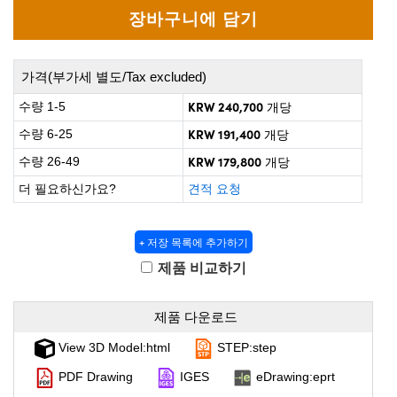
 Direct Microscopes
® Optical Components
on Labs™
가격(부가세 별도/Tax excluded)
scopy
KRW 240,700
수량 1-5
개당
ics
KRW 191,400
수량 6-25
개당
KRW 179,800
수량 26-49
개당
더 필요하신가요?
견적 요청
n Gratings™
AX
+ 저장 목록에 추가하기
제품 비교하기
tical Components
제품 다운로드
View 3D Model:html
STEP:step
nnovations (UFI)
PDF Drawing
IGES
eDrawing:eprt