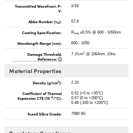
Transmitted Wavefront, P-
λ/10
V:
Abbe Number (v
):
67.8
d
Coating Specification:
R
≤0.5% @ 600 - 1050nm
avg
Wavelength Range (nm):
600 - 1050
2
Damage Threshold,
7 J/cm
@ 1064nm, 10ns
Reference:
Material Properties
3
Density (g/cm
):
2.20
Coefficient of Thermal
0.52 (+5 to +35°C)
-6
Expansion CTE (10
/°C):
0.57 (0 to +200°C)
0.48 (-100 to +200°C)
Fused Silica Grade:
7980 0G