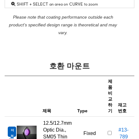
SHIFT + SELECT
CURVE
an area on
to zoom
Please note that coating performance outside each
product’s specified design range is theoretical and may
vary.
호환 마운트
제
품
비
가
교
하
재고
e
제목
Type
기
번호
12.5/12.7mm
Optic Dia.,
#13-
더
Fixed
보
SM05 Thin
789