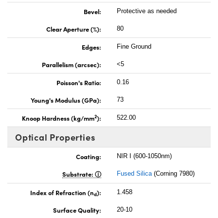
Bevel:
Protective as needed
Clear Aperture (%):
80
Edges:
Fine Ground
Parallelism (arcsec):
<5
Poisson's Ratio:
0.16
Young's Modulus (GPa):
73
2
Knoop Hardness (kg/mm
):
522.00
Optical Properties
Coating:
NIR I (600-1050nm)
Substrate:
Fused Silica
(Corning 7980)
Index of Refraction (n
):
1.458
d
Surface Quality:
20-10