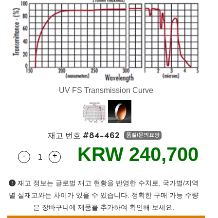
semblies
splitters
s
 Objectives
s
nt Tools
echnologies
llumination
실 또는 제품생산
Test Targets
 Testing and Detection
ns Accessories
tical Components
oscopy
echanics
명
ameras
ical Components
ty
R
Testing and Detection
d Lab and Production
tics
d Isolators
e Systems
 Cameras
g and Detection
rial Processing
Lab and Production
s
ization
 Filters
cessories and Optomechanics
실 또는 제품생산
oherence Tomography
ner
UV FS Transmission Curve
cs
ms
oom Lenses
 Interface Cameras
ptics
 신제품
 Targets
ystems
#84-462
eam Sputtering) Coated Optics
nd Stage Micrometers
ras
ng Development Systems
재고 번호
품절/문의요망
KRW 240,700
-
+
Quantity Selector
Use the plus and minus buttons to adjust the qua
e Optical Elements (DOE)
y Mechanics
hoto-Optical Company
s
재고 정보는 글로벌 재고 현황을 반영한 수치로, 국가별/지역
별 실재고와는 차이가 있을 수 있습니다. 정확한 구매 가능 수량
es and Couplers
은 장바구니에 제품을 추가하여 확인해 보세요.