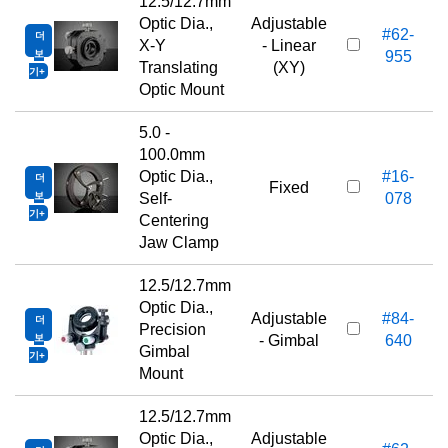
12.5/12.7mm
Optic Dia.,
Adjustable
#62-
더
3
X-Y
- Linear
보
955
Translating
(XY)
기
Optic Mount
5.0 -
100.0mm
Optic Dia.,
#16-
더
5
Fixed
보
Self-
078
기
Centering
Jaw Clamp
12.5/12.7mm
Optic Dia.,
Adjustable
#84-
더
6
Precision
보
- Gimbal
640
Gimbal
기
Mount
12.5/12.7mm
Optic Dia.,
Adjustable