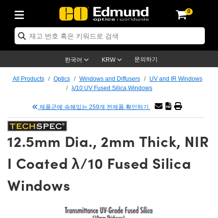
0
ptics
ser Optics
tomechanics
croscopy
asers
aging Lenses
ameras
라이트 & 조명
t Targets
ting & Detection
b & Production
p By Application
op By Brand
w Products
earance Products
ertified Products
nses
ors
em
tics® Objectives
ces
l Length Lenses
as
sion Lighting
Test Targets
trology
eaning
g
®
s
Laser Optics
 Optics
문의하기
한국어
KRW
rrors
es
ge System
bjectives
urement and Electronics
 Lenses
hernet Cameras
명
Test Targets
sion Solutions
 Handling Tools
ing
n
 신제품
Optics
d Optomechanics
All Products
Optics
Windows and Diffusers
UV and IR Windows
λ/10 UV Fused Silica Windows
d Diffusers
dows
Optical Mounts
bjectives
cs
 (S-Mount Lenses)
LIR Cameras
py Lighting
ysis & Stage Micrometers
urement and Electronics
ols
ameras
echanics
 Optomechanics
 Lasers
제품군에 속해있는 259개 전제품 확인하기
ters
s
System
ctives
lifiers
iable Magnification Lenses
ion Cameras
ces
y Level Test Targets
hesives
opy
scopy
Lasers
d Microscopy
12.5mm Dia., 2mm Thick, NIR
n Optics
ptics
bles and Breadboards
ctives
ty
 Objectives
meras
n Accessories
ts
ckened Products
onal Imaging
ng Lenses
 Microscopy
d Imaging Lenses
I Coated λ/10 Fused Silica
ers
m Expanders
Stages
rrected Objectives
hanics
ses
ng Cameras
nation
ings
rs
재질
Imaging
ras
Imaging Lenses
d Cameras
Windows
cal Assemblies
ges and Slides
jugate Objectives
ssories
 Lenses
ion Labs Cameras™
opy
nd Accessories
al Imaging
nation
 Cameras
 Illumination
 Gratings
m Shaping
Apertures
Objectives
uction
oduction and Advanced
s
g and Roughness Standards
on Microscopy
g and Detection
Illumination
 Test Targets
hy