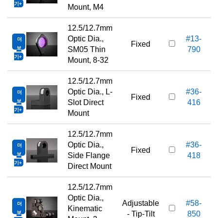
기
Mount, M4
12.5/12.7mm
Optic Dia.,
#13-
더
Fixed
보
SM05 Thin
790
기
Mount, 8-32
12.5/12.7mm
Optic Dia., L-
#36-
더
Fixed
보
Slot Direct
416
기
Mount
12.5/12.7mm
Optic Dia.,
#36-
더
Fixed
보
Side Flange
418
기
Direct Mount
12.5/12.7mm
Optic Dia.,
Adjustable
#58-
더
1
Kinematic
보
- Tip-Tilt
850