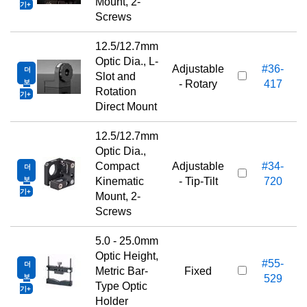
Mount, 2-
기
Screws
12.5/12.7mm
Optic Dia., L-
Adjustable
#36-
더
1
Slot and
보
- Rotary
417
Rotation
기
Direct Mount
12.5/12.7mm
Optic Dia.,
Compact
Adjustable
#34-
더
1
보
Kinematic
- Tip-Tilt
720
기
Mount, 2-
Screws
5.0 - 25.0mm
Optic Height,
#55-
더
1
Metric Bar-
Fixed
보
529
Type Optic
기
Holder