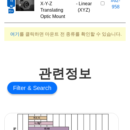
#62-
더
6
X-Y-Z
- Linear
보
958
Translating
(XYZ)
기
Optic Mount
여기
를 클릭하면 마운트 전 종류를 확인할 수 있습니다.
관련정보
Filter