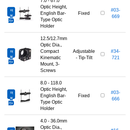
7.0 - 67.0
Optic Height,
#03-
더
1
English Bar-
Fixed
보
669
Type Optic
기
Holder
12.5/12.7mm
Optic Dia.,
Compact
Adjustable
#34-
더
1
보
Kinematic
- Tip-Tilt
721
기
Mount, 3-
Screws
8.0 - 118.0
Optic Height,
#03-
더
1
English Bar-
Fixed
보
666
Type Optic
기
Holder
4.0 - 36.0mm
Optic Dia.,