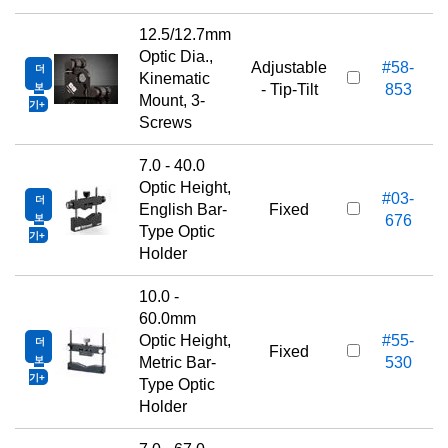
12.5/12.7mm
Optic Dia.,
Adjustable
#58-
더
1
Kinematic
보
- Tip-Tilt
853
Mount, 3-
기
Screws
7.0 - 40.0
Optic Height,
#03-
더
1
English Bar-
Fixed
보
676
Type Optic
기
Holder
10.0 -
60.0mm
Optic Height,
#55-
더
1
Fixed
보
Metric Bar-
530
기
Type Optic
Holder