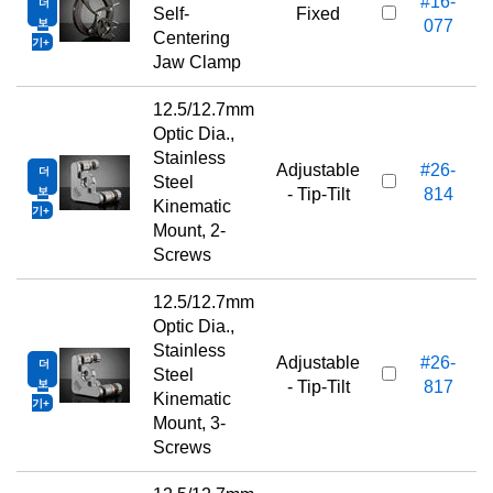
#16-
더
2
Self-
Fixed
보
077
Centering
기
Jaw Clamp
12.5/12.7mm
Optic Dia.,
Stainless
Adjustable
#26-
더
2
Steel
보
- Tip-Tilt
814
Kinematic
기
Mount, 2-
Screws
12.5/12.7mm
Optic Dia.,
Stainless
Adjustable
#26-
더
2
Steel
보
- Tip-Tilt
817
Kinematic
기
Mount, 3-
Screws