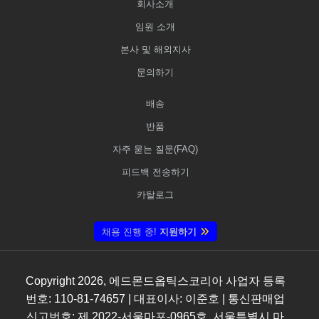
회사소개
임원 소개
본사 및 해외지사
문의하기
배송
반품
자주 묻는 질문(FAQ)
피드백 전송하기
카탈로그
채용 진행 중!
지원하기
Copyright
2026
, 에드몬드옵틱스코리아 사업자 등록
번호: 110-81-74657 | 대표이사: 이준호 | 통신판매업
신고번호: 제 2022-서울마포-0965호, 서울특별시 마