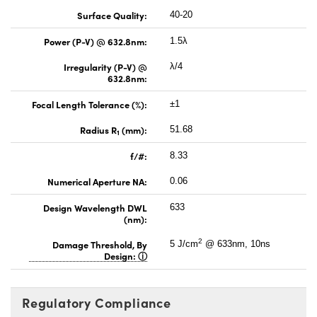
Surface Quality:
40-20
Power (P-V) @ 632.8nm:
1.5λ
Irregularity (P-V) @
λ/4
632.8nm:
Focal Length Tolerance (%):
±1
Radius R
(mm):
51.68
1
f/#:
8.33
Numerical Aperture NA:
0.06
Design Wavelength DWL
633
(nm):
2
Damage Threshold, By
5 J/cm
@ 633nm, 10ns
Design:
Regulatory Compliance