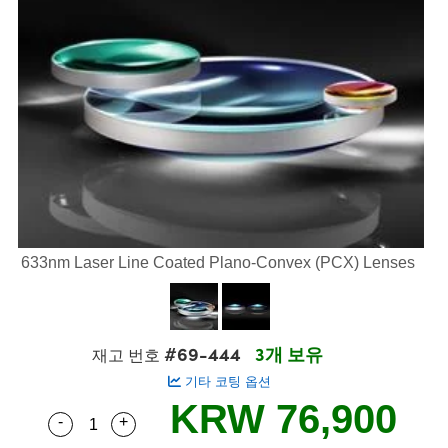
semblies
splitters
s
 Objectives
s
nt Tools
echnologies
llumination
실 또는 제품생산
Test Targets
 Testing and Detection
ns Accessories
tical Components
oscopy
echanics
명
ameras
ical Components
ty
R
Testing and Detection
d Lab and Production
tics
d Isolators
e Systems
 Cameras
g and Detection
rial Processing
Lab and Production
s
ization
 Filters
cessories and Optomechanics
실 또는 제품생산
oherence Tomography
ner
cs
ms
oom Lenses
 Interface Cameras
ptics
 신제품
 Targets
ystems
633nm Laser Line Coated Plano-Convex (PCX) Lenses
eam Sputtering) Coated Optics
nd Stage Micrometers
ras
ng Development Systems
e Optical Elements (DOE)
y Mechanics
hoto-Optical Company
#69-444
3개 보유
재고 번호
s
기타 코팅 옵션
KRW 76,900
es and Couplers
-
+
Quantity Selector
Use the plus and minus buttons to adjust the q