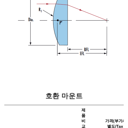
호환 마운트
제
품
비
가격(부가세
교
별도/Tax