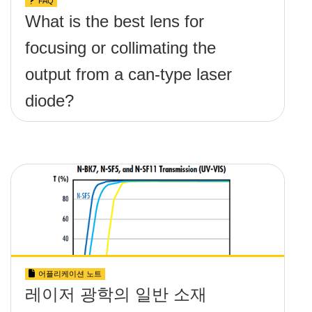
FAQ
What is the best lens for
focusing or collimating the
output from a can-type laser
diode?
어플리케이션 노트
레이저 광학의 일반 소재