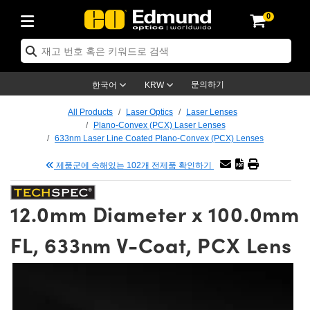
0
ptics
ser Optics
tomechanics
croscopy
asers
aging Lenses
ameras
라이트 & 조명
t Targets
ting & Detection
b & Production
p By Application
op By Brand
w Products
earance Products
ertified Products
nses
ors
em
tics® Objectives
ces
l Length Lenses
as
sion Lighting
Test Targets
trology
eaning
g
®
s
Laser Optics
 Optics
문의하기
한국어
KRW
rrors
es
ge System
bjectives
urement and Electronics
 Lenses
hernet Cameras
명
Test Targets
sion Solutions
 Handling Tools
ing
n
 신제품
Optics
d Optomechanics
All Products
Laser Optics
Laser Lenses
Plano-Convex (PCX) Laser Lenses
d Diffusers
dows
Optical Mounts
bjectives
cs
 (S-Mount Lenses)
LIR Cameras
py Lighting
ysis & Stage Micrometers
urement and Electronics
ols
ameras
echanics
 Optomechanics
 Lasers
633nm Laser Line Coated Plano-Convex (PCX) Lenses
제품군에 속해있는 102개 전제품 확인하기
ters
s
System
ctives
lifiers
iable Magnification Lenses
ion Cameras
ces
y Level Test Targets
hesives
opy
scopy
Lasers
d Microscopy
n Optics
ptics
bles and Breadboards
ctives
ty
 Objectives
meras
n Accessories
ts
ckened Products
onal Imaging
ng Lenses
 Microscopy
d Imaging Lenses
12.0mm Diameter x 100.0mm
ers
m Expanders
Stages
rrected Objectives
hanics
ses
ng Cameras
nation
ings
rs
재질
Imaging
ras
Imaging Lenses
d Cameras
FL, 633nm V-Coat, PCX Lens
cal Assemblies
ges and Slides
jugate Objectives
ssories
 Lenses
ion Labs Cameras™
opy
nd Accessories
al Imaging
nation
 Cameras
 Illumination
 Gratings
m Shaping
Apertures
Objectives
uction
oduction and Advanced
s
g and Roughness Standards
on Microscopy
g and Detection
Illumination
 Test Targets
hy