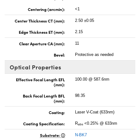
Centering (arcmin):
<1
Center Thickness CT (mm):
2.50 ±0.05
Edge Thickness ET (mm):
2.15
Clear Aperture CA (mm):
11
Bevel:
Protective as needed
Optical Properties
Effective Focal Length EFL
100.00 @ 587.6nm
(mm):
Back Focal Length BFL
98.35
(mm):
Coating:
Laser V-Coat (633nm)
Coating Specification:
R
<0.25% @ 633nm
abs
Substrate:
N-BK7