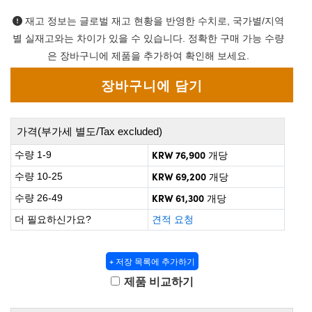
 Direct Microscopes
® Optical Components
재고 정보는 글로벌 재고 현황을 반영한 수치로, 국가별/지역
on Labs™
별 실재고와는 차이가 있을 수 있습니다. 정확한 구매 가능 수량
은 장바구니에 제품을 추가하여 확인해 보세요.
scopy
ics
가격(부가세 별도/Tax excluded)
KRW 76,900
수량 1-9
개당
n Gratings™
KRW 69,200
수량 10-25
개당
AX
KRW 61,300
수량 26-49
개당
tical Components
더 필요하신가요?
견적 요청
+ 저장 목록에 추가하기
nnovations (UFI)
제품 비교하기