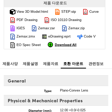
제품 다운로드
View 3D Model:html
STEP:stp
Curve
PDF Drawing
ISO 10110 Drawing
IGES
Zemax:zar
Zemax:zip
Zemax:zmx
eDrawing:eprt
Code V
Download All
EO Spec Sheet
제품사양
제품설명
제품자료
호환 마운트
관련정보
General
Type:
Plano-Convex Lens
Physical & Mechanical Properties
Diameter (mm):
12.00 +0.0/-0.025