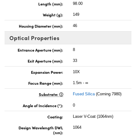
Length (mm):
98.00
Weight (g):
149
Housing Diameter (mm):
46
Optical Properties
Entrance Aperture (mm):
8
Exit Aperture (mm):
33
Expansion Power:
10X
Focus Range (mm):
1.5m - ∞
Substrate:
Fused Silica
(Corning 7980)
Angle of Incidence (°):
0
Coating:
Laser V-Coat (1064nm)
Design Wavelength DWL
1064
(nm):