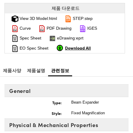
제품 다운로드
View 3D Model:html
STEP:step
Curve
PDF Drawing
IGES
Spec Sheet
eDrawing:eprt
Download All
EO Spec Sheet
제품사양
제품설명
관련정보
General
Type:
Beam Expander
Style:
Fixed Magnification
Physical & Mechanical Properties