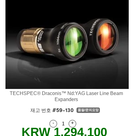
semblies
splitters
s
 Objectives
s
nt Tools
echnologies
llumination
실 또는 제품생산
Test Targets
 Testing and Detection
ns Accessories
tical Components
oscopy
echanics
명
ameras
ical Components
ty
R
Testing and Detection
d Lab and Production
tics
d Isolators
e Systems
 Cameras
g and Detection
rial Processing
Lab and Production
s
ization
 Filters
cessories and Optomechanics
실 또는 제품생산
oherence Tomography
ner
cs
ms
oom Lenses
 Interface Cameras
ptics
 신제품
 Targets
ystems
eam Sputtering) Coated Optics
nd Stage Micrometers
ras
ng Development Systems
TECHSPEC® Draconis™ Nd:YAG Laser Line Beam
e Optical Elements (DOE)
y Mechanics
hoto-Optical Company
Expanders
#59-130
재고 번호
품절/문의요망
s
-
+
Quantity Selector
Use the plus and minus buttons
es and Couplers
KRW 1,294,100