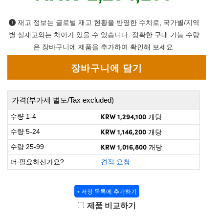
 Direct Microscopes
® Optical Components
재고 정보는 글로벌 재고 현황을 반영한 수치로, 국가별/지역
on Labs™
별 실재고와는 차이가 있을 수 있습니다. 정확한 구매 가능 수량
scopy
은 장바구니에 제품을 추가하여 확인해 보세요.
ics
가격(부가세 별도/Tax excluded)
n Gratings™
KRW 1,294,100
수량 1-4
개당
KRW 1,146,200
수량 5-24
AX
개당
KRW 1,016,800
수량 25-99
개당
tical Components
더 필요하신가요?
견적 요청
+ 저장 목록에 추가하기
nnovations (UFI)
제품 비교하기