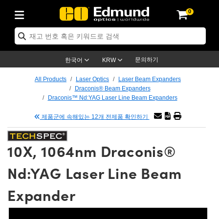
0
ptics
ser Optics
tomechanics
croscopy
asers
aging Lenses
ameras
라이트 & 조명
t Targets
ting & Detection
b & Production
p By Application
op By Brand
w Products
earance Products
ertified Products
nses
ors
em
tics® Objectives
ces
l Length Lenses
as
sion Lighting
Test Targets
trology
eaning
g
®
s
Laser Optics
 Optics
문의하기
한국어
KRW
rrors
es
ge System
bjectives
urement and Electronics
 Lenses
hernet Cameras
명
Test Targets
sion Solutions
 Handling Tools
ing
n
 신제품
Optics
d Optomechanics
All Products
Laser Optics
Laser Beam Expanders
Draconis® Beam Expanders
d Diffusers
dows
Optical Mounts
bjectives
cs
 (S-Mount Lenses)
LIR Cameras
py Lighting
ysis & Stage Micrometers
urement and Electronics
ols
ameras
echanics
 Optomechanics
 Lasers
Draconis™ Nd:YAG Laser Line Beam Expanders
제품군에 속해있는 12개 전제품 확인하기
ters
s
System
ctives
lifiers
iable Magnification Lenses
ion Cameras
ces
y Level Test Targets
hesives
opy
scopy
Lasers
d Microscopy
n Optics
ptics
bles and Breadboards
ctives
ty
 Objectives
meras
n Accessories
ts
ckened Products
onal Imaging
ng Lenses
 Microscopy
d Imaging Lenses
10X, 1064nm Draconis®
ers
m Expanders
Stages
rrected Objectives
hanics
ses
ng Cameras
nation
ings
rs
재질
Imaging
ras
Imaging Lenses
d Cameras
Nd:YAG Laser Line Beam
cal Assemblies
ges and Slides
jugate Objectives
ssories
d Lenses
ion Labs Cameras™
opy
nd Accessories
al Imaging
nation
 Cameras
 Illumination
Expander
 Gratings
m Shaping
Apertures
Objectives
uction
oduction and Advanced
s
g and Roughness Standards
on Microscopy
g and Detection
Illumination
 Test Targets
hy