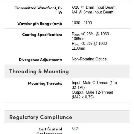
Transmitted Wavefront, P-
λ/10 @ 1mm Input Beam,
V:
λ/4 @ 3mm Input Beam
Wavelength Range (nm):
1030 - 1100
Coating Specification:
R
<0.25% @ 1063 -
abs
1065nm
R
<0.5% @ 1030 -
avg
1100nm
Divergence Adjustment:
Non-Rotating Optics
Threading & Mounting
Mounting Threads:
Input: Male C-Thread (1” x
32 TPI)
Output: Male T2-Thread
(M42 x 0.75)
Regulatory Compliance
Certificate of
보기
Conformance: