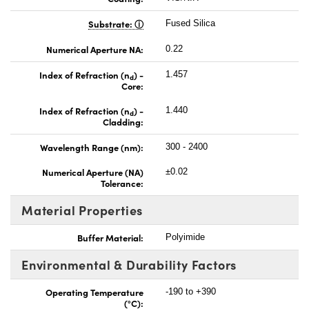
Substrate:
Fused Silica
Numerical Aperture NA:
0.22
Index of Refraction (n
) -
1.457
d
Core:
Index of Refraction (n
) -
1.440
d
Cladding:
Wavelength Range (nm):
300 - 2400
Numerical Aperture (NA)
±0.02
Tolerance:
Material Properties
Buffer Material:
Polyimide
Environmental & Durability Factors
Operating Temperature
-190 to +390
(°C):