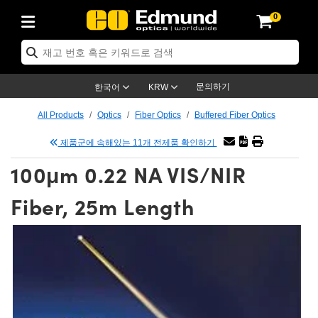
0
ptics
ser Optics
tomechanics
croscopy
asers
aging Lenses
ameras
라이트 & 조명
t Targets
ting & Detection
b & Production
p By Application
op By Brand
w Products
earance Products
ertified Products
nses
ors
em
tics® Objectives
ces
l Length Lenses
as
sion Lighting
Test Targets
trology
eaning
g
®
s
Laser Optics
 Optics
문의하기
한국어
KRW
rrors
es
ge System
bjectives
urement and Electronics
 Lenses
hernet Cameras
명
Test Targets
sion Solutions
 Handling Tools
ing
n
 신제품
Optics
d Optomechanics
All Products
Optics
Fiber Optics
Buffered Fiber Optics
d Diffusers
dows
Optical Mounts
bjectives
cs
 (S-Mount Lenses)
LIR Cameras
py Lighting
ysis & Stage Micrometers
urement and Electronics
ols
ameras
echanics
 Optomechanics
 Lasers
제품군에 속해있는 11개 전제품 확인하기
100μm 0.22 NA VIS/NIR
ters
s
System
ctives
lifiers
iable Magnification Lenses
ion Cameras
ces
y Level Test Targets
hesives
opy
scopy
Lasers
d Microscopy
Fiber, 25m Length
n Optics
ptics
bles and Breadboards
ctives
ty
 Objectives
meras
n Accessories
ts
ckened Products
onal Imaging
ng Lenses
 Microscopy
d Imaging Lenses
ers
m Expanders
Stages
rrected Objectives
hanics
ses
ng Cameras
nation
ings
rs
재질
Imaging
ras
Imaging Lenses
d Cameras
cal Assemblies
ges and Slides
jugate Objectives
ssories
d Lenses
ion Labs Cameras™
opy
nd Accessories
al Imaging
nation
 Cameras
 Illumination
 Gratings
m Shaping
Apertures
Objectives
uction
oduction and Advanced
s
g and Roughness Standards
on Microscopy
g and Detection
Illumination
 Test Targets
hy