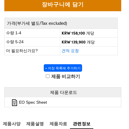
 Direct Microscopes
® Optical Components
on Labs™
가격(부가세 별도/Tax excluded)
scopy
KRW 158,100
수량 1-4
개당
ics
KRW 139,900
수량 5-24
개당
더 필요하신가요?
견적 요청
n Gratings™
+ 저장 목록에 추가하기
제품 비교하기
AX
tical Components
제품 다운로드
EO Spec Sheet
nnovations (UFI)
제품사양
제품설명
제품자료
관련정보