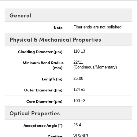
General
Note:
Fiber ends are not polished.
Physical & Mechanical Properties
Cladding Diameter (μm):
110 ±3
Minimum Bend Radius
22/11
(mm):
(Continuous/Momentary)
Length (m):
25.00
Outer Diameter (μm):
124 ±3
Core Diameter (μm):
100 ±3
Optical Properties
Acceptance Angle (°):
25.4
Coating:
VIS/NIR