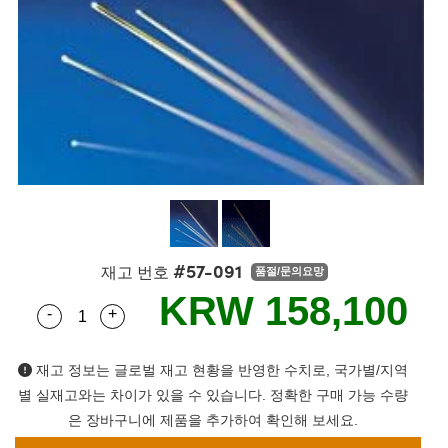
semblies
splitters
s
 Objectives
s
nt Tools
echnologies
llumination
실 또는 제품생산
Test Targets
 Testing and Detection
ns Accessories
tical Components
oscopy
echanics
명
ameras
ical Components
ty
R
Testing and Detection
d Lab and Production
tics
d Isolators
e Systems
 Cameras
g and Detection
rial Processing
Lab and Production
s
ization
 Filters
cessories and Optomechanics
실 또는 제품생산
oherence Tomography
ner
cs
ms
oom Lenses
 Interface Cameras
ptics
 신제품
 Targets
ystems
#57-091
재고 번호
품절/문의요망
eam Sputtering) Coated Optics
nd Stage Micrometers
ras
ng Development Systems
KRW 158,100
-
+
Quantity Selector
Use the plus and minus buttons to adjust the qua
e Optical Elements (DOE)
y Mechanics
hoto-Optical Company
s
재고 정보는 글로벌 재고 현황을 반영한 수치로, 국가별/지역
별 실재고와는 차이가 있을 수 있습니다. 정확한 구매 가능 수량
es and Couplers
은 장바구니에 제품을 추가하여 확인해 보세요.