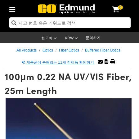
0
ptics
ser Optics
tomechanics
croscopy
asers
aging Lenses
ameras
라이트 & 조명
t Targets
ting & Detection
b & Production
p By Application
op By Brand
w Products
earance Products
ertified Products
nses
ors
em
tics® Objectives
ces
l Length Lenses
as
sion Lighting
Test Targets
trology
eaning
g
®
s
Laser Optics
 Optics
문의하기
한국어
KRW
rrors
es
ge System
bjectives
urement and Electronics
 Lenses
hernet Cameras
명
Test Targets
sion Solutions
 Handling Tools
ing
n
 신제품
Optics
d Optomechanics
All Products
Optics
Fiber Optics
Buffered Fiber Optics
d Diffusers
dows
Optical Mounts
bjectives
cs
 (S-Mount Lenses)
LIR Cameras
py Lighting
ysis & Stage Micrometers
urement and Electronics
ols
ameras
echanics
 Optomechanics
 Lasers
제품군에 속해있는 11개 전제품 확인하기
100μm 0.22 NA UV/VIS Fiber,
ters
s
System
ctives
lifiers
iable Magnification Lenses
ion Cameras
ces
y Level Test Targets
hesives
opy
scopy
Lasers
d Microscopy
25m Length
n Optics
ptics
bles and Breadboards
ctives
ty
 Objectives
meras
n Accessories
ts
ckened Products
onal Imaging
ng Lenses
 Microscopy
d Imaging Lenses
ers
m Expanders
Stages
rrected Objectives
hanics
ses
ng Cameras
nation
ings
rs
재질
Imaging
ras
Imaging Lenses
d Cameras
cal Assemblies
ges and Slides
jugate Objectives
ssories
d Lenses
ion Labs Cameras™
opy
nd Accessories
al Imaging
nation
 Cameras
 Illumination
 Gratings
m Shaping
Apertures
Objectives
uction
oduction and Advanced
s
g and Roughness Standards
on Microscopy
g and Detection
Illumination
 Test Targets
hy