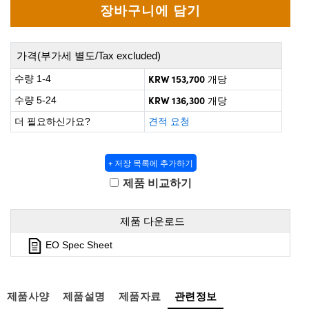
 Direct Microscopes
® Optical Components
on Labs™
가격(부가세 별도/Tax excluded)
scopy
KRW 153,700
수량 1-4
개당
ics
KRW 136,300
수량 5-24
개당
더 필요하신가요?
견적 요청
n Gratings™
+ 저장 목록에 추가하기
제품 비교하기
AX
tical Components
제품 다운로드
EO Spec Sheet
nnovations (UFI)
제품사양
제품설명
제품자료
관련정보