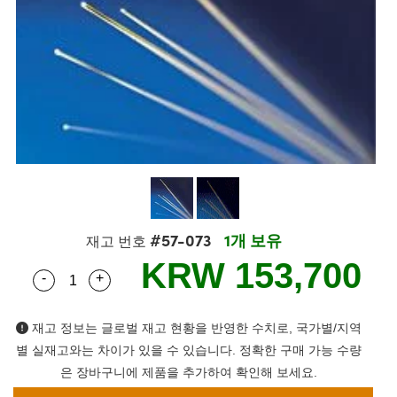
semblies
splitters
s
 Objectives
s
nt Tools
echnologies
llumination
실 또는 제품생산
Test Targets
 Testing and Detection
ns Accessories
tical Components
oscopy
echanics
명
ameras
ical Components
ty
R
Testing and Detection
d Lab and Production
tics
d Isolators
e Systems
 Cameras
g and Detection
rial Processing
Lab and Production
s
ization
 Filters
cessories and Optomechanics
실 또는 제품생산
oherence Tomography
ner
cs
ms
oom Lenses
 Interface Cameras
ptics
 신제품
 Targets
ystems
#57-073
1개 보유
재고 번호
eam Sputtering) Coated Optics
nd Stage Micrometers
ras
ng Development Systems
KRW 153,700
-
+
Quantity Selector
Use the plus and minus buttons to adjust the qua
e Optical Elements (DOE)
y Mechanics
hoto-Optical Company
s
재고 정보는 글로벌 재고 현황을 반영한 수치로, 국가별/지역
별 실재고와는 차이가 있을 수 있습니다. 정확한 구매 가능 수량
es and Couplers
은 장바구니에 제품을 추가하여 확인해 보세요.