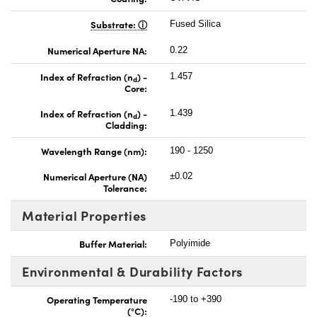
Substrate:
Fused Silica
Numerical Aperture NA:
0.22
Index of Refraction (n
) -
1.457
d
Core:
Index of Refraction (n
) -
1.439
d
Cladding:
Wavelength Range (nm):
190 - 1250
Numerical Aperture (NA)
±0.02
Tolerance:
Material Properties
Buffer Material:
Polyimide
Environmental & Durability Factors
Operating Temperature
-190 to +390
(°C):