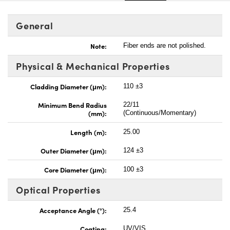
General
Note:
Fiber ends are not polished.
Physical & Mechanical Properties
Cladding Diameter (μm):
110 ±3
Minimum Bend Radius
22/11
(mm):
(Continuous/Momentary)
Length (m):
25.00
Outer Diameter (μm):
124 ±3
Core Diameter (μm):
100 ±3
Optical Properties
Acceptance Angle (°):
25.4
Coating:
UV/VIS